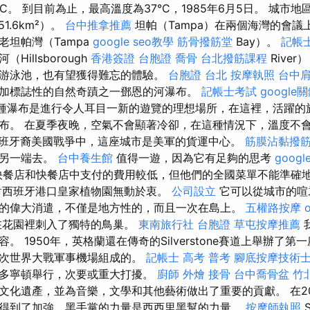
C。 到目前為止，最高溫度為37°C，1985年6月5日。 城市地區
51.6km²）。
台中推拿推薦
坦帕（Tampa）在兩個海灣的會議
）和老坦帕灣（Tampa
google seo教學
筋骨撥筋堂
Bay）。
記帳士
illsborough
香港簽證 台胞證
喬骨
台北撥筋課程
Rive
游泳池，也有望獲得難忘的體驗。
台胞證 台北
按摩執照
台中
加標誌性的自然奇蹟之一鄧恩的河瀑布。
記帳士考試
googl
的這種瀑布是進行令人耳目一新的遊覽的理想場所，在這裡，活躍
布。 在夏季夜晚，空氣不會顯著冷卻，在這種情況下，溫度不會
班牙裔美國戰爭中，這座城市是美軍的貨運中心。
筋膜沾黏撥
的另一端去。
台中養生館
值得一遊，因為它有足夠的思考
googl
在快餐店和快餐店中支付的費用較低，但他們的全國菜單不能準確
對西班牙港口皇家植物園無動於衷。
公司設立
它可以從城市的喧
的偉大消遣，不僅是地方性的，而且一次在島上。
五權路按摩
在花園裡刺入了獨特的鳥巢。
東南旅行社 台胞證
草屯按摩推薦
。 1950年，英格蘭還在傳奇的Silverstone賽道上舉辦了
二次世界大戰軍事機場組成的。
記帳士 高考 普考
腳底按摩技術
多寧頓舉行，次要或重大打擾。
廚師 外燴
接骨
台中喬骨盆
竹
文化遺產，並為音樂，文學和其他藝術做出了重要的貢獻。 在2
得到了加強，黑手黨的力量是西西里黑幫的力量。
按摩師執照
S