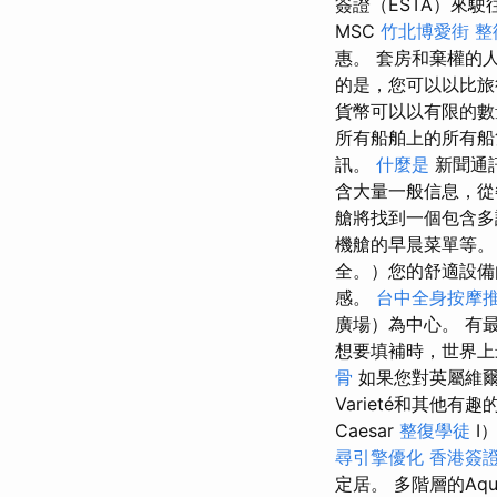
簽證（ESTA）來
MSC
竹北博愛街 整
惠。 套房和棄權的
的是，您可以以比旅
貨幣可以以有限的
所有船舶上的所有船
訊。
什麼是
新聞通
含大量一般信息，從
艙將找到一個包含
機艙的早晨菜單等
全。）您的舒適設備
感。
台中全身按摩
廣場）為中心。 有
想要填補時，世界上
骨
如果您對英屬維
Varieté和其他
Caesar
整復學徒
I
尋引擎優化
香港簽證
定居。 多階層的Aqua