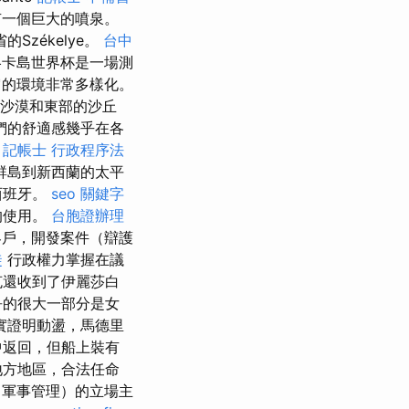
有一個巨大的噴泉。
zékelye。
台中
卡島世界杯是一場測
的環境非常多樣化。
娜沙漠和東部的沙丘
們的舒適感幾乎在各
-
記帳士 行政程序法
群島到新西蘭的太平
西班牙。
seo 關鍵字
的使用。
台胞證辦理
戶，開發案件（辯護
徒
行政權力掌握在議
克還收到了伊麗莎白
爭的很大一部分是女
實證明動盪，馬德里
中返回，但船上裝有
地方地區，合法任命
軍事管理）的立場主