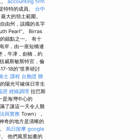
人。
accounting firm
提特特的成員。
台中
了最大的領土範圍。
蘭自由州，該國的名字
earl”。 Birras
最好的錨點之一。 有十
）的南岸，由一座短橋連
堡，牛津，劍橋，約
包括威斯敏斯特宮，倫
-18的“世界研討
帳士 課程
台胞證 辦
限的陽光可確保日常生
簽證
經絡調理
拉巴斯
一是海灣中心的
市充滿了讓這一天令人難
稅法與實務
Town），
神奇的地方是清晰的
驗。
烏日按摩
google
。 他們風景如畫的