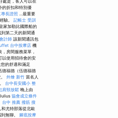
好處是，客人可以在
額外的折扣和特別優
二專長證照
…最重要
和經驗。
記帳士 受訓
皇家加勒比國際船的
找到第二天的新聞通
會計師
該新聞通訊包
ffet
台中按摩店
機
表，房間服務菜單，
可以使用招待會的安
注您的舒適和滿足
伍德福德（伍德福德
堂。
外燴 新竹
當名人
端。
台中長安國小 整
屯肩頸放鬆
晚上由
lius
協會成立條件
。
台中 推薦 撥筋
搜
人和尤特部落從北歐
感到無聊。
腳底按摩