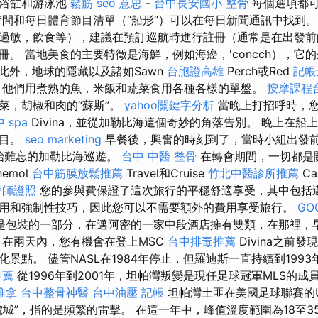
摩浴缸和游泳池
鬆筋
seo 意思
-
台中長安國小 整骨
每個選項都
間和每日體育節目清單（“船形”）可以在每日新聞通訊中找到
過敏，飲食等），建議在預訂巡航時進行註冊（通常是在出發前
冊。 當地美食的主要特徵是海鮮，例如海癌，'concch），它
此外，地球的隱藏以及諸如Sawn
台胞證高雄
Perch或Red
記帳
 他們用煮熟的魚，米飯和蔬菜食用各種各樣的單盤。
按摩課程
菜，胡椒和肉的“蘇斯”。
yahoo關鍵字分析
當晚上打招呼時，
 spa
Divina，並從加勒比海這個奇妙的角落告別。 晚上在船
節目。
seo marketing
早餐後，興奮的時刻到了，當時小組出發
上開始難忘的加勒比海巡遊。
台中 中醫 整骨
在轉會期間，一切都是
emol
台中筋膜放鬆推薦
Travel和Cruise
竹北中醫診所推薦
C
脊師證照
您的參與費保證了這次旅行的平穩舒適享受，其中包括
用和強制性技巧，因此您可以不需要額外的費用享受旅行。
GO
是包裝的一部分，在邁阿密的一家中段酒店擁有雙類，在那裡，
 在兩天內，您有機會在登上MSC
台中排毒推薦
Divina之前
景點。 儘管NASL在1984年停止，但羅迪斯一直持續到199
推薦
從1996年到2001年，坦帕灣叛變是現任足球冠軍MLS的成
推拿
台中整骨神醫
台中油壓
記帳
坦帕灣土匪在美國足球聯賽的U
城”，指的是頻繁的雷擊。 在這一年中，峰值溫度範圍為18至3