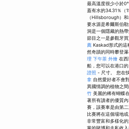
最高溫度很少小於0°
蓋有水的34.31％（1
（Hillsborough
要水源是希爾斯伯勒河（H
洞是一個隱藏的熱帶
節目之一是參觀牙買
薦
Kaskad形式
然奇蹟的同時攀登瀑
理
下午茶 外燴
在西
船，您可以在港口
證照
- 尺寸。 您
拿
自然愛好者不會
異國情調的植物之間
竹
美麗的稀有蝴蝶
著所有讀者的優質內容
賽，該賽車是由第
比賽將在這個場地或
非常豐富和多樣化的
黨的賭博和走私收入