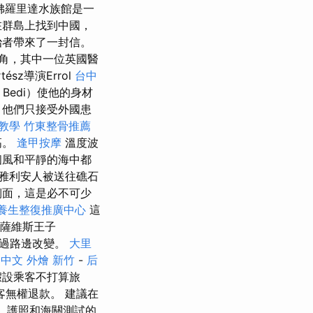
 佛羅里達水族館是一
在群島上找到中國，
治者帶來了一封信。
的主角，其中一位英國醫
sz導演Errol
台中
Bedi）使他的身材
，他們只接受外國患
教學
竹東整骨推薦
高。
逢甲按摩
溫度波
個風和平靜的海中都
雅利安人被送往礁石
側面，這是必不可少
養生整復推廣中心
這
·薩維斯王子
，通過路邊改變。
大里
n 中文
外燴 新竹
-
后
假設乘客不打算旅
客無權退款。 建議在
，護照和海關測試的