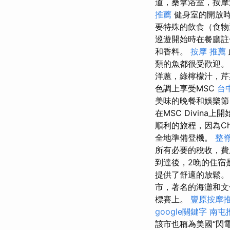
道，桑拿浴室，按
推薦
健身室的開放時
要特殊的飲食（食物
巡遊開始時在餐廳註
和香料。
按摩 推薦
類的魚都很受歡迎。
洋蔥，綠檸檬汁，芹
色調上享受MSC
台中
美味的晚餐和娛樂
在MSC Divina
順利的旅程，因為Ch
全地準備登機。
整
所有必要的稅收，費
到達後，2晚的住宿
提供了舒適的放鬆。
市，著名的海灘和文化
標賽上。
豐原按摩
google關鍵字
南屯
該市也稱為美國“閃電