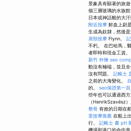
景象具有顯著的旅遊價
個三層玻璃的水族館
日本或神話般的大
附近按摩
鮮血上尉是拉
生成為奴隸，然後
肩頸按摩
Flynn。
記
不朽。 在巴哈馬，
者即時和現金工資
新竹 外燴
seo com
動沒有極端，並且全
沒有問題。
記帳士 
之前的大海變化。
的。
seo保證第一頁
些年也可以通過西
（HenrikSza
整骨
有效的日期在
里按摩推薦
在船上出
行。
記帳士 書 ptt
機場和港口的命中率為