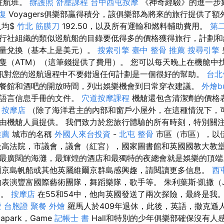
駛往航班。
辦護照
舒壓課程
台中西屯按摩
《神奇經驗》的進一步
復
Voyagers俱樂部贏得積分，該俱樂部為將來的旅行提供了
人均$
竹北 筋膜刀
192.50，以及所有運輸和燃料輔助費用。
第
行社組織的類似巡航船的目錄要低得多的價格獲得旅行，計劃
數量兌換（基本上是美元）。
搜索引擎
臺中 整骨 推薦
搜尋引擎
隻（ATM）（這筆錢提供了費用）。 您可以每天晚上在機艙中
訊對您的巡航過程中不要錯過任何計劃是一個很好的幫助。
台北
餐館和酒吧的開放時間，列出娛樂機會到日常穿衣建議。
外燴bu
多語言信息手冊的文件。
穴道按摩課程
機艙還包含清潔劑的價格
。
按摩店
（除了海洋君主的內部和窗戶小屋外，在這種情況下，
由機艙人員提供。 我們致力於您旅行體驗的所有時刻，特別關
推薦
城市的名稱
外國人來台投資
-
北屯 整骨
市區（市區），以
最高法院，市議會，議會（紅宮），國家圖書館和英國國教大教
最廣闊的海灘，最輝煌的酒店和最獨特的夜總會就是娛樂的頂
爾京島帆船或其他英屬維爾京群島感興趣，請閱讀更多信息。
西
有趣的表演豐富國際藝術團隊，舞蹈樂隊，歌手等。 朱利葉斯·凱撒（Ju
）。
按摩店
在55和54中，他向英國發送了兩次探險，最終是我
 台胞證
聚餐 外燴
羅馬人於409年退休，此後，英語，撒克遜
park，Game
記帳士 書
Hall和特別的少年俱樂部確保沒有人