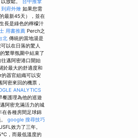
可以放鬆。
台中推拿
。
到府外燴
如果您需
的最新45天），並在
的生長是綠色的檸檬汁
士 用書推薦
Perch之
台北
傳統的當地湯是
您可以在日落的驚人
上的繁華氛圍中結束了
前往邁阿密港口開始
關於最大的舒適度和
ar的器官組織可以安
邁阿密來回的機票，
OGLE ANALYTICS
早餐護理為他的巡遊
發現邁阿密充滿活力的城
3年在各種房間足球錦
員。
google 搜尋技巧
SFL效力了三年。
5°C，而最低溫度的