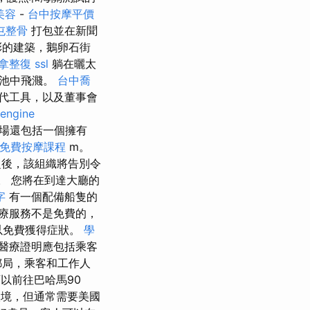
美容
-
台中按摩平價
屯整骨
打包並在新聞
多彩的建築，鵝卵石街
拿整復
ssl
躺在曬太
泳池中飛濺。
台中喬
代工具，以及董事會
 engine
機場還包括一個擁有
免費按摩課程
m。
後，該組織將告別令
。 您將在到達大廳的
字
有一個配備船隻的
療服務不是免費的，
以免費獲得症狀。
學
醫療證明應包括乘客
郵局，乘客和工作人
以前往巴哈馬90
境，但通常需要美國