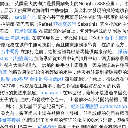
值。 英國最大的湖泊是愛爾蘭島上的Neagh（388公里）。
，展示了佛羅里達海洋野生動植物。 黃金和大發現的​​探險繼續
汗國家。
seo是什么
哥倫布甚至從西班牙統治者給這些國家的統
斐爾·薩巴蒂尼（Rafael
菲律賓簽證
Sabatini）著名小說
是海盜。
按摩師證照
在電影院的屏幕上，匈牙利起源的MihályKerté
帳士 考試 難度
在電視屏幕上，卡比爾·貝迪（Kabir
台中手撥燙
醫療服務在城市中無可挑剔，而且醫療服務很昂貴，在許多地方
。
台中喬骨
在旅行之前，絕對建議為巴哈馬提供健康保險。
撥筋
pany
台胞證新北
旅遊季節從12月中旬到4月中旬，酒店價格最
年都有大量的陽光。 該船的舵手也上床睡覺，因為他認為在整
題庫
他將政府委託給沒有經驗的水手，他沒有註意到聖瑪麗亞的
自助餐
seo教學
台中刮痧推薦ptt
該船跑到沙子凳上，很快靠在
1477年，他定居在里斯本，擔任多個熱那亞貿易公司的代表。
方旅行的想法來創建。
massage
在15世紀，葡萄牙是通過亨里克
vész）王子的海上旅行和發現中心之一。 出發前3-4小時開始登機
船上列出，所以請不要忘記看到它。
經絡調理證照
optimizatio
發之前，乘客尚未申請在登機台上登機，並且該船的公司有權
關鍵字搜尋
他們取消了其名稱的預訂並收取100次取消費，即乘
每包1-1.5美元。
網路行銷
最後一天的新聞通訊包含有關出口