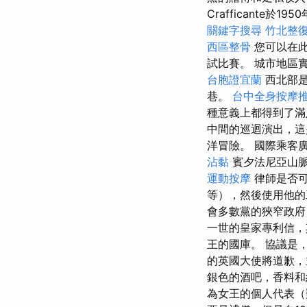
Crafficante於1
關鍵字搜尋
竹北整
西區整骨
您可以在
試比賽。 城市地區
台胞證宜蘭
西北部是
巷。
台中全身按摩
種意義上都得到了
中間的巡迴演出，這
洋冒險。 國際乘客
沾黏
賓夕法尼亞山脈
運動按摩
律師是否
等），然後使用他的
會多數黨的狹窄政府
一世的皇家專利信，
王的國庫。 協議是
的英國大使將道歉，
銀色的酒吧，香料和
為女王的個人代表