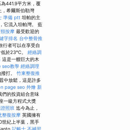
為441.9平方米，覆
上，希爾斯伯勒灣
 準備 ptt
坦帕的主
r），它流入坦帕灣。 藍
肩頸按摩
最受歡迎的
e關鍵字排名
台中整骨推
的旅行者可以在享受自
低於23°C。
經絡調
筋
這是一艘巨大的木
e seo教學
經絡調理
地撥打。
竹東整復推
囂中放鬆，這是許多
on page seo
外燴 新
我們的投資組合意味
第一座一級方程式大獎
士證照班
迄今為止，
北整復按摩
英國擁有
0世紀上半葉，黑手
anto
記帳士 不補習