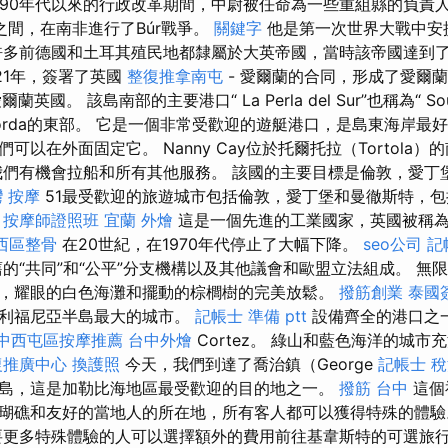
990年代以來的行政改革期間，中尉被任命為一些重組縣的負責
2年之間，在南非進行了Búr戰爭。
關鍵字
他是第一次世界大戰中安
多前德國和土耳其殖民地都隸屬於大英帝國，當時該帝國達到
21年，簽署了英國
整復推拿南屯
- 愛爾蘭的合同，形成了愛爾
國。 該島南部的主要港口“ La Perla del Sur”也稱為“ South P
in Gorda的東部。 它是一個非常受歡迎的遊艇港口，是島東海岸
可以在外面固定它。 Nanny Cay位於托爾托拉（Tortola
我們有機會拉船和所有其他服務。 該國的主要目標是倫敦，愛丁
 按摩
51最受歡迎的旅遊城市包括倫敦，愛丁堡和曼徹斯特，
。
按摩師證照班
宜蘭 外燴
這是一個先進的工業國家，英國被稱為17
西區整骨
在20世紀，在1970年代停止了大幅下降。
seo公司
記
的“共同”和“公平”分支機構以及其他議會和歐盟立法組成。 無
，耀眼的白色海灘和擺動的棕櫚樹的完美放鬆。
撥筋創業
泰國
加利福尼亞半島最大的城市。
記帳士 準備 ptt
設備齊全的港口之
中西屯區按摩推薦
台中外燴
Cortez。 綠山和藍色海洋的城
復推廣中心
換護照
今天，我們到達了喬治鎮（George
記帳士 
島，這是加勒比海地區最受歡迎的目的地之一。
撥筋 台中
這個
瑚礁和友好的當地人的所在地，所有客人都可以獲得特殊的體
更多特殊體驗的人可以選擇額外的費用前往基韋斯特的可選旅行