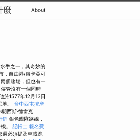
什麼
About
的水手之一，其奇妙的
市，自由港/盧卡亞可
兩個賭場，但也有一
，儘管沒有一個同時
他於1577年12月13日
民地。
台中西屯按摩
弗朗西斯·德雷克
o行銷
銀色艦隊路線，
時機。
記帳士 報名費
您還必須提及車載跑