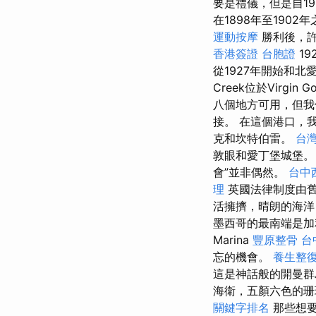
要是禮儀，但是自1
在1898年至190
運動按摩
勝利後，許
香港簽證 台胞證
19
從1927年開始和北愛爾蘭英
Creek位於Virg
八個地方可用，但我們
接。 在這個港口，
克和坎特伯雷。
台灣
敦眼和愛丁堡城堡
會”並非偶然。
台中
理
英國法律制度由舊
活擁擠，晴朗的海洋
墨西哥的最南端是
Marina
豐原整骨
台
忘的機會。
養生整
這是神話般的開曼群
海衛，五顏六色的珊
關鍵字排名
那些想要