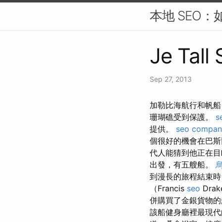
本地 SEO：
Je Tall
Sep 27, 2013
加勒比海航行和帆船
珊瑚礁受到保護。
s
提供。
seo compan
個很好的機會在巴斯
代人能猜到他正在目
出發，有五艘船。
到漫長的旅程結束時
（Francis
seo
Dra
併購買了金銀貨物的
該船健身廳裡最現代