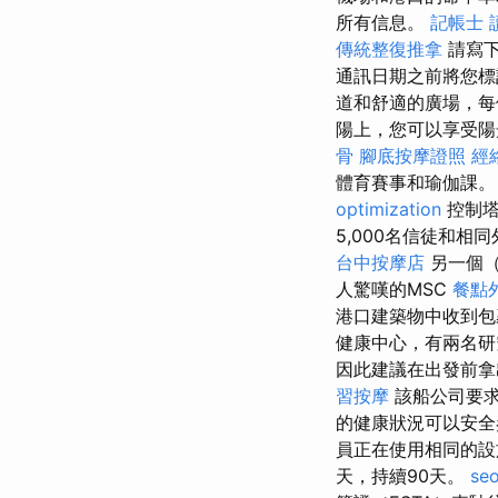
所有信息。
記帳士 
傳統整復推拿
請寫下
通訊日期之前將您標記
道和舒適的廣場，每
陽上，您可以享受陽
骨
腳底按摩證照
經
體育賽事和瑜伽課。
optimization
控制塔
5,000名信徒和相
台中按摩店
另一個
人驚嘆的MSC
餐點
港口建築物中收到包
健康中心，有兩名研
因此建議在出發前
習按摩
該船公司要
的健康狀況可以安全
員正在使用相同的設
天，持續90天。
se