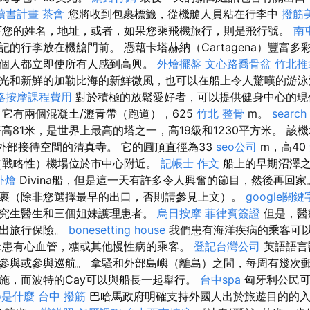
讀書計畫
茶會
您將收到包裹標籤，從機艙人員粘在行李中
撥筋
您的姓名，地址，或者，如果您乘飛機旅行，則是飛行號。
南
的行李放在機艙門前。 憑藉卡塔赫納（Cartagena）豐富
個人都立即使所有人感到高興。
外燴擺盤
文心路喬骨盆
竹北推
光和新鮮的加勒比海的新鮮微風，也可以在船上令人驚嘆的游
絡按摩課程費用
對於積極的放鬆愛好者，可以提供健身中心的現
 它有兩個混凝土/瀝青帶（跑道），625
竹北 整骨
m。
search
高81米，是世界上最高的塔之一，高19級和1230平方米。 該
同外部接待空間的清真寺。 它的圓頂直徑為33
seo公司
m，高40
（戰略性）機場位於市中心附近。
記帳士 作文
船上的早期沼澤之
外燴
Divina船，但是這一天有許多令人興奮的節目，然後再回家
裹（除非您選擇最早的出口，否則請參見上文）。
google關鍵
究生醫生和三個姐妹護理患者。
烏日按摩
菲律賓簽證
但是，醫
拿出旅行保險。
bonesetting house
我們患有海洋疾病的乘客可
求患有心血管，糖或其他慢性病的乘客。
登記台灣公司
英語語言
參與或參與巡航。 拿騷和外部島嶼（離島）之間，每周有幾次
施，而波特的Cay可以與船長一起舉行。
台中spa
匈牙利公民可
o是什麼
台中 撥筋
巴哈馬政府明確支持外國人出於旅遊目的的入