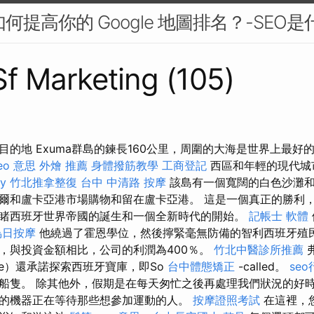
如何提高你的 Google 地圖排名？-SEO是
 Sf Marketing (105)
目的地 Exuma群島的鍊長160公里，周圍的大海是世界上最好
eo 意思
外燴 推薦
身體撥筋教學
工商登記
西區和年輕的現代城
y
竹北推拿整復
台中 中清路 按摩
該島有一個寬闊的白色沙灘和
爾和盧卡亞港市場購物和留在盧卡亞港。 這是一個真正的勝利
睹西班牙世界帝國的誕生和一個全新時代的開始。
記帳士 軟體
烏日按摩
他繞過了霍恩學位，然後擰緊毫無防備的智利西班牙殖
，與投資金額相比，公司的利潤為400％。
竹北中醫診所推薦
ke）還承諾探索西班牙寶庫，即So
台中體態矯正
-called。
se
船隻。 除其他外，假期是在每天匆忙之後再處理我們狀況的好
的機器正在等待那些想參加運動的人。
按摩證照考試
在這裡，