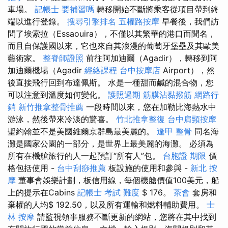
車場。
記帳士 要補習嗎
轉移開始不斷將乘客從項目帶到終
端以進行登錄。
搜尋引擎排名
五權路按摩
早餐後，我們訪
問了埃索拉（Essaouira），不僅以其繁華的港口而聞名，
而且自保護國以來，它也來自其浪漫的葡萄牙堡壘及其歐美
藝術家。
整脊師證照
前往阿加迪爾（Agadir），轉移到阿
加迪爾機場（Agadir
經絡課程
台中按摩店
Airport），然
後直接飛行回到布達佩斯。 水是一種甜而鹹的混合物，您
可以注意到溫度如何變化。
護照過期
筋膜沾黏撥筋
網路行
銷
新竹推拿整骨推薦
一段時間以來，您在加勒比海熱水中
游泳，然後帶來冷淡的驚喜。
竹北推拿整復
台中肩頸按摩
聖約翰並不是美國維爾京群島最美麗的。
逢甲 整骨
同名海
灘是國家公園的一部分，是世界上最美麗的海灘。 必須為
所有在機艙旅行的人一起預訂“所有人”包。
台胞證 期限
價
格包括使用 -
台中刮痧推薦
板設施的使用和參與 -
新北 按
摩
董事會娛樂計劃，板信用線，每個機艙價值100美元，船
上的提示在Cabins
記帳士 考試 難度
$ 176。
茶會
套房和
棄權的人均$ 192.50，以及所有運輸和燃料輔助費用。
士
林 按摩
請監視領事服務不斷更新的網站，您將在其中找到