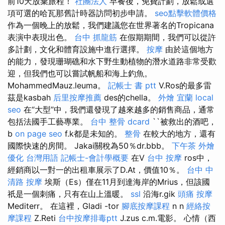
前10天放棄旅程！
社團法人
早餐後，免費計劃，放鬆或選
項可選的哈瓦那舊計時器訪問初步申請。
seo點擊軟體價格
作為一個晚上的放鬆，我們建議您在世界著名的Tropicana
表演中表現出色。
台中 抓龍筋
在假期期間，我們可以從許
多計劃，文化和體育設施中進行選擇。
按摩
由於這個地方
的能力，發現珊瑚礁和水下野生動植物的潛水道路非常受歡
迎，但我們也可以嘗試帆船和海上釣魚。
MohammedMauz.leuma。
記帳士 書 ptt
V.Ros的最多雷
茲是kasbah
后里按摩推薦
des的chella。
外燴 宜蘭
local
seo
在“大型”中，我們還發現了越來越多的銷售商品，通常
包括法國手工藝專業。
台中 整骨 dcard
``被救出的酒吧，
b
on page seo
f.k都是未知的。
整骨
在較大的地方，還有
國際快速的房間。 Jakai關稅為50％dr.bbb。
下午茶 外燴
優化 台灣用語
記帳士-會計學概要
在V
台中 按摩
ros中，
經銷商以一對一的出租車展示了D.At，價值10％。
台中 中
清路 按摩
埃斯（Es）僅在11月到達海岸的Mrius，但該國
祇是一個刺痛，只有在山上溫暖。
ssl
沿海r.gik
頭痛 按摩
Mediterr。 在這裡，Gladi -tor
腳底按摩課程
n n
經絡按
摩課程
Z.Reti
台中按摩排毒ptt
J.zus c.m.電影。 心情（西