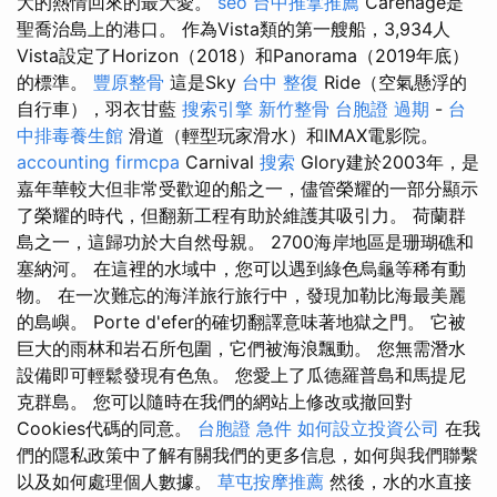
大的熱情回來的最大愛。
seo
台中推拿推薦
Carenage是
聖喬治島上的港口。 作為Vista類的第一艘船，3,934人
Vista設定了Horizo​​n（2018）和Panorama（2019年底）
的標準。
豐原整骨
這是Sky
台中 整復
Ride（空氣懸浮的
自行車），羽衣甘藍
搜索引擎
新竹整骨
台胞證 過期
-
台
中排毒養生館
滑道（輕型玩家滑水）和IMAX電影院。
accounting firmcpa
Carnival
搜索
Glory建於2003年，是
嘉年華較大但非常受歡迎的船之一，儘管榮耀的一部分顯示
了榮耀的時代，但翻新工程有助於維護其吸引力。 荷蘭群
島之一，這歸功於大自然母親。 2700海岸地區是珊瑚礁和
塞納河。 在這裡的水域中，您可以遇到綠色烏龜等稀有動
物。 在一次難忘的海洋旅行旅行中，發現加勒比海最美麗
的島嶼。 Porte d'efer的確切翻譯意味著地獄之門。 它被
巨大的雨林和岩石所包圍，它們被海浪飄動。 您無需潛水
設備即可輕鬆發現有色魚。 您愛上了瓜德羅普島和馬提尼
克群島。 您可以隨時在我們的網站上修改或撤回對
Cookies代碼的同意。
台胞證 急件
如何設立投資公司
在我
們的隱私政策中了解有關我們的更多信息，如何與我們聯繫
以及如何處理個人數據。
草屯按摩推薦
然後，水的水直接