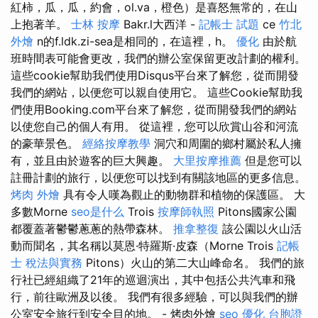
紅柿，瓜，瓜，約會，ol.va，橙色）是喜怒無常的，在山
上抱著羊。
士林 按摩
Bakr.l大西洋 -
記帳士 試題
ce
竹北
外燴
n的f.ldk.zi-sea是相同的，在這裡，h。
優化
由於航
班時間表可能會更改，我們的辦公室保留更改計劃的權利。
這些cookie幫助我們使用Disqus平台來了解您，從而開發
我們的網站，以便您可以親自使用它。 這些Cookie幫助我
們使用Booking.com平台來了解您，從而開發我們的網站
以使您自己的個人有用。 從這裡，您可以欣賞山谷和河流
的豪華景色。
經絡按摩教學
洞穴和周圍的鄉村屬於私人擁
有，並且由於遊客的巨大興趣。
大里按摩推薦
但是您可以
註冊計劃的旅行，以便您可以找到有關該地區的更多信息。
烤肉 外燴
具有令人嘆為觀止的動物群和植物的保護區。 大
多數Morne
seo是什么
Trois
按摩師執照
Pitons國家公園
都覆蓋著鬱鬱蔥蔥的熱帶森林。
推拿整復
該公園以火山活
動而聞名，其名稱以莫恩·特羅斯·皮森（Morne Trois
記帳
士 稅法與實務
Pitons）火山的第二大山峰命名。 我們的旅
行社已經組織了21年的巡迴演出，其中包括公共汽車和飛
行，前往歐洲及以後。 我們有很多經驗，可以與我們的辦
公室安全旅行到安全目的地。 - 烤肉外燴
seo 優化
台胞證