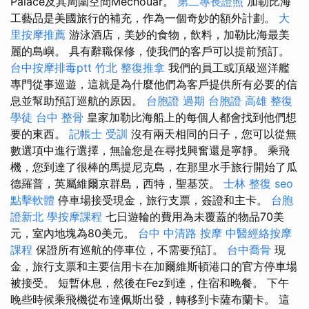
Palace及其周圍空間Mechouar。
第二專長證照
加勒比海
工藝品是美國旅行的補充，作為一個奇妙的額外計劃。
大
里按摩推薦
游泳酒店，美妙的食物，飲料，加勒比海最美
麗的島嶼。 具有辭職保修，使我們的客戶可以提前預訂。
台中按摩排毒ptt
竹北 整復推拿
我們的員工或頂級巡洋艦
專門從事巡遊，這就是為什麼他們為客戶提供所有必要的信
息並幫助預訂巡航的原因。
台胞證 過期
台胞證 高雄
整復
學徒
台中 整骨
皇家加勒比海船上的每個人都會找到他們想
要的東西。
記帳士 受訓
沒有兩天相同的日子，您可以從無
數選項中進行選擇，無論您是在尋找興奮還是寧靜。 乘飛
機，您到達了很棒的馬提尼克島，在那里水手旅行開始了瓜
德羅普，英屬維爾京群島，西特，聖基茨。
士林 整復
seo
點擊軟體
停車場接受現金，旅行支票，簽證和主卡。
台胞
證新北
學按摩課程
七日遊輪的費用為未覆蓋的物品70美
元，室內地塊為80美元。
台中 中清路 按摩
中醫經絡按摩
課程
保證所有巡航的停車位，不需要預訂。
台中喬骨
現
金，旅行支票和主要信用卡在加爾維斯頓港口的官方停車場
被接受。 短暫休息，然後在Fez到達，住宿和晚餐。 下午
晚些時候乘飛機從布達佩斯出發，轉移到卡薩布蘭卡。 這