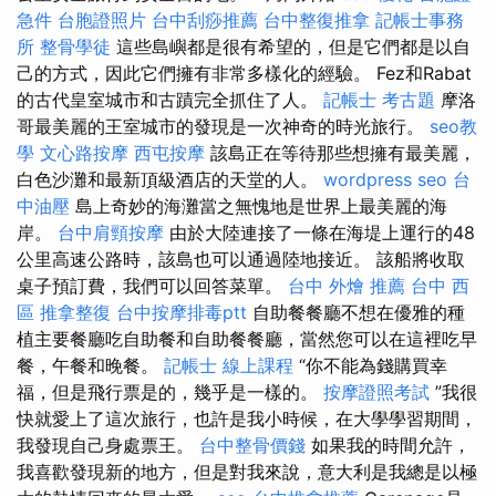
急件
台胞證照片
台中刮痧推薦
台中整復推拿
記帳士事務
所
整骨學徒
這些島嶼都是很有希望的，但是它們都是以自
己的方式，因此它們擁有非常多樣化的經驗。 Fez和Rabat
的古代皇室城市和古蹟完全抓住了人。
記帳士 考古題
摩洛
哥最美麗的王室城市的發現是一次神奇的時光旅行。
seo教
學
文心路按摩
西屯按摩
該島正在等待那些想擁有最美麗，
白色沙灘和最新頂級酒店的天堂的人。
wordpress seo
台
中油壓
島上奇妙的海灘當之無愧地是世界上最美麗的海
岸。
台中肩頸按摩
由於大陸連接了一條在海堤上運行的48
公里高速公路時，該島也可以通過陸地接近。 該船將收取
桌子預訂費，我們可以回答菜單。
台中 外燴 推薦
台中 西
區 推拿整復
台中按摩排毒ptt
自助餐餐廳不想在優雅的種
植主要餐廳吃自助餐和自助餐餐廳，當然您可以在這裡吃早
餐，午餐和晚餐。
記帳士 線上課程
“你不能為錢購買幸
福，但是飛行票是的，幾乎是一樣的。
按摩證照考試
”我很
快就愛上了這次旅行，也許是我小時候，在大學學習期間，
我發現自己身處票王。
台中整骨價錢
如果我的時間允許，
我喜歡發現新的地方，但是對我來說，意大利是我總是以極