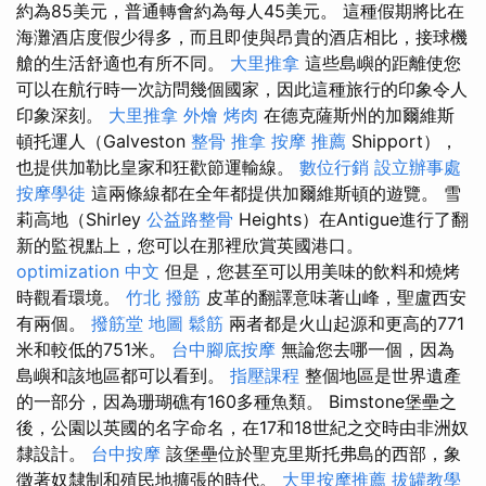
約為85美元，普通轉會約為每人45美元。 這種假期將比在
海灘酒店度假少得多，而且即使與昂貴的酒店相比，接球機
艙的生活舒適也有所不同。
大里推拿
這些島嶼的距離使您
可以在航行時一次訪問幾個國家，因此這種旅行的印象令人
印象深刻。
大里推拿
外燴 烤肉
在德克薩斯州的加爾維斯
頓托運人（Galveston
整骨 推拿
按摩 推薦
Shipport），
也提供加勒比皇家和狂歡節運輸線。
數位行銷
設立辦事處
按摩學徒
這兩條線都在全年都提供加爾維斯頓的遊覽。 雪
莉高地（Shirley
公益路整骨
Heights）在Antigue進行了翻
新的監視點上，您可以在那裡欣賞英國港口。
optimization 中文
但是，您甚至可以用美味的飲料和燒烤
時觀看環境。
竹北 撥筋
皮革的翻譯意味著山峰，聖盧西安
有兩個。
撥筋堂 地圖
鬆筋
兩者都是火山起源和更高的771
米和較低的751米。
台中腳底按摩
無論您去哪一個，因為
島嶼和該地區都可以看到。
指壓課程
整個地區是世界遺產
的一部分，因為珊瑚礁有160多種魚類。 Bimstone堡壘之
後，公園以英國的名字命名，在17和18世紀之交時由非洲奴
隸設計。
台中按摩
該堡壘位於聖克里斯托弗島的西部，象
徵著奴隸制和殖民地擴張的時代。
大里按摩推薦
拔罐教學