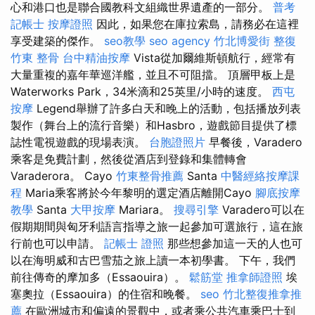
心和港口也是聯合國教科文組織世界遺產的一部分。
普考
記帳士
按摩證照
因此，如果您在庫拉索島，請務必在這裡
享受建築的傑作。
seo教學
seo agency
竹北博愛街 整復
竹東 整骨
台中精油按摩
Vista從加爾維斯頓航行，經常有
大量重複的嘉年華巡洋艦，並且不可阻擋。 頂層甲板上是
Waterworks Park，34米滴和25英里/小時的速度。
西屯
按摩
Legend舉辦了許多白天和晚上的活動，包括播放列表
製作（舞台上的流行音樂）和Hasbro，遊戲節目提供了標
誌性電視遊戲的現場表演。
台胞證照片
早餐後，Varadero
乘客是免費計劃，然後從酒店到登錄和集體轉會
Varaderora。 Cayo
竹東整骨推薦
Santa
中醫經絡按摩課
程
Maria乘客將於今年黎明的選定酒店離開Cayo
腳底按摩
教學
Santa
大甲按摩
Mariara。
搜尋引擎
Varadero可以在
假期期間與匈牙利語言指導之旅一起參加可選旅行，這在旅
行前也可以申請。
記帳士 證照
那些想參加這一天的人也可
以在海明威和古巴雪茄之旅上讀一本初學書。 下午，我們
前往傳奇的摩加多（Essaouira）。
鬆筋堂
推拿師證照
埃
塞奧拉（Essaouira）的住宿和晚餐。
seo
竹北整復推拿推
薦
在歐洲城市和偏遠的景觀中，或者乘公共汽車乘巴士到