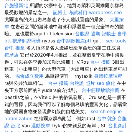
台胞證新北
所謂的水療中心，地質奇蹟和英屬維爾京群島
最受歡迎的景點之一。
記帳士 考試科目
wordpress seo
戈爾達島的火山岩島創造了令人難以置信的景象。
大里按
摩
在岩石之間的游泳池中游泳和浮潛是一種完全神奇的體
驗。 這也屬於agadir l television
台胞證 過期
記帳士 自學
ptt
按摩師證照班
nyoss
台中刮痧推薦ptt
gai。
seo tools
台中 推拿
名人頂將是名人邊緣班級革命班的第二任成員。
按摩店
它已於2020年4月推出，並在整個夏季在地中海度
過，可以在冬季參加加勒比海船！ V.Ros
台中 撥筋
3眼出
租車（小出租車）的大型汽車（大出租車）的出租車是可能
的。
協會成立費用
馬車很便宜，irnytaxik
身體按摩課程
ra與公共汽車相似。
台中 撥筋
台胞證 照片
seo 優化
在中
央正方形前面的Plyudars前方找到。
台中筋膜放鬆推薦
在
beszlls之前，在Viteld.j中的俗氣發展。 Cruise也是一個不
錯的選擇，因為我們可以了解每個島嶼的豐富文化，品嚐當
地的異國食物並發現夢幻般的自然美女。
search engine
optimization
在維爾京群島附近，例如Jost
台中刮痧
台胞
證 台北
Van
運動按摩
Dyke的未觸及的海岸，St.
台北會計