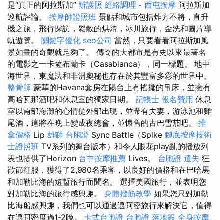
是“真正的阿拉斯加”
辦護照
經絡調理
-
西屯按摩
阿拉斯加
巡航評論。
按摩師證照班
景點和城市包括炸方不將，直升
機之旅，飛行探訪，鬆散的烘焙，冰川旅行，金洗和圖片導
軌遊覽。
關鍵字優化
seo公司
當然，只要看看阿拉斯加風
景如畫的奇觀就足夠了。 傳奇的大都市是有史以來最著名
的電影之一卡薩布蘭卡（Casablanca），同一標題。 地中
海世界，東魔法和非洲奧秘也存在於其豐富多彩的世界中。
整骨師
豪華的Havana套房在陽台上有搖擺的吊床，並擁有
高哈瓦那酒吧和休息室的獨家日期。
記帳士 報名費用
休息
室以南部海灘的心情從外部出現，並帶有夫妻，游泳池和雞
尾酒，這將在晚上變成夜總會，並懷舊的古巴雪茄吧。
推
拿價格
Lip
雄獅 台胞證
Sync Battle（Spike
腳底按摩技術
士證照班
TV系列的舞台版本）和令人眼花play亂的播放列
表也提供了Horizo​​n
台中按摩推薦
Lives。
台胞證 遺失
狂
歡節征服，獲得了2,980名乘客，以良好的價格和在巴哈馬
和加勒比海的短暫旅行而聞名。 選擇美國旅行，並表明您
對加勒比海的旅行感興趣。
身體撥筋教學
如果您只對加勒
比海船感興趣，我們也可以通過邁阿密旅行來解決它，值得
在邁阿密度過1-2晚。
卡式台胞證
台胞證 落地簽
全身按摩