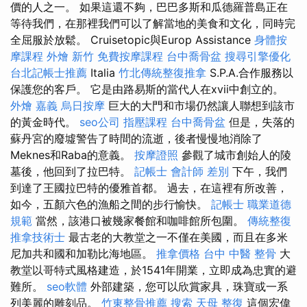
價的人之一。 如果這還不夠，巴巴多斯和瓜德羅普島正在
等待我們，在那裡我們可以了解當地的美食和文化，同時完
全屈服於放鬆。 Cruisetopic與Europ Assistance
身體按
摩課程
外燴 新竹
免費按摩課程
台中喬骨盆
搜尋引擎優化
台北記帳士推薦
Italia
竹北傳統整復推拿
S.P.A.合作服務以
保護您的客戶。 它是由路易斯的當代人在xvii中創立的。
外燴 嘉義
烏日按摩
巨大的大門和市場仍然讓人聯想到該市
的黃金時代。
seo公司
指壓課程
台中喬骨盆
但是，失落的
蘇丹宮的廢墟警告了時間的流逝，後者慢慢地消除了
Meknes和Raba的意義。
按摩證照
參觀了城市創始人的陵
墓後，他回到了拉巴特。
記帳士 會計師 差別
下午，我們
到達了王國拉巴特的優雅首都。 過去，在這裡有所改善，
如今，五顏六色的漁船之間的步行愉快。
記帳士 職業道德
規範
當然，該港口被幾家餐館和咖啡館所包圍。
傳統整復
推拿技術士
最古老的大教堂之一不僅在美國，而且在多米
尼加共和國和加勒比海地區。
推拿價格
台中 中醫 整骨
大
教堂以哥特式風格建造，於1541年開業，立即成為忠實的避
難所。
seo軟體
外部建築，您可以欣賞家具，珠寶或一系
列美麗的雕刻品。
竹東整骨推薦
搜索
天母 整復
這個宏偉