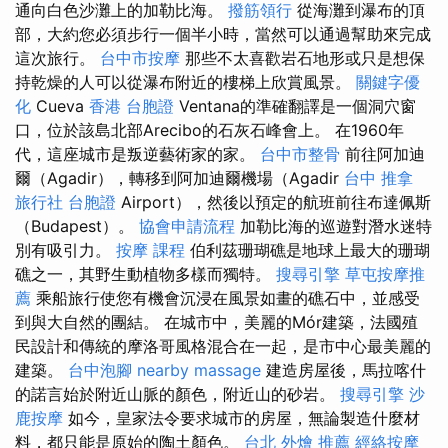
通向白色沙灘上的加勒比海。
撥筋領行
從海灘到瀑布的頂
部，大約您必須步行一個半小時，當然可以通過幫助來完成
這次旅行。
台中市按摩
那些不太喜歡岩石地形或只是想保
持乾燥的人可以從瀑布附近的樓梯上欣賞風景。
關鍵字優
化
Cueva
香港 台胞證
Ventana的準確翻譯是一個洞穴窗
口，位於該島北部Arecibo的石灰石峰會上。 在1960年
代，這座城市是叛逆藝術家的家。
台中市整骨
前往阿加迪
爾（Agadir），轉移到阿加迪爾機場（Agadir
台中 推拿
旅行社 台胞證
Airport），然後以預定的航班前往布達佩斯
（Budapest）。
協會申請流程
加勒比海的巡遊對潛水迷特
別有吸引力。
按摩 課程
伯利茲珊瑚礁是地球上最大的珊瑚
礁之一，其野生動植物多樣而獨特。
搜尋引擎
草屯按摩推
薦
乘船旅行使您有機會沉浸在風景如畫的礁石中，並感受
到與大自然的團結。 在城市中，美麗的Mór建築，法國殖
民設計和傳統的摩洛哥風格混合在一起，是市中心最美麗的
建築。
台中泡腳
nearby massage
建造房屋後，馬拉喀什
的諾言始於附近山脈的顏色，附近山的砂岩。
搜尋引擎
沙
鹿按摩
如今，皇家法令要求城市的房屋，無論製造什麼材
料，都只能是原始的陶土顏色。
台北 外燴 推薦
經絡按摩