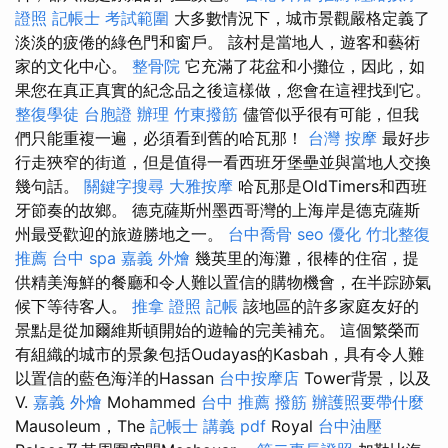
證照
記帳士 考試範圍
大多數情況下，城市景觀嚴格定義了
淡淡的疲倦的綠色門和窗戶。 該村是當地人，遊客和藝術
家的文化中心。
整骨院
它充滿了花盆和小攤位，因此，如
果您在真正真實的紀念品之後這樣做，您會在這裡找到它。
整復學徒
台胞證 辦理
竹東撥筋
儘管似乎很有可能，但我
們只能重複一遍，必須看到舊的哈瓦那！
台灣 按摩
最好步
行走狹窄的街道，但是值得一看西班牙堡壘並與當地人交換
幾句話。
關鍵字搜尋
大雅按摩
哈瓦那是OldTimers和西班
牙節奏的故鄉。 德克薩斯州墨西哥灣的上海岸是德克薩斯
州最受歡迎的旅遊勝地之一。
台中喬骨
seo 優化
竹北整復
推薦
台中 spa
嘉義 外燴
幾英里的海灘，很棒的住宿，提
供精美海鮮的餐廳和令人難以置信的購物機會，在半踪跡氣
候下等待客人。
推拿 證照
記帳
該地區的許多家庭友好的
景點是從加爾維斯頓開始的遊輪的完美補充。 這個繁榮而
有組織的城市的景象包括Oudayas的Kasbah，具有令人難
以置信的藍色海洋的Hassan
台中按摩店
Tower背景，以及
V.
嘉義 外燴
Mohammed
台中 推薦 撥筋
辦護照要帶什麼
Mausoleum，The
記帳士 講義 pdf
Royal
台中油壓