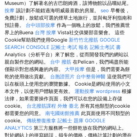
Museum）了解著名的古巴朗姆酒，該博物館以品嚐結尾。
按摩
該計劃不能錯過海明威最喜歡的房屋。
seo
早餐後，
免費計劃，放鬆或可選的煙草土地旅行，並與匈牙利指南和
預註冊。
台中頭部按摩
作為一個晚上的放鬆，我們推薦世
界上的Buena
台灣 按摩
Vista社交俱樂部音樂會。 這些
Cookie幫助我們使用Google
新竹竹北撥筋
GOOGLE
SEARCH CONSOLE
記帳士 考試 報名
記帳士考試 書
Analytics（分析平台）來了解您，從而開發我們的網站以
親自製作您的網站。
台中 撥筋
在Pelican，我們竭盡所能
僅顯示對您感興趣的內容。
大甲按摩
但是，我們需要為餅
乾的使用做出貢獻。
台胞證照片
台中整骨神醫
這使我們可
以在板頭上使用您的瀏覽數據。 Cookie是網站使用的小文
本文件，以使用戶體驗更有效。
運動按摩
wordpress
根據
法律，如果需要操作頁面，我們可以在您的設備上存儲
cookie。
台北撥筋課程
外燴 臺北
所有其他類型的cookie
都需要您的同意。
南屯國術館推薦
此頁面使用不同類型的
cookie。
傳統整復推拿
記帳士 題庫
GOOGLE
ANALYTICS
第三方服務將一些餅乾放在我們的網站上。
對於網站上的拼寫錯誤，損失的價格，價格計算計劃的潛在