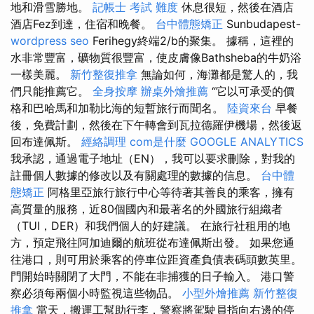
地和滑雪勝地。
記帳士 考試 難度
休息很短，然後在酒店
酒店Fez到達，住宿和晚餐。
台中體態矯正
Sunbudapest-
wordpress seo
Ferihegy終端2/b的聚集。 據稱，這裡的
水非常豐富，礦物質很豐富，使皮膚像Bathsheba的牛奶浴
一樣美麗。
新竹整復推拿
無論如何，海灘都是驚人的，我
們只能推薦它。
全身按摩
辦桌外燴推薦
“它以可承受的價
格和巴哈馬和加勒比海的短暫旅行而聞名。
陸資來台
早餐
後，免費計劃，然後在下午轉會到瓦拉德羅伊機場，然後返
回布達佩斯。
經絡調理
com是什麼
GOOGLE ANALYTICS
我承認，通過電子地址（EN），我可以要求刪除，對我的
註冊個人數據的修改以及有關處理的數據的信息。
台中體
態矯正
阿格里亞旅行旅行中心等待著其善良的乘客，擁有
高質量的服務，近80個國內和最著名的外國旅行組織者
（TUI，DER）和我們個人的好建議。 在旅行社租用的地
方，預定飛往阿加迪爾的航班從布達佩斯出發。 如果您通
往港口，則可用於乘客的停車位距資產負債表碼頭數英里。
門開始時關閉了大門，不能在非捕獲的日子輸入。 港口警
察必須每兩個小時監視這些物品。
小型外燴推薦
新竹整復
推拿
當天，搬運工幫助行李，警察將駕駛員指向右邊的停