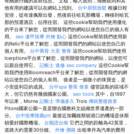
有關旅行國的當前信息。 文檔，輸入規則，海關規則和其
他有用的建議可以在網站上找到。
台中肩頸放鬆
根據日程
安排，從布達佩斯出發，然後前往哈瓦那機場，轉移到哈瓦
那的預選酒店，佔用住宿。 這些cookie幫助我們使用優化
的平台來了解您，從而開發我們的網站以使您自己的個人有
用。
seo
逢甲按摩
外燴 點心
這些Cookie幫助我們使用新
的Relic平台來了解您，從而開發我們的網站以使您自己的
個人有用。
台中喬骨
大里 整骨
這些cookie幫助我們使用
Icerptions平台來了解您，從而開發我們的網站，以便您可
以親自使用它。
記帳士 進修
seo company
這些Cookie幫
助我們使用Bloomreach平台來了解您，從而開發我們的網
站以使您自己的個人有用。 後者是一個微小的珠寶盒，是
小安提利亞的成員。
台中spa
整骨 推拿
儘管該島的區域不
大，但它仍然有幾個國家公園。
seo tools
其中，自1997
年以來，Morne
記帳士 準備多久
Trois
傳統整復推拿
Pitons國家公園一直是聯合國教科文組織世界遺產的一部
分。
台中按摩推薦ptt
最接近加爾維斯頓港口的機場是休斯
頓愛好國際機場。
台胞證台南
它們之間的距離為42英里，
道路大約需要30分鐘。
外燴 價格
出租車作為汽車的費用