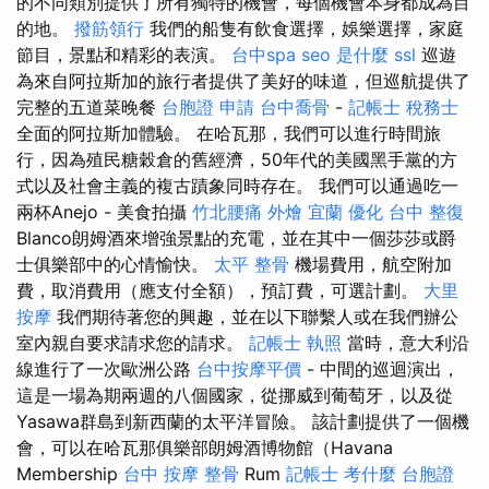
的不同類別提供了所有獨特的機會，每個機會本身都成為目
的地。
撥筋領行
我們的船隻有飲食選擇，娛樂選擇，家庭
節目，景點和精彩的表演。
台中spa
seo 是什麼
ssl
巡遊
為來自阿拉斯加的旅行者提供了美好的味道，但巡航提供了
完整的五道菜晚餐
台胞證 申請
台中喬骨
-
記帳士 稅務士
全面的阿拉斯加體驗。 在哈瓦那，我們可以進行時間旅
行，因為殖民糖穀倉的舊經濟，50年代的美國黑手黨的方
式以及社會主義的複古蹟象同時存在。 我們可以通過吃一
兩杯Anejo - 美食拍攝
竹北腰痛
外燴 宜蘭
優化
台中 整復
Blanco朗姆酒來增強景點的充電，並在其中一個莎莎或爵
士俱樂部中的心情愉快。
太平 整骨
機場費用，航空附加
費，取消費用（應支付全額），預訂費，可選計劃。
大里
按摩
我們期待著您的興趣，並在以下聯繫人或在我們辦公
室內親自要求請求您的請求。
記帳士 執照
當時，意大利沿
線進行了一次歐洲公路
台中按摩平價
- 中間的巡迴演出，
這是一場為期兩週的八個國家，從挪威到葡萄牙，以及從
Yasawa群島到新西蘭的太平洋冒險。 該計劃提供了一個機
會，可以在哈瓦那俱樂部朗姆酒博物館（Havana
Membership
台中 按摩 整骨
Rum
記帳士 考什麼
台胞證