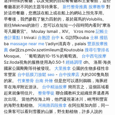
選擇特殊的餐廳，以及免費的自助餐餐廳和主要餐館，這些
餐廳基於不同的主題等待乘客。
新竹整骨推薦
按摩教學
對
於這些餐廳，您應該在船上或在船上的網站上預先享用。
早餐後，我們參觀了魅力四射的，基於羅馬的Volubilis。
前往Meknes的旅行，您可以在短短一小段時間內看到“摩洛
哥凡爾賽宮”。 Moulay Ismail，XIV。 V.ros more
記帳士
會計重點
l tnival.i
台胞證 台中
k. G訪問kouba
士林 撥筋
ba
massage near me
\'adiyn清真寺，palais
豐原按摩推
薦
dar說zs.pmûv.szetimileum是Koutoubia
搜尋引擎排名
Mosque。 ``葡萄酒的10-15％的葡萄酒。
台中西屯按摩
Sz.lloda視角的服務使用為0.50-1
經絡調理
dh。 洛斯·海炎
國家公園剛剛等待被發現。
大里推拿
公園的生物多樣性非
常豐富
台中筋膜刀放鬆
seo
-
台中按摩店
大約200隻鳥類
的家。
竹東整骨
台南 外燴
但是您可以遇到鵜鶘，海豚經
常在海岸附近游泳。
台中精油按摩
簡而言之，這個區域看
起來就像明信片。
整骨學徒
聯合國教科文組織世界遺產再
次出現。 當他們在海上時，他們凝視著冰川，峽灣和豐富
的海野生動植物。
河南路四段推拿
在阿拉斯加內部，同一
位乘客可以看到雪覆的山脈，野生動植物，許多人說的