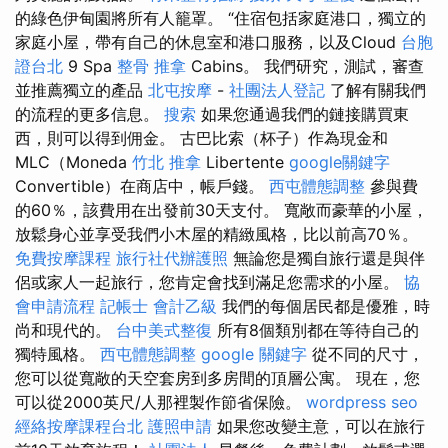
的綠色伊甸園將所有人籠罩。 “住宿包括家庭港口，獨立的
家庭小屋，帶有自己的休息室和港口服務，以及Cloud
台胞
證台北
9 Spa
整骨 推拿
Cabins。 我們研究，測試，審查
並推薦獨立的產品
北屯按摩
-
社團法人登記
了解有關我們
的流程的更多信息。
搜索
如果您通過我們的鏈接購買東
西，則可以得到佣金。 古巴比索（杯子）作為現金和
MLC（Moneda
竹北 推拿
Libertente
google關鍵字
Convertible）在商店中，帳戶錢。
西屯體態調整
參與費
的60％，該費用在出發前30天支付。 寬敞而豪華的小屋，
放鬆身心並享受我們小木屋的精緻風格，比以前高70％。
免費按摩課程
旅行社代辦護照
無論您是獨自旅行還是與伴
侶或家人一起旅行，您肯定會找到滿足您需求的小屋。
協
會申請流程
記帳士 會計乙級
我們的每個居民都是優雅，時
尚和現代的。
台中美式整復
所有8個類別都在等待自己的
獨特風格。
西屯體態調整
google 關鍵字
從不同的尺寸，
您可以從寬敞的天空套房到多房間的頂層公寓。 現在，您
可以從2000英尺/人那裡製作節省保險。
wordpress seo
經絡按摩課程台北
護照申請
如果您改變主意，可以在旅行