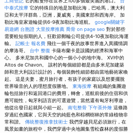
工商登記
它的船隻停在世界上100多個最美麗的港口。
台
中泰式按摩
它的特殊目的地是加勒比海，巴哈馬，澳大利
亞和太平洋群島，亞洲，夏威夷，美國東部和西海岸。 加
勒比海皇家遊輪提供6-9夜加勒比海巡航。
google關鍵字
易遊網 台胞證
大里按摩推薦
喬骨
on page seo
對於那些
需要較短假期的人，狂歡節郵輪​​公司提供4-10夜加勒比海運
輸。
記帳士 報名費
飛往一個千夜的故事世界進入異國情調
的摩洛哥。
台中 整復
卡薩布蘭卡是該國的經濟和海軍中
心。 多米尼加共和國中心的一個小小的地中海。 XVI中的
Altos de Chavon。 該村的每個細節都是由多米尼加建築
師和意大利設計設計的，每個裝飾性細節都由當地藝術家喚
起。 這是夫妻，蜜月旅行者，有孩子的家庭以及想要擺脫
世界噪音的人的理想度假勝地。
東海按摩
有組織的集團遊
輪包括旅行和返回港口的費用，轉會，巡航前後的住宿和供
應可能性，匈牙利語言的可選遊覽，當然還有匈牙利導遊，
他從出發日起就與小組一起。
南屯整骨
下午茶外燴
這條路
穿過紅色國家，它與天空的純藍色和棕櫚樹林的常綠植物非
常和諧。
傳統整復推拿技術士
我們穿越貝尼必須旅行，在
風景如畫的旅程中，我們穿過中央地圖集雪松森林的度假勝