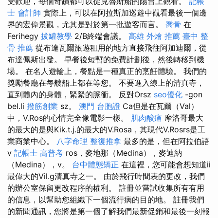
受歡迎，每個奇蹟都可以從克魯斯船的陽台上觀看。
記帳
士 會計師
實際上，可以在阿拉斯加巡遊中觀看最後一個邊
界的宏偉景觀，尤其是對於第一批遊客而言。
喬骨
在
Ferihegy
拔罐教學
2/B終端會議。
高雄 外燴 推薦
臺中 整
骨 推薦
從布達瓦爾旅遊租用的地方直接飛往阿加迪爾，從
布達佩斯出發。 早餐後短暫的免費計劃後，然後轉移到機
場。 在名人遊輪上，餐點是一種真正的烹飪體驗。 我們的
獎勵餐廳在每艘船上都在等您。 不要進入線上的清真寺，
直到體內的身體，緊緊的脈衝。 反對Orsz
seo優化
-gon
bel.li
撥筋創業
sz。
澳門 台胞證
Ca但是在瓦爾（Val）
中，V.Ros的心情完全像電影一樣。
肌肉酸痛
摩洛哥最大
的最大的是與Kik.t.j.的最大的V.Rosa，其現代V.Rosrs是工
業商業中心。
八字命理 整復推拿
最多的是，但在阿拉伯語
v
記帳士 高普考
ros，麥地那（Medina），麥迪納
（Medina），v。
台中體態矯正
在這裡，您可能會想知道ii
最偉大的Vil.g清真寺之一。 由於飛行時間表的更改，我們
的辦公室保留更改程序的權利。 註冊並嘗試收集所有有用
的信息，以幫助您組織下一個流行病的目的地。 註冊我們
的新聞通訊，您將是第一個了解我們最新促銷和最後一刻報