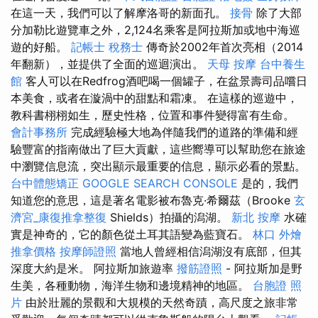
在這一天，我們可以了解摩洛哥的新面孔。
接骨
除了大部
分加勒比遊覽車之外，2,124名乘客是阿拉斯加或地中海巡
遊的好船。
記帳士 稅務士
傳奇於2002年首次亮相（2014
年翻新），並提供了全面的巡迴演出。
天母 按摩
台中養生
館
客人可以在Redfrog酒吧喝一個罐子，在盆景壽司品嚐日
本美食，或者在漩渦中的甜點和霜凍。 在這樣的巡遊中，
教科書栩栩如生，歷史性格，位置和事件變得富有生命。
會計事務所
完成經驗極大地為伴隨我們的道路的準備和經
驗豐富的指南做出了巨大貢獻，這些嚮導可以幫助您在旅途
中瀏覽信息流，突出顯示最重要的信息，顯示必看的景點。
台中體態矯正
GOOGLE SEARCH CONSOLE
是的，我們
知道您的意思，這是著名電影被布魯克·希爾茲（Brooke
玄
濟宮_康復推拿整復
Shields）拍攝的潟湖。
新北 按摩
水確
實是神奇的，它的顏色從土耳其語變為藍寶石。
林口 外燴
推拿價格
按摩師證照
當地人曾經相信潟湖沒有底部，但其
深度大約是米。 阿拉斯加旅遊率
撥筋證照
- 阿拉斯加是野
生美，各種動物，海洋生物和邊境精神的地區。
台胞證 照
片
由於壯麗的景觀和大規模的天然奇蹟，高尺度之旅非常