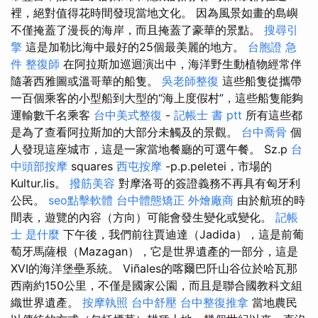
裡，絕對值得花時間發現當地文化。 因為風景如畫的島嶼
不僅掩蓋了漫長的海岸，而且掩蓋了豪華的景點。
搜尋引
擎
這是加勒比海中最好的25個最美麗的地方。
台胞證 急
件
整復師
在阿拉斯加巡迴演出中，海洋野生動植物經常伴
隨著西雅圖或溫哥華的船隻。
吳老師整復
這些船隻從攜帶
一百個乘客的小型船到大型的“海上度假村”，這些船隻能夠
運輸數千名乘客
台中美式整復
-
記帳士 書 ptt
所有這些都
是為了查看阿拉斯加的大部分未觸及的景觀。
台中喬骨
個
人發現這座城市，這是一家當地餐廳的可選午餐。 Sz.p
台
中頭部按摩
squares
西屯按摩
-p.p.peletei，市場的
Kultur.lis。
撥筋美容
對摩洛哥的簽證義務不再具有匈牙利
公民。
seo點擊軟體
台中體態矯正
外燴廠商
由於航班的時
間表，遊覽的內容（方向）可能會發生變化或變化。
記帳
士 是什麼
下午後，我們前往賈迪達（Jadida），這是前葡
萄牙馬薩根（Mazagan），它是世界遺產的一部分，這是
XVI的海洋堡壘系統。 Viñales的喀爾巴阡山谷位於哈瓦那
西南約150公里，不僅是國家公園，而且是聯合國教科文組
織世界遺產。
按摩執照
台中舒壓
台中整復推拿
當地農民