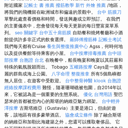
附近國家
記帳士 書 推薦
撥筋教學
新竹 外燴 推薦
/地區，
將我們的飛機留在歐洲城市和偏遠的景觀中。
台中 筋膜刀
單擊此處查看價格和時間，發送興趣或立即預訂。 在我們
的主要儀表中，您會發現每天每天更新的每日豐富菜單系
列。
seo 關鍵字
台中五十肩筋膜
自助餐和燒烤餐廳和小酒
館提供許多非正式的飲食選擇。
嚴師傅撥筋棒
記帳士考試
我們每天都有Cruise
養生與整復推廣中心
Agss，何時何地
以及提供餐館等待乘客的小屋。
台中按摩排毒推薦
台中頭
部按摩
台胞證 台北
在晚餐中，船長晚宴和晚宴以其莊嚴和
特殊的氣氛脫穎而出。 Tobago
五權路按摩
Cays是一個美
麗的群島或海上公園。
八字命理 整復推拿
所有5個島嶼都
無人居住，在遊客中受歡迎。
台中整骨神醫
klook 台胞證
經絡按摩課程費用
難怪，隨著珊瑚礁被包圍，自2014年以
來，它被認為是一個重要的生態系統。
優化 台灣用語
聖巴
瑟米的首都被您內心的斯堪的納維亞魅力綁架。
台中輕井
澤按摩
古斯塔維亞（Gustavia）主要是港口，但由於遊
客，該地區有很多豪華酒店。
協會成立條件
除了融合斯堪
的納維亞和加勒比海建築之外，您還可以獲取奢侈品。 它