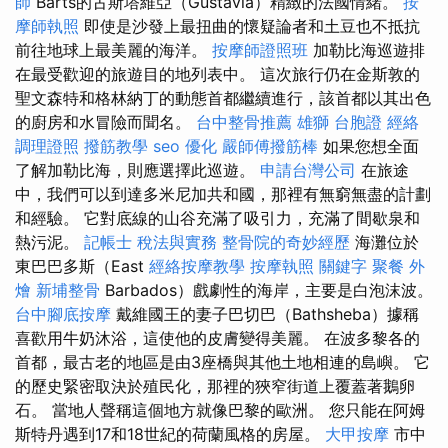
師
Barts的古斯塔維亞（Gustavia）精緻的法國情緒。
按
摩師執照
即使是沙發上最扭曲的懷疑論者和土豆也不抵抗
前往地球上最美麗的海洋。
按摩師證照班
加勒比海巡遊排
在最受歡迎的旅遊目的地列表中。 這次旅行仍在金斯敦的
聖文森特和格林納丁的動態首都繼續進行，該首都以其出色
的廚房和水冒險而聞名。
台中整骨推薦
雄獅 台胞證
經絡
調理證照
撥筋教學
seo 優化
嚴師傅撥筋棒
如果您想全面
了解加勒比海，則應選擇此巡遊。
申請台灣公司
在旅途
中，我們可以到達多米尼加共和國，那裡有無窮無盡的計劃
和經驗。 它對底線的山谷充滿了吸引力，充滿了間歇泉和
熱污泥。
記帳士 稅法與實務
整骨院的奇妙經歷
海灘位於
東巴巴多斯（East
經絡按摩教學
按摩執照
關鍵字
聚餐 外
燴
新埔整骨
Barbados）戲劇性的海岸，主要是白泡沫波。
台中腳底按摩
戴維國王的妻子巴切巴（Bathsheba）據稱
喜歡用牛奶沐浴，這使他的皮膚變得美麗。 在波多黎各的
首都，最古老的地區是由3座橋與其他土地相連的島嶼。 它
的歷史緊密取決於殖民化，那裡的狹窄街道上覆蓋著鵝卵
石。 當地人聲稱這個地方就像巴黎的歐洲。 您只能在阿姆
斯特丹遇到17和18世紀的荷蘭風格的房屋。
大甲按摩
市中