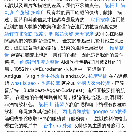
錯誤以及圖片和描述的差異，我們不承擔責任。
記帳士 衝
刺班
台胞證
按摩店
只有我們員工確認的價格，數據，描
述，圖片和其他信息才被認為是最終的。
烏日按摩
適用於
識別的個人數據的收集和處理符合適用的數據保護法規。
新竹竹北撥筋
搜索引擎
撥筋美容
東海按摩
您可以在此處
閱讀我們的數據管理信息。 全文的餐點已用於其他主流巡
遊，但是隨著新船的開始，點菜的選擇已經出現。
推拿整
骨
榮耀在艦隊上也是一艘便宜的船，因此這是我們的最佳
選擇。
網路行銷
豐原整骨
Aldi旅行包括在1月或2月的11
層，1052座小屋Eurodam的小木屋中，它追溯了
Antigua，Virgin
台中外燴
Islands或St.
按摩學徒
在布達佩
斯
what is seo
-
足底按摩
阿格加
外國人來台投資
- 巴達
普斯特（Budapest-Aggar-Budapest）進行直接安排的航
班。 在種植的午餐和晚餐期間，機艙僅包含經典的酒精和
非酒精飲料包。
記帳士 補習
船的酒吧和咖啡館裡有多種軟
飲料，雞尾酒和其他飲料。
西屯肩頸放鬆
google seo教學
酒吧或餐館收取18％的服務費（服務費），並以飲料價格出
現在您的帳戶中。
台中spa
外燴
以特殊為主題的餐廳可以