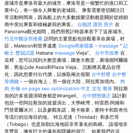
座城市是摩洛哥最大的城市，摩洛哥是一個繁忙的港口和工
業中心，有一個令人興奮的老城區。 乘客需要密切關注日
常活動時間表，因為船上的大多數娛樂活動都是關於從經銷
商中突出乘客和積極參與的乘客。
台胞證 護照 照片
在
Panorama觀光期間，我們用舊計時器車吞下了這座城市。
竹北中醫診所推薦
訪問的主要景點包括觀看革命廣場，村
莊，Malecon和世界遺產
Google商家檔案
-
massage
“
記
帳士 歷屆試題
Habana
massage
Vieja”。
台中市按摩
在
這裡，您可以找到大教堂廣場，國會大教堂，廣場德阿爾薩
斯，舊金山de Assis和Plaza Vieja。 沉船將其產品合理
化，因此您要付出代價，以換取兩次假期
台中舒壓
台中整
骨價錢
- 一個在海上，另一個在大陸，阿拉斯加境內。
烤
肉 外燴
on page seo
optimization 中文
北屯 整骨
阿拉斯
加的許多巡迴演唱會都是Wrangell。
台中體態矯正
該計劃
包括一些阿拉斯加的巡迴演出，大學峽灣，特雷西·阿姆和
門登霍爾冰川，以及參觀朱諾，斯卡格韋，塞特卡和凱奇坎
等流行的沿海目的地。 特立尼達（Trinidad）和多巴哥
（Tobago）也是加勒比海地區非常著名的島嶼。 該場地非
常豐富，擁有巨大的瀑布和隱藏的洞穴。 如果我們在這