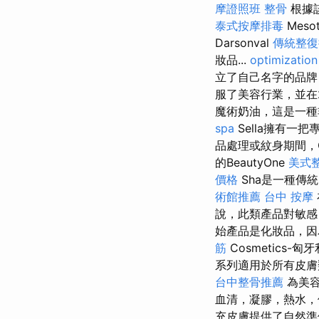
摩證照班
整骨
根據該
泰式按摩排毒
Mes
Darsonval
傳統整復
妝品...
optimizatio
立了自己名字的品
服了美容行業，並在2
魔術奶油，這是一種
spa
Sella擁有
品處理或紋身期間，G
的BeautyOne
美式
價格
Sha是一種傳
術館推薦
台中 按摩
說，此類產品對敏感，
始產品是化妝品，因為
筋
Cosmetics-
系列適用於所有皮
台中整骨推薦
為美容
血清，凝膠，熱水
充皮膚提供了自然