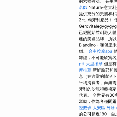
的六種療法。 在生
名師
Natura-
提供充分的美麗和
Zrt.-匈牙利產
Gerovitale
已經開始並刺激人
建的美國品牌，所
Blandino）和傑里
婚。
台中按摩spa
他
雜誌，不可能欣賞名
ptt
大里按摩
但是有
摩推薦
新鮮臉部和
息（在適當的情況下
平均消費者，而無
牙利的沙龍和藝術
代表。 全世界有3
幫助，作為各種問題
證照班
大安區 外燴
的公司超過180，