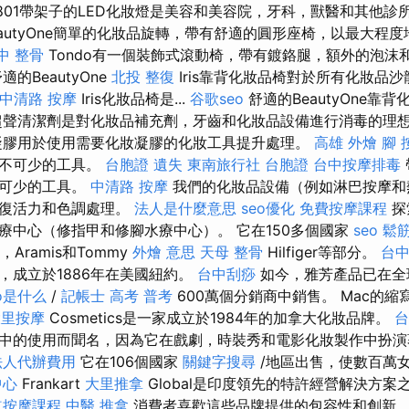
801帶架子的LED化妝燈是美容和美容院，牙科，獸醫和其他診
autyOne簡單的化妝品旋轉，帶有舒適的圓形座椅，以最大程
中 整骨
Tondo有一個裝飾式滾動椅，帶有鍍鉻腿，額外的泡沫
適的BeautyOne
北投 整復
Iris靠背化妝品椅對於所有化妝品
 中清路 按摩
Iris化妝品椅是...
谷歌seo
舒適的BeautyOne靠
超聲清潔劑是對化妝品補充劑，牙齒和化妝品設備進行消毒的理
凝膠用於使用需要化妝凝膠的化妝工具提升處理。
高雄 外燴
腳 
必不可少的工具。
台胞證 遺失
東南旅行社 台胞證
台中按摩排毒
不可少的工具。
中清路 按摩
我們的化妝品設備（例如淋巴按摩和
恢復活力和色調處理。
法人是什麼意思
seo優化
免費按摩課程
探
療中心（修指甲和修腳水療中心）。 它在150多個國家
seo
鬆
ue，Aramis和Tommy
外燴 意思
天母 整骨
Hilfiger等部分。
台
，成立於1886年在美國紐約。
台中刮痧
如今，雅芳產品已在全
eo是什么
/
記帳士 高考 普考
600萬個分銷商中銷售。 Mac的縮寫
大里按摩
Cosmetics是一家成立於1984年的加拿大化妝品牌。
台
中的使用而聞名，因為它在戲劇，時裝秀和電影化妝製作中扮演
法人代辦費用
它在106個國家
關鍵字搜尋
/地區出售，使數百萬
中心
Frankart
大里推拿
Global是印度領先的特許經營解決方
道按摩課程
中醫 推拿
消費者喜歡這些品牌提供的包容性和創新