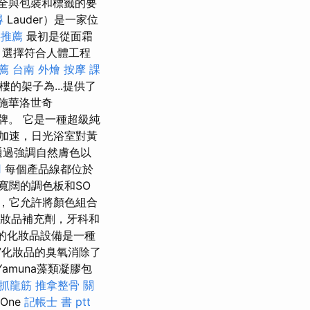
全與包裝和標籤的要
尋
Lauder）是一家位
毒推薦
最初是從面霜
 選擇符合人體工程
薦
台南 外燴
按摩 課
樓的架子為...提供了
施華洛世奇
品牌。 它是一種超級純
加速，日光浴室對黃
通過強調自然膚色以
用
每個產品線都位於
寬闊的調色板和SO
m”，它允許將顏色組合
化妝品補充劑，牙科和
碎的化妝品設備是一種
7化妝品的臭氧消除了
Yamuna藻類凝膠包
 抓龍筋
推拿整骨
關
One
記帳士 書 ptt