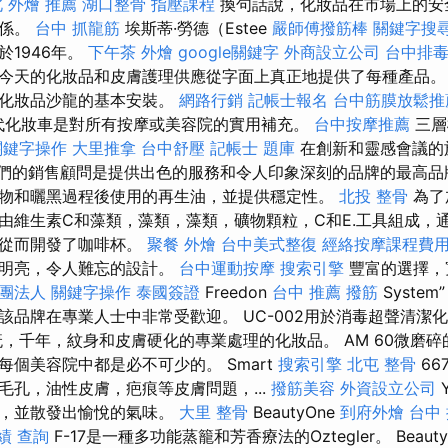
 外燴 推薦
湖口整骨
指壓課程
換句話說，化妝品在市場上的安
關係。
台中 抓龍筋
埃斯蒂·勞德（Estee
嚴師傅撥筋棒
關鍵字搜
於1946年。
下午茶 外燴
google關鍵字
外商設立公司
台中排
今天的化妝品和皮膚護理供應從字面上真正地提供了每種產品。
有化妝品沙龍的基本安裝。
網路行銷
記帳士報名
台中筋膜放鬆推
現代化妝車是對所有按摩或美容院的實用補充。
台中按摩推薦
三層
關鍵字操作
大里推拿
台中舒壓
記帳士 題庫
在創新和靈感會議的
），我們的銷售顧問是提供出色的服務和令人印象深刻的品牌的最高
物和曬黑過程後使用的再生油，並提供穩定性。
北投 整骨
為了
由維生素C和藻類，藻類，藻類，礦物顆粒，C和E.工具組成，
，從而開發了咖啡杯。
聚餐 外燴
台中美式整復
經絡按摩課程費
有明亮，令人難忘的設計。
台中運動按摩
搜索引擎
豐富的選擇，
社團法人
關鍵字操作
泰國簽證
Freedon
台中 推薦 撥筋
Syste
該品牌在專業人士中非常受歡迎。 UC-002用於消毒超聲清潔
疣，千年，紋身和皮膚硬化的專業處理的化妝品。 AM 60微磨
每個美容院中都是必不可少的。 Smart
搜索引擎
北屯 整骨
66
毛孔，油性皮膚，疤痕等皮膚問題，...
撥筋美容
外資設立公司
滑，並散發出愉悅的氣味。
大里 整骨
BeautyOne
到府外燴
台中
績 查詢
F-17是一種多功能蒸籠和芳香療法的Oztegler。 Beauty