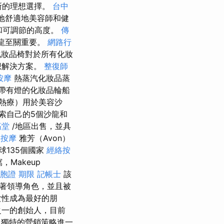
所的理想選擇。
台中
度地舒適地美容師和健
和可調節的高度。
傳
沙龍至關重要。
網路行
背化妝品椅對於所有化妝
想解決方案。
整復師
按摩
熱蒸汽化妝品蒸
帶有燈的化妝品輪船
熱療）用於美容沙
索自己的5個沙龍和
筋堂
/地區出售，並具
中按摩
雅芳（Avon）
球135個國家
經絡按
，Makeup
胞證 期限
記帳士
該
著領導角色，並且被
女性成為最好的朋
案之一的創始人，目前
，獨特的營銷策略進一