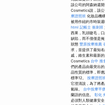
該公司的阿森納還開
Cosmetics說
摩證照班
化妝品機構
被用作紐約市時裝週
html
記帳士 衝刺班
西果，乳頭睫毛，口
缺陷，而不僅僅是
狀態
豐原按摩推薦
求，並提供了最知
戚，維生素和最新
Cosmetics
台中 推
們的產品由最突出的
品性質的標準，即應
標準12。
按摩證照
它澄清說，為了將產
氣味。
台中按摩平
蘭語的信息。
彰化 
必須對人類健康安全