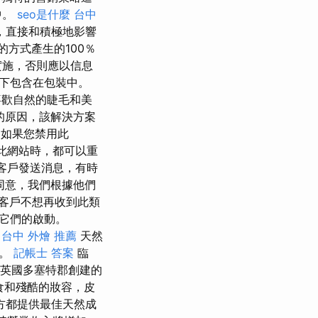
中。
seo是什麼
台中
品，直接和積極地影響
方式產生的100％
實施，否則應以信息
下包含在包裝中。
歡自然的睫毛和美
的原因，該解決方案
 如果您禁用此
此網站時，都可以重
客戶發送消息，有時
同意，我們根據他們
客戶不想再收到此類
它們的啟動。
台中 外燴 推薦
天然
要。
記帳士 答案
臨
年在英國多塞特郡創建的
食和殘酷的妝容，皮
方都提供最佳天然成