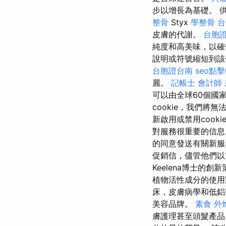
步以增長為基礎。 
整骨
Styx
學整骨
台
皮膚的代謝。
台胞證
純度和高美味，以確
說明或符號縮短到該
台胞證台南
seo點
麗。
記帳士 會計師
可以由全球60個國
cookie，我們將
新啟用或禁用cooki
對服務很重要的信
的同意發送有關新
促銷信，儘管他們以
Keelena博士的
植物活性成分的使用
床，皮膚病學和低鋁
美容品牌。
素食 外
膚護理甚至頭髮產