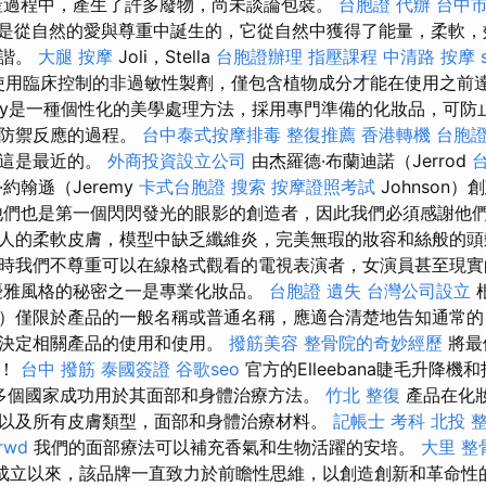
產過程中，產生了許多廢物，尚未談論包裝。
台胞證 代辦
台中
意大利是從自然的愛與尊重中誕生的，它從自然中獲得了能量，柔軟
和諧。
大腿 按摩
Joli，Stella
台胞證辦理
指壓課程
中清路 按摩
品！ 使用臨床控制的非過敏性製劑，僅包含植物成分才能在使用之前
gygygygy是一種個性化的美學處理方法，採用專門準備的化妝品，
體防禦反應的過程。
台中泰式按摩排毒
整復推薦
香港轉機 台胞
以這是最近的。
外商投資設立公司
由杰羅德·布蘭迪諾（Jerrod
米·約翰遜（Jeremy
卡式台胞證
搜索
按摩證照考試
Johnson
們也是第一個閃閃發光的眼影的創造者，因此我們必須感謝他們
人的柔軟皮膚，模型中缺乏纖維炎，完美無瑕的妝容和絲般的
時我們不尊重可以在線格式觀看的電視表演者，女演員甚至現
優雅風格的秘密之一是專業化妝品。
台胞證 遺失
台灣公司設立
）僅限於產品的一般名稱或普通名稱，應適合清楚地告知通常的
需決定相關產品的使用和使用。
撥筋美容
整骨院的奇妙經歷
將最
家！
台中 撥筋
泰國簽證
谷歌seo
官方的Elleebana睫毛升降
0多個國家成功用於其面部和身體治療方法。
竹北 整復
產品在化
以及所有皮膚類型，面部和身體治療材料。
記帳士 考科
北投 
rwd
我們的面部療法可以補充香氣和生物活躍的安培。
大里 整
自成立以來，該品牌一直致力於前瞻性思維，以創造創新和革命性