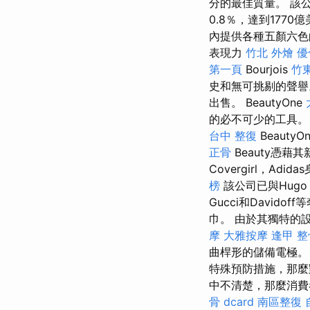
分的最佳質量。 該公
0.8％，達到1770
內提供各種五顏六
表現力
竹北 外燴
優
第一頁
Bourjois
竹
史和無可挑剔的聲
出售。 BeautyOne
的必不可少的工具
台中 整復
BeautyO
正骨
Beauty憑
Covergirl，Adi
榜
該公司已與Hug
Gucci和David
巾。 由於其獨特的設計，
摩
大雅按摩
逢甲 整
曲桿形的儲備電極。
特殊預防措施，那麼
中不清楚，那麼消費
骨 dcard
南區整復