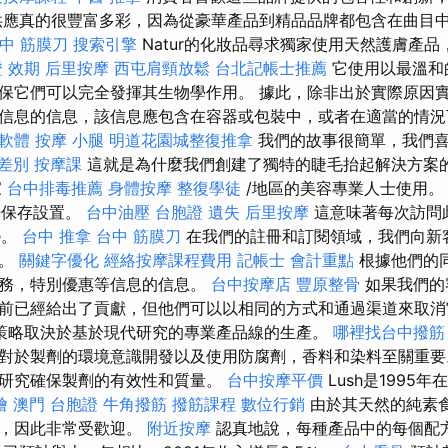
供應真的很豐富多彩，因為從豪華產品到精品品牌都包含在曲目
中 筋膜刀
搜索引擎
Natur的化妝品尋求獨家使用天然護膚產
 效期
后里按摩
西屯肩頸放鬆
台北記帳士推薦
它使用以最溫和的
保它們可以完全發揮其生物學作用。 據此，除非出於實際原因
信息的信息，該信息應包含在容器或包裝中，或者在適當的情況
擊軟體
按摩 小腿
明道花園城整復推拿
我們的故事很簡單，我們喜
 差別
按摩課
這就是為什麼我們創建了獨特的睫毛抬起解決方案
家
台中排毒推薦
身體按摩
整復學徒
/地區的美容專業人士使用。
無法保存設置。
台中油壓
台胞證 遺失
后里按摩
這意味著每次訪問
e。
台中 推拿
台中 筋膜刀
在我們的註冊和訂閱領域，我們向新
息。
關鍵字優化
經絡按摩課程費用
記帳士 會計重點
根據他們的
服務，特別優惠等信息的信息。
台中按摩店
豐原整骨
如果我們的
前已經給出了貢獻，但他們可以以相同的方式和通過渠道來取消
創新策略取決於基於現代研究的專業產品線的生產。
哪裡找台中撥筋
對於製劑的環境意識開發以及使用防腐劑，香料和染料至關重
研究確保製劑的有效性和質量。
台中按摩平價
Lush是1995
燴
澳門 台胞證
牛角撥筋
撥筋課程
數位行銷
由於其天然的純素
品，因此非常受歡迎。
附近按摩
認真地說，每種產品中的每個配