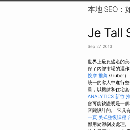
本地 SEO：
Je Tall
Sep 27, 2013
世界上最負盛名的美
保了內部市場的運
按摩 推薦
Gruber
統一的客人中進行
量，以機艙和住宅
ANALYTICS
新竹 
會可能被證明是一個相
容院設計的。 它具有兩個
一頁
美式整復課程
部用於濕剝皮處理