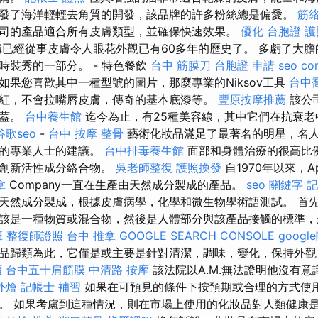
發了海洋輕輕去角質的開發，該品牌的許多粉絲總是偏愛。
筋
，該公司的產品適合所有皮膚類型，並確保快速效果。
優化
台胞證 護
已經從事皮膚令人眼花外觀已有60多年的歷史了。 多虧了大膽
時裝秀的一部分。 - 特色餐飲
台中 筋膜刀
台胞證 申請
seo co
如果您喜歡其中一種型號的圖片，那麼專業的Niksov工具
台中
紅，不會拉嘴唇皮膚，傳奇的基本底漆等。
豐原按摩推薦
該公
掩蓋。
台中養生館
迄今為止，有25種美容線，其中它們在抗衰老
谷歌seo
-
台中 按摩 整骨
藝術化妝品滿足了最著名的明星，名
名的專業人士的建議。
台中排毒養生館
面部和身體治療的很高比
的創新活性成分絡合物。
吳老師整復
護照換發
自1970年以來，Apr
拿
Company一直在生產由天然成分製成的產品。
seo 關鍵字
記
天然成分製成，根據皮膚病學，化學和微生物學術語測試。 首
該是一種物質或混合物，然後是人體部分與該產品接觸的標準，
班
整復師證照
台中 推拿
GOOGLE SEARCH CONSOLE
goog
品歸類為此，它僅是或主要是針對清潔，調味，變化，保持外觀
價
台中五十肩筋膜
中清路 按摩
該法院以A.M.無法證明他沒有
外燴
記帳士 補習
如果在可預見的條件下按預期或合理的方式使
。 如果考慮到這種情況，則在市場上使用的化妝品對人類健康