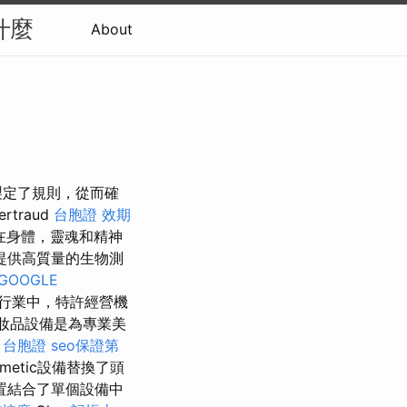
什麼
About
製定了規則，從而確
traud
台胞證 效期
在身體，靈魂和精神
提供高質量的生物測
GOOGLE
行業中，特許經營機
化妝品設備是為專業美
 台胞證
seo保證第
smetic設備替換了頭
置結合了單個設備中