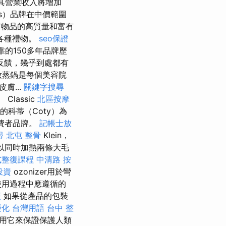
其營業收入將增加
is）品牌在中價範圍
物品的高質量和富有
各種禮物。
seo保證
靠的150多年品牌歷
反饋，幾乎到處都有
化妝蒸鍋是每個美容院
膚...
關鍵字搜尋
lassic
北區按摩
的科蒂（Coty）為
供消費者品牌。
記帳士放
尋
北屯 整骨
Klein，
您可以同時加熱兩條大毛
式整復課程
中清路 按
投資
ozonizer用於彎
使用過程中應遵循的
照
如果從產品的包裝
優化 台灣用語
台中 整
用它來保證保護人類