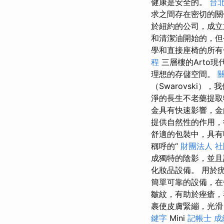
健康是安全的。
台北
求之間存在密切的
於紐約的公司，成立
和清潔油開始的，但
學和直接座椅的所
程
三層樓的Arto
理想的存儲空間。
（Swarovski
淨的長生不老藥提取
金具有快速影響，金
提供自然性的作用
舒適的包裝中，具
稱呼的“
財團法人 
成獨特的陰影，並且
化妝品設備。 用於
簡單可靠的設備，在
皺紋，有助於痤瘡，
裹使皮膚緊繃，光
鍵字
Mini
記帳士 成