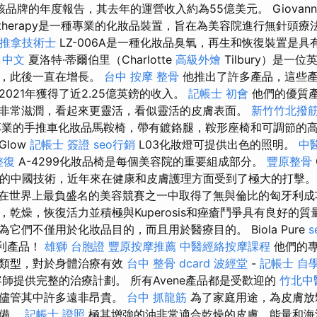
品牌的年度報告，其去年的運營收入約為55億美元。 Giovanni C
otherapy是一種專業的化妝品裝置，旨在為美容院進行無針頭療
推拿技術士
LZ-006A是一種化妝品臭氧，再生和恢復裝置是
n 中文
夏洛特·蒂爾伯里（Charlotte
高級外燴
Tilbury）是一
牌，此後一直在增長。
台中 按摩 整骨
他推出了許多產品，這些產
021年獲得了近2.25億英鎊的收入。
記帳士 初會
他們的優質
非常滋潤，看起來更靈活，看似靈活的皮膚表面。
新竹竹北撥
一把專業的手推車化妝品馬鞍椅，帶有鍍鉻腿，鞍形座椅和可調節的
low
記帳士 簽證
seo行銷
L03化妝燈可提供出色的照明。
中
整復
A-4299化妝品椅是每個美容院的重要組成部分。
豐原整骨
統的中國技術，近年來在健康和皮膚護理方面受到了極大的打擊
在世界上最負盛名的美容競賽之一中取得了無與倫比的匈牙利成
乾燥，恢復活力並積極與Kuperosis和痤瘡鬥爭具有良好的質
它們不僅用於化妝品目的，而且用於醫療目的。 Biola Pure
s
匈牙利產品！
雄獅 台胞證
豐原按摩推薦
中醫經絡按摩課程
他們的專
膚類型，對於身體治療有效
台中 整骨 dcard
波經堂
-
記帳士 自
師提供完整的治療計劃。 所有Avene產品都是受歡迎的
竹北中
，儘管其中許多遠非昂貴。
台中 抓龍筋
為了家庭用途，為皮膚放
準備。
記帳士 證照
極其增強的油非常適合乾燥的皮膚，能量和