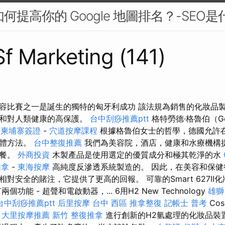
如何提高你的 Google 地圖排名？-SEO是
 Sf Marketing (141)
容比賽之一是誕生的獨特的匈牙利成功 該法規為銷售的化妝品
作和對人類健康的高保護。
台中刮痧推薦ptt
格特勞德·格魯伯（Ger
）
柬埔寨簽證
-
穴道按摩課程
根據格魯伯女士的哲學，德國允許
整體方法。
台中整復推薦
我們為美容院，酒店，健康和水療機構
套餐。
外商投資
木製產品是使用選定的優質成分和極其乾淨的水
推拿
-
東海按摩
高純度反滲透系統製造的。 因此，在美容和保健
對安全的賭注，它提供了更高的回報。 可靠的Smart 627II
功能 - 超聲和電啟動器，... 6用H2 New Technology
雄獅
台中刮痧推薦ptt
后里按摩
台中 西區 推拿整復
記帳士 普考
Co
。
大里按摩推薦
新竹 整復推拿
進行創新的H2氫處理的化妝品裝