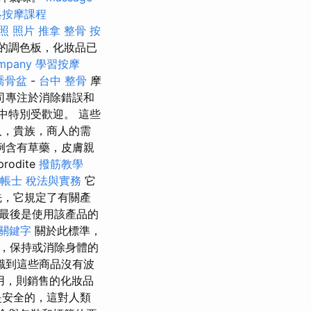
絡按摩課程
照 照片
推拿 整骨
按
的調色板，化妝品已
mpany
學習按摩
喬骨盆
-
台中 整骨
摩
司專注於消除錯誤和
中特別受歡迎。 這些
人，貴族，商人的需
例含有草藥，皮膚親
odite
撥筋教學
帳士 稅法與實務
它
先，它規定了有關產
最後是使用該產品的
le關鍵字
關於此標準，
，保持或消除身體的
意識到這些商品沒有波
用，則銷售的化妝品
是安全的，這對人類