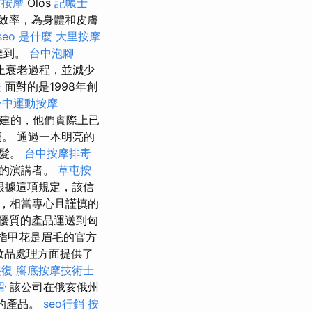
市按摩
Olos
記帳士
，效率，為身體和皮膚
seo 是什麼
大里按摩
達到。
台中泡腳
可防止衰老過程，並減少
證
面對的是1998年創
台中運動按摩
）創建的，他們實際上已
。 通過一本明亮的
頭髮。
台中按摩排毒
實的演講者。
草屯按
根據這項規定，該信
，相當專心且謹慎的
優質的產品運送到匈
機和指甲花是眉毛的官方
妝品處理方面提供了
整復
腳底按摩技術士
骨
該公司在俄亥俄州
的產品。
seo行銷
按