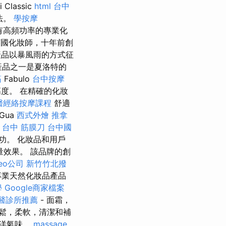
lassic
html
台中
法。
學按摩
具有高頻功率的專業化
位英國化妝師，十年前創
品以暴風雨的方式征
產品之一是夏洛特的
筋
Fabulo
台中按摩
高度。 在精確的化妝
醫經絡按摩課程
舒適
Gua
西式外燴
推拿
。
台中 筋膜刀
台中國
功。 化妝品和用戶
量效果。 該品牌的創
eo公司
新竹竹北撥
業天然化妝品產品
學
Google商家檔案
醫診所推薦
- 面霜，
鬆，柔軟，清潔和補
海洋氣味。
massage