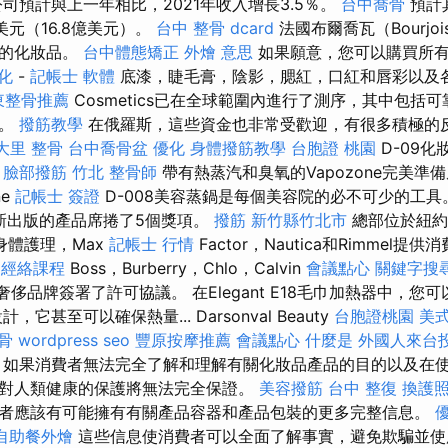
司預計與上一年相比，2021年收入增長3.5％。
台中喬骨
預計
億美元（16.8億美元）。
台中 整骨 dcard
法國布爾喬瓦（Bourjo
色的化妝品。
台中體態矯正
外燴 意思
如果願意，您可以購買所有
化
-
記帳士 軟體
底漆，睫毛膏，陰影，腮紅，口紅和唇彩以及
東整骨推薦
Cosmetics已在全球範圍內進行了測序，其中包括可
譽。
撥筋教學
在俄羅斯，這些資金也非常受歡迎，有很多積極的
大里 整骨
台中喬骨盆
優化
身體撥筋教學
台胞證 桃園
D-09
。
臉部撥筋 竹北
整骨師
帶有熱蒸汽和臭氧的Vapozone完美準備皮
ne
記帳士 簽證
D-008美容蒸鍋是每個美容院的必不可少的工具。 C
藉其新出版的產品席捲了5個獎項。
撥筋 新竹縣竹北市
總部位於紐約
das身體護理，Max
記帳士 行情
Factor，Nautica和Rimmel提
o
經絡課程
Boss，Burberry，Chlo，Calvin
會議點心
關鍵字搜
off等奢侈品牌簽署了許可協議。 在Elegant E18毛巾加熱器中，
它甚至可以確保熱量... Darsonval Beauty
台胞證桃園
美
骨
wordpress seo
豐原按摩推薦
會議點心
什麼是
外國人來台
 如果消費者無法完全了解和理解有關化妝品產品的目的以及在
對人類健康的保護將無法完全保證。
美容撥筋
台中 整復
換護
者應該有可能擁有有關產品容器和產品包裝的更多完整信息。
自助餐外燴
這些信息使消費者可以全面了解事實，避免欺騙並使