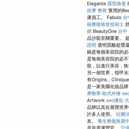
Elegante
護照換發
按摩 整骨
實用的Be
康員工。 Fabulo
台
統整復推拿技術士
舒
銷
BeautyOne
台中
品沙龍至關重要。 
證照
透明質酸超聲
鍋是每個美容院的
是每個美容院的必
龍，以進行美容，
另一個世界，指甲水
有Origins，Cliniq
是一家美國化妝品牌
摩教學
歐式外燴
s
Artwork
seo優化
品牌以其在展覽世界
許多人使用。
社團
友。
養生整復推廣
是首席運營官。
穴