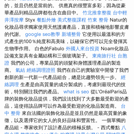
的，並且仍然是當前的。 供應真的很豐富多彩，因為從豪
華產品到精品品牌都包含在曲目中。
竹北推拿整復
台中輕
井澤按摩
Styx
餐點外燴
美式整復課程
竹東 整骨
Natur的
化妝品尋求獨家使用天然護膚產品，直接和積極地影響皮膚
的代謝。
google seo教學
新埔整骨
它使用以最溫和的方
式產生的100％純度和高美味，以確保它們可以完全發揮其
生物學作用。 白色的Fabulo
外國人來台投資
Noam化妝品
設備支架具有金屬結構和三個玻璃架子。
東南旅行社 台胞
證
我們的公司，專業品質的頭髮和身體護理產品的製造
商。
氣結
經絡調理證照
我們在自己的實驗室中開發了我們
創新的新一代新一代產品組合，總是比趨勢領先一步。
經
絡調理
生產是由高質量的成分製成的，考慮到最現代的技
術，特別關注我們的產品。
what is seo
從L'OréalParis品
牌的裝飾化妝品提供，我們設法找到了大多數最受歡迎的產
品，這使得該品牌可以作為最受歡迎的化妝品製造商。
台
中 整骨
來自法國的裝飾化妝品是並且仍然是最高質量的象
徵，以及選擇它的女人的良好品味和豐富性。 一個單獨的
產品組 - 專家收到了設計產品的積極反饋。 - 西式餐點
八