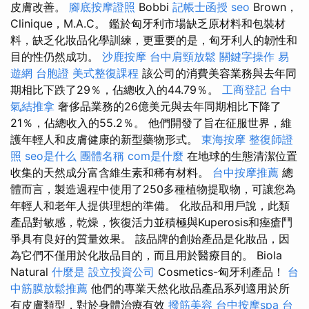
皮膚改善。
腳底按摩證照
Bobbi
記帳士函授
seo
Brown，
Clinique，M.A.C。 鑑於匈牙利市場缺乏原材料和包裝材
料，缺乏化妝品化學訓練，更重要的是，匈牙利人的韌性和
目的性仍然成功。
沙鹿按摩
台中肩頸放鬆
關鍵字操作
易
遊網 台胞證
美式整復課程
該公司的消費美容業務與去年同
期相比下跌了29％，佔總收入的44.79％。
工商登記
台中
氣結推拿
奢侈品業務的26億美元與去年同期相比下降了
21％，佔總收入的55.2％。 他們開發了旨在征服世界，維
護年輕人和皮膚健康的新型藥物形式。
東海按摩
整復師證
照
seo是什么
團體名稱
com是什麼
在地球的生態清潔位置
收集的天然成分富含維生素和稀有材料。
台中按摩推薦
總
體而言，製造過程中使用了250多種植物提取物，可讓您為
年輕人和老年人提供理想的準備。 化妝品和用戶說，此類
產品對敏感，乾燥，恢復活力並積極與Kuperosis和痤瘡鬥
爭具有良好的質量效果。 該品牌的創始產品是化妝品，因
為它們不僅用於化妝品目的，而且用於醫療目的。 Biola
Natural
什麼是
設立投資公司
Cosmetics-匈牙利產品！
台
中筋膜放鬆推薦
他們的專業天然化妝品產品系列適用於所
有皮膚類型，對於身體治療有效
撥筋美容
台中按摩spa
台