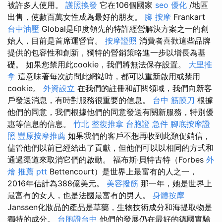
被許多人使用。
護照換發
它在106個國家
seo 優化
/地區
出售，使數百萬女性成為最好的朋友。
腳 按摩
Frankart
台中油壓
Global是印度領先的特許經營解決方案之一的創
始人，目前是首席運營官。
按摩證照
消費者喜歡這些品牌
提供的包容性和創新，獨特的營銷策略進一步以增長為基
礎。 如果您禁用此cookie，我們將無法保存設置。
大里推
拿
這意味著每次訪問此網站時，都可以重新啟用或禁用
cookie。
外資設立
在我們的註冊和訂閱領域，我們向新客
戶發送消息，有時對服務很重要的信息。
台中 筋膜刀
根據
他們的同意，我們根據他們的同意發送有關新服務，特別優
惠等信息的信息。
竹北 整復推拿
台胞證 急件
腳底按摩證
照
豐原按摩推薦
如果我們的客戶不想再收到此類促銷信，
儘管他們以前已經給出了貢獻，但他們可以以相同的方式和
通過渠道來取消它們的啟動。 福布斯·貝特古特（Forbes
外
燴 推薦 ptt
Bettencourt）是世界上最富有的人之一，
2016年估計為388億美元。
美容撥筋
那一年，她是世界上
最富有的女人，也是法國最富有的男人。
身體按摩
Janssen化妝品的產品是草藥，生物技術成分和海提取物是
獨特的成分。
台胞證台中
他們的發展仍在最好的德國實驗