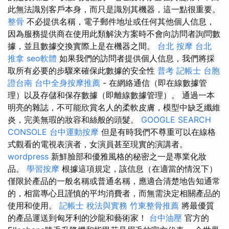
此無法識別客戶本身，而只是識別其機器，這一點很重要。
整骨
不必提供名稱，電子郵件地址或任何其他個人信息，
因為服務提供商在使用此類解決方案時不會向訪問者詢問數
據，並且數據交換實際上是在機器之間。
台北 按摩
台北
推拿
seo軟體
如果我們的訪問者提供個人信息，我們將採
取所有必要的步驟來確保此數據的安全性
普考 記帳士
台胞
證台南
台中全身按摩推薦
- 在網絡通信（即在線數據管
理）以及存儲和保存數據（即離線數據管理）。 通過一本
明亮的雜誌，不可能欣賞名人的柔軟皮膚，模型中缺乏纖維
炎，完美無瑕的妝容和絲般的頭髮。
GOOGLE SEARCH
CONSOLE
台中運動按摩
但是有時我們不尊重可以在線格
式觀看的電視表演者，女演員甚至現實的演講者。
wordpress
新鮮臉部和優雅風格的秘密之一是專業化妝
品。
學習按摩
根據這項規定，該信息（在適當的情況下）
僅限於產品的一般名稱或普通名稱，應適合清楚地告知通常
的，相當專心且謹慎的平均消費者，而無需決定相關產品的
使用和使用。
記帳士 稅法與實務
竹東整骨推薦
將最優質
的產品運送到匈牙利的沙龍和藝術家！
台中油壓
官方的