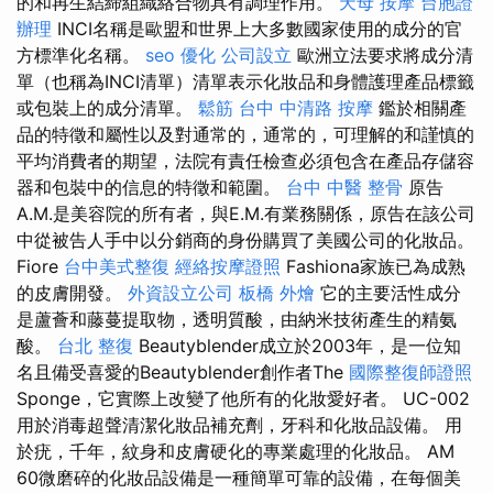
的和再生結締組織絡合物具有調理作用。
天母 按摩
台胞證
辦理
INCI名稱是歐盟和世界上大多數國家使用的成分的官
方標準化名稱。
seo 優化
公司設立
歐洲立法要求將成分清
單（也稱為INCI清單）清單表示化妝品和身體護理產品標籤
或包裝上的成分清單。
鬆筋
台中 中清路 按摩
鑑於相關產
品的特徵和屬性以及對通常的，通常的，可理解的和謹慎的
平均消費者的期望，法院有責任檢查必須包含在產品存儲容
器和包裝中的信息的特徵和範圍。
台中 中醫 整骨
原告
A.M.是美容院的所有者，與E.M.有業務關係，原告在該公司
中從被告人手中以分銷商的身份購買了美國公司的化妝品。
Fiore
台中美式整復
經絡按摩證照
Fashiona家族已為成熟
的皮膚開發。
外資設立公司
板橋 外燴
它的主要活性成分
是蘆薈和藤蔓提取物，透明質酸，由納米技術產生的精氨
酸。
台北 整復
Beautyblender成立於2003年，是一位知
名且備受喜愛的Beautyblender創作者The
國際整復師證照
Sponge，它實際上改變了他所有的化妝愛好者。 UC-002
用於消毒超聲清潔化妝品補充劑，牙科和化妝品設備。 用
於疣，千年，紋身和皮膚硬化的專業處理的化妝品。 AM
60微磨碎的化妝品設備是一種簡單可靠的設備，在每個美