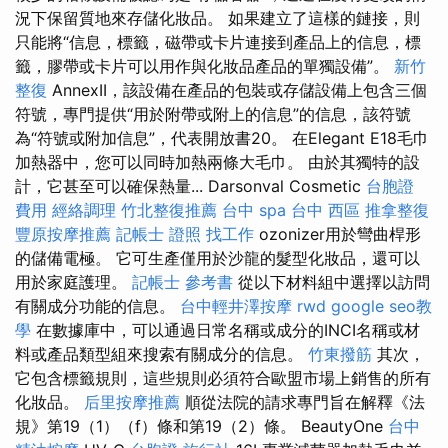
況下保留質地來存儲化妝品。 如果建立了這樣的鏈接，則
只能將“信息，標籤，磁帶或卡片連接到產品上的信息，標
籤，膠帶或卡片可以用作與化妝品產品的單獨設備”。
新竹
整復
AnnexII，該設備在產品的包裝或存儲設備上包含三個
符號，專門提供“用於附帶或附上的信息”的信息，該符號
為“符號或附加信息”，代表開放書20。 在Elegant E18毛巾
加熱器中，您可以同時加熱兩條大毛巾。 由於其獨特的設
計，它甚至可以確保熱量... Darsonval Cosmetic
台胞證
費用
經絡調理
竹北整復推薦
台中 spa
台中 西區 推拿整復
豐原按摩推薦
記帳士 證照 找工作
ozonizer用於彎曲桿形
的儲備電極。 它可生產僅用於沙龍的髮型化妝品，還可以
用於家庭護理。
記帳士 參考書
從以下材料組中選擇以訪問
有關成分功能的信息。
台中輕井澤按摩
rwd
google seo教
學
在數據庫中，可以通過日常名稱或成分的INCI名稱或材
料或產品類型組來搜索有關成分的信息。
竹東撥筋
其次，
它包含標籤規則，這些規則必須符合歐盟市場上銷售的所有
化妝品。
后里按摩推薦
順從法院的請求專門旨在解釋《法
規》第19（1）（f）條和第19（2）條。 BeautyOne
台中