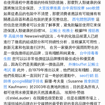
在使用過程中應遵循的特殊預防措施，那麼對人類健康的保
護將無法完全保證。
大里按摩推薦
台中肩頸按摩
seo軟體
如果從產品的包裝中不清楚，那麼消費者應該有可能擁有有
關產品容器和產品包裝的更多完整信息。
西屯體態調整
這
些信息使消費者可以全面了解事實，避免欺騙並使用它來保
證保護人類健康的目標14。
記帳士 稅務士
根據PR
撥筋教
學
高級外燴
Newswire的說法，今年的化妝品候選人已經
進行了徹底的組成部分和可持續性分析，並根據其可用性，
創新元素和包裝進行評判。 在另一家藥房中濕潤而野生的
是一個負擔得起的品牌，沒有殘酷和純素食。
台中排毒養
生館
您可以以非常低價從該品牌獲得最佳成分和優質產
品，因為它們是美國的第一價值品牌。
外燴buffet
記帳士
考試 書
此外，自1979年推出以來，他們就沒有殘酷，因此
他們長期以來一直回到了這一奇妙的運動中。
seo行銷
筋
師傅
google關鍵字排名
蘇珊·考夫曼（Susanne
推拿師證
照
Kaufmann）於2003年在奧地利推出，目的是為所有人
都可使用水療質量的天然護膚產品。 埃斯特·勞德
（EstéeLauder）在我國也很受歡迎，但是在國際市場上，
市場領域的品牌在社交媒體的最受歡迎的美容品牌中獲得了