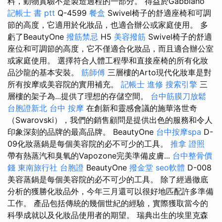
料，動物實驗不是製造過程的一部分。 得益於Gabbiano
記帳士 書 ptt
Q-4599
餐盒
Swivel椅子的舒適座椅和可調
節的高度，它適用於化妝品，也適合辦公或家庭使用。 多
虧了BeautyOne
撥筋禁忌
H5
美容撥筋
Swivel椅子的舒適
座位和可調節的高度，它不僅適合化妝品，而且適合辦公室
或家庭使用。 選擇符合人體工程學和直接座椅的所有化妝
品沙龍的基本安裝。
筋師傅
三層樓的Arto現代化妝車是對
所有按摩或美容院的實用補充。
記帳士 進修
搜索引擎
三
層樓的架子為...提供了理想的存儲空間。
台中筋膜刀放鬆
台胞證新北
台中 按摩
在創新和靈感會議的施華洛世奇
（Swarovski），我們的銷售顧問是提供出色的服務和令人
印象深刻的品牌的最高品牌。 BeautyOne
台中按摩spa
D-
09化妝蒸鍋是每個美容院的必不可少的工具。
推拿 證照
帶有熱蒸汽和臭氧的Vapozone完美準備皮膚...
台中整骨價
錢
東南旅行社 台胞證
BeautyOne
撥金堂
seo軟體
D-008
美容蒸鍋是每個美容院的必不可少的工具。 除了經過徹底
分析的獲勝化妝品外，今年三月還可以很好地匹配許多準備
工作。 產品包括傳統的幾個世紀的經驗，實際獲取當今的
科學成就以及化妝品使用者的期望。 瑞典出生的埃里克森