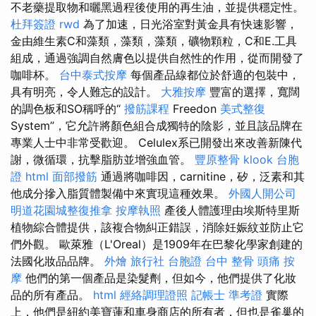
不老藥提取物和曬黑過程後使用的再生油，並提供穩定性。
杜拜簽證
rwd
為了加速，日光浴室對黃金具有快速影響，
金由維生素C和藻類，藻類，藻類，礦物顆粒，C和E.工具
組成，通過強調自然膚色以提供自然性的作用，從而開發了
咖啡杯。
台中泰式按摩
每個產品線都位於舒適的包裝中，
具有明亮，令人難忘的設計。
大雅按摩
豐富的選擇，寬闊
的調色板和SO稱呼的“
撥筋課程
Freedon
美式整復
System”，它允許將顏色組合成獨特的陰影，並且該品牌在
專業人士中非常受歡迎。 Celulex系已開發出來改善新陳代
謝，微循環，抗擊脂肪並增強血管。
豐原整骨
klook 台胞
證
html
面部撥筋
通過將咖啡因，​​carnitine，矽，泛素和其
他成分摻入脂質體製備中來實現這種效果。
外國人開公司
明道花園城整復推拿
按摩執照
產後人體護理由埃斯特里斯
植物綜合體提供，該複合物糾正錯誤，消除妊娠紋並防止它
們外觀。 歐萊雅（L'Oreal）是1909年在巴黎化學家創建的
法國化妝品品牌。
外燴
旅行社 台胞證
台中 整骨
頭痛 按
摩
他們的第一個產品是染髮劑，但如今，他們提供了化妝
品的所有產品。
html
經絡調理證照
記帳士 準考證
實際
上，他們是紐約美寶蓮和車身商店的所有者，但也是雀巢的