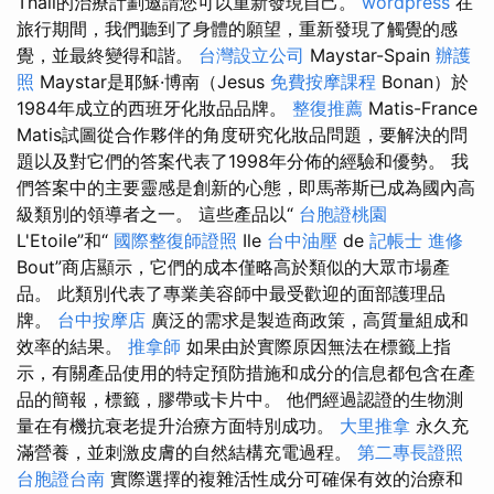
Thali的治療計劃邀請您可以重新發現自己。
wordpress
在
旅行期間，我們聽到了身體的願望，重新發現了觸覺的感
覺，並最終變得和諧。
台灣設立公司
Maystar-Spain
辦護
照
Maystar是耶穌·博南（Jesus
免費按摩課程
Bonan）於
1984年成立的西班牙化妝品品牌。
整復推薦
Matis-France
Matis試圖從合作夥伴的角度研究化妝品問題，要解決的問
題以及對它們的答案代表了1998年分佈的經驗和優勢。 我
們答案中的主要靈感是創新的心態，即馬蒂斯已成為國內高
級類別的領導者之一。 這些產品以“
台胞證桃園
L'Etoile”和“
國際整復師證照
Ile
台中油壓
de
記帳士 進修
Bout”商店顯示，它們的成本僅略高於類似的大眾市場產
品。 此類別代表了專業美容師中最受歡迎的面部護理品
牌。
台中按摩店
廣泛的需求是製造商政策，高質量組成和
效率的結果。
推拿師
如果由於實際原因無法在標籤上指
示，有關產品使用的特定預防措施和成分的信息都包含在產
品的簡報，標籤，膠帶或卡片中。 他們經過認證的生物測
量在有機抗衰老提升治療方面特別成功。
大里推拿
永久充
滿營養，並刺激皮膚的自然結構充電過程。
第二專長證照
台胞證台南
實際選擇的複雜活性成分可確保有效的治療和