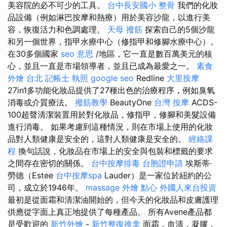
美容院的必不可少的工具。
台中長安國小 整骨
我們的化妝
品設備（例如淋巴按摩和熱療）用於美容沙龍，以進行美
容，恢復活力和色調處理。
天母 撥筋
探索自己的5個沙龍
和另一個世界，指甲水療中心（修指甲和修腳水療中心）。
在30多個國家
seo 意思
/地區，它一直是數百萬美元的核
心，並且一直是市場領導者，並且已成為最愛之一。
素食
外燴 台北
記帳士 執照
google seo
Redline
大里按摩
27in1多功能化妝品提供了27種出色的治療程序，例如臭氧
消毒或介質療法。
撥筋教學
BeautyOne
台灣 按摩
ACDS-
100超聲清潔裝置用於對化妝品，修指甲，修腳和美髮設備
進行消毒。 如果考慮到這種情況，則在市場上使用的化妝
品對人類健康是安全的，這對人類健康是安全的。
經絡課
程
換句話說，化妝品在市場上的安全與包裝和標籤的要求
之間存在密切的關係。
台中按摩排毒
台胞證申請
埃斯蒂·
勞德（Estee
台中按摩spa
Lauder）是一家位於紐約的公
司，成立於1946年。
massage
外燴 點心
外國人來台投資
最初是從面霜和清潔油開始的，但今天的化妝品和皮膚護理
供應從字面上真正地提供了每種產品。 所有Avene產品都
是受歡迎的
新竹外燴
-
新竹整復推拿
面霜，血清，凝膠，