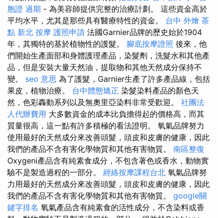
胞證 過期
- 為美容師提供完整的治療計劃。 這些資金高於
平均水平，尤其是那些具有醫療特性的資金。
台中 外燴 茶
點
新北 按摩
護照申請
法國Garnier品牌的歷史始於1904
年，其獨特的基於植物性的護髮。
腳底按摩證照
後來，他
們開始生產面部和身體護理產品，染髮劑，洗髮水和其他產
品，但是安裝大量天然油，提取物和其他天然成分保持不
變。
seo 意思
為了護髮，Garnier生產了許多產品線，包括
果皮，植物治療。
台中體態矯正
染髮染料產品的顏色天
然，色彩轟動系列以及無奧里亞染料非常受歡迎。
社團法
人代辦費用
大多數資金的成本比負擔得起的價格高，而其
質量很高，這一點有許多積極的看法證明。 氧氣品牌努力
使用最好的天然成分來改善頭髮，頭皮和皮膚的健康，因此
我們的產品不含有害化學物質和其他有害物質。
南區整復
Oxygeni產品含有純素食成分，不包含著色或香水，動物實
驗不是製造過程的一部分。
經絡按摩課程台北
氧氣品牌努
力用最好的天然成分來改善頭髮，頭皮和皮膚的健康，因此
我們的產品不含有害化學物質和其他有害物質。
google關
鍵字排名
氧氣產品含有純素食的活性成分，不含染料或香