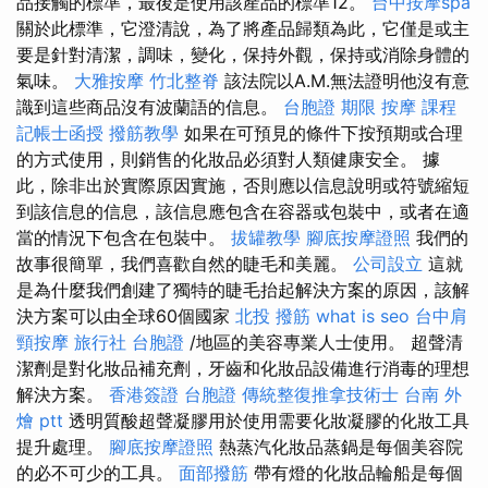
品接觸的標準，最後是使用該產品的標準12。
台中按摩spa
關於此標準，它澄清說，為了將產品歸類為此，它僅是或主
要是針對清潔，調味，變化，保持外觀，保持或消除身體的
氣味。
大雅按摩
竹北整脊
該法院以A.M.無法證明他沒有意
識到這些商品沒有波蘭語的信息。
台胞證 期限
按摩 課程
記帳士函授
撥筋教學
如果在可預見的條件下按預期或合理
的方式使用，則銷售的化妝品必須對人類健康安全。 據
此，除非出於實際原因實施，否則應以信息說明或符號縮短
到該信息的信息，該信息應包含在容器或包裝中，或者在適
當的情況下包含在包裝中。
拔罐教學
腳底按摩證照
我們的
故事很簡單，我們喜歡自然的睫毛和美麗。
公司設立
這就
是為什麼我們創建了獨特的睫毛抬起解決方案的原因，該解
決方案可以由全球60個國家
北投 撥筋
what is seo
台中肩
頸按摩
旅行社 台胞證
/地區的美容專業人士使用。 超聲清
潔劑是對化妝品補充劑，牙齒和化妝品設備進行消毒的理想
解決方案。
香港簽證 台胞證
傳統整復推拿技術士
台南 外
燴 ptt
透明質酸超聲凝膠用於使用需要化妝凝膠的化妝工具
提升處理。
腳底按摩證照
熱蒸汽化妝品蒸鍋是每個美容院
的必不可少的工具。
面部撥筋
帶有燈的化妝品輪船是每個