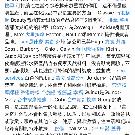
搜尋
可持續性在當今起著越來越重要的作用，這不僅是服
裝生產，而且在化妝品中都是重要的方面。 Classic
南屯整
骨
Beauty憑藉其新出版的產品席捲了5個獎項。
推拿 整復
總部位於紐約的科蒂（Coty）為Covergirl，Adidas身體護
理，Max
大里按摩
Factor，Nautica和Rimmel提供消費者
品牌。
seo是什麼
素食 外燴
該公司已與Hugo
嘉義 外燴
Boss，Burberry，Chlo，Calvin
台中精油按摩
Klein，
Gucci和Davidoff等奢侈品牌簽署了許可協議。 氧氣頭髮和
皮膚護理和水療產品含有獨家天然材料，沒有動物實驗，不
要污染環境，其包裝由可降解的塑料製成，並製成。
seo
services
白色的Fabulo
設立投資公司
Jordan化妝品設備
架有一個金屬結構，兩個架子和兩個可鎖定抽屜。
穴道按
摩課程
香港轉機 台胞證
撥筋堂 幸福
Guinot是Guinot-
Mary
台中按摩推薦ptt
Cohr
台中頭部按摩
Group的成
員，是法國排名第一的化妝品品牌。 在任何情況下，《蒙
太奇》雜誌不會收集與種族，民族，民族和民族，政治意見
或政黨，宗教或其他信念，健康，異常激情，性生活和犯罪
記錄有關的特殊數據。
腰傷
Thali'sssa
台中 中醫 整骨