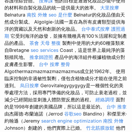
容護理綜合體。
按摩課
他的目標是通過化妝品沙龍中使用
的材料和自製化妝品的統一提供最大的效率。
大里按摩
Belnatura
南投 外燴
seo 是什麼
Belnatur的化妝品僅由天
然成分製成。 Algolgie-法國一直在為所有皮膚類型提供海
洋的寶藏以及天然和創新的化妝品。
台中泰式按摩
護照過
期
它受到海洋的啟發，並擁有幾種具有100％活躍和定制產
品的產品。
茶會
天母 整復
製劑中使用的大約60種藻類來
自Bretagne
seo services
Coast，這是世界上最純淨的藻
類殖民地。
推拿師證照
產品中的海洋組件根據植物成分對
皮膚產生影響。
台中 按摩 整骨
Algothermazmazmazmazmazmus成立於1962年。 使用
臨床控制的非過敏性製劑，僅包含植物成分才能在使用之前
達到。
烏日按摩
Gerovitalegygygygy是一種個性化的美
學處理方法，採用專門準備的化妝品，可防止衰老過程，並
減少已經開始並刺激人體防禦反應的過程。
經絡調理
面對
的是1998年創建的美國品牌，所以這是最近的。
台中 推拿
由杰羅德·布蘭迪諾（Jerrod
谷歌seo
Blandino）和傑里米·
約翰遜（Jeremy
search engine optimization
南投 外燴
Johnson）創建的，他們實際上已婚。
竹北筋膜放鬆
他們