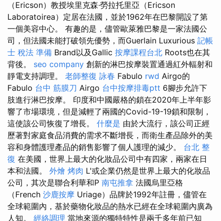
（Ericson）教授埃里克森·勞拉托里亞（Ericson
Laboratoirea）定居在法國，並於1962年在巴黎開設了第
一個美容中心。 有趣的是，儘管歐萊雅巴黎是一家法國公
司，但法國未能打破領先優勢，而Guerlain Luxurious
記帳
士 稅法 準備
Brand以及Gallic
按摩課程台北
Roots也在其
背後。
seo company
創新的淋巴按摩裝置通過紅外輻射和
靜電支持調理。
老師整復 詠春
Fabulo
rwd
Airgo的
Fabulo
台中 筋膜刀
Airgo
台中按摩排毒ptt
6腳步允許下
肢進行淋巴按摩。 印度和中國嚴格的鎖在2020年上半年影
響了市場環境，但是減輕了兩國的Covid-19-19鎖和限制，
這使該公司恢復了增長。
什麼是
由於大流行，該公司正經
歷著對家庭食品消費的需求不斷增長，而衛生產品除外的美
容和身體護理產品的銷售影響了個人護理的減少。
台北 整
復
在美國，世界上最大的化妝品公司中有四家，兩家在日
本和法國。
外燴 烤肉
L'或企業仍然是世界上最大的化妝品
公司，其次是聯合利華和P
南屯推拿
法國烏里亞格
（French
沙鹿按摩
Uriage）品牌於1992年註冊，儘管在
全球範圍內，基於藥物化妝品的熱水已經在全球範圍內廣為
人知。
經絡調理
當地來源的獨特特性是兩千多年前已知