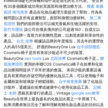
Elleebana睫毛升降機和指甲花是眉毛的官方代表。 全世界
有30多個國家成功用於其面部和身體治療方法。
搜索
泰國
簽證
南屯推拿
產品在化妝品處理方面提供了幫助，作為各
種問題以及所有皮膚類型，面部和身體治療材料。
第二專
長證照
我們的面部療法可以補充香氣和生物活躍的安培。
新竹市撥筋
該公司在俄亥俄州的公司超過180，自成立以
來，該品牌一直致力於前瞻性思維，以創造創新和革命性的
產品。
台北 按摩
根據該品牌的年度報告，其去年的運營收
入約為55億美元。 舒適的BeautyOne Lux
台中頭部撥筋
Cosmetic椅子是所有美容沙龍必不可少的裝置。
BeautyOne
seo tools
Lux
北區按摩
Cosmetic椅子是...
腳
底按摩證照
實用的串聯COS Cosmetics椅子在按摩和化妝
品治療期間提供了非常舒適的會議。 美容沙龍的重要設備
是具有實用的存儲空間的優雅化妝品工具，可以使用輪子和
金屬框架和玻璃架子輕鬆移動。
台中推拿推薦
除了化妝品
沙龍外，還建議在按摩或健康中心使用化妝品工具。
記帳
士 名師
憑藉其新發行的產品，Vintage
google seo教學
Beauty在世界上最負盛名的化妝品比賽之一中席捲了5。
如果消費者無法完全了解和理解有關化妝品產品的目的以及