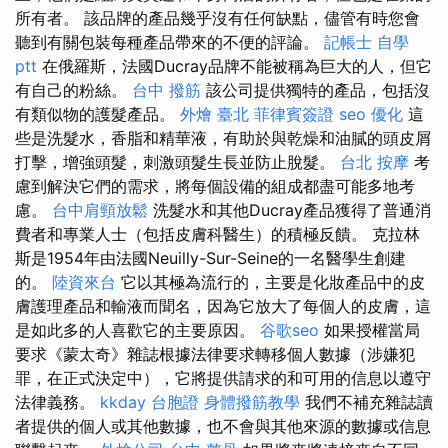
所有者。 該品牌的產品幾乎沒有任何缺點，儘管有時您會
聽到有關包裝每種產品帶來的不便的評論。
記帳士 自學
ptt
在俄羅斯，法國Ducray品牌不能被稱為巨大的人，但它
有自己的粉絲。
台中 撥筋
該公司提供獨特的產品，包括沒
有類似物的護髮產品。
外燴 臺北
菲律賓簽證
seo 優化
這
些是洗髮水，香脂和精華液，有助於與乾燥和油膩的頭皮屑
打擊，增強頭髮，刺激頭髮生長並防止脫髮。
台北 按摩
考
慮到解決它們的需求，將每個設備的組成都盡可能多地考
慮。
台中肩頸放鬆
洗髮水和其他Ducray產品獲得了普通消
費者和專業人士（包括皮膚科醫生）的積極反饋。 克拉林
斯是1954年由法國Neuilly-Sur-Seine的一名醫學生創建
的。
陸資來台
它以其極為流行的，主要是化妝產品中的皮
膚護理產品和輸液而聞名，因為它放大了每個人的皮膚，這
是如此多的人喜歡它的主要原因。
谷歌seo
如果授權當局
要求《蒙太奇》雜誌根據法律要求轉移個人數據（涉嫌犯
罪，在正式決定中），它將提供請求的和可用的信息以遵守
法律義務。
kkday 台胞證
身體撥筋教學
我們不補充雜誌讀
者提供的個人或其他數據，也不會與其他來源的數據或信息