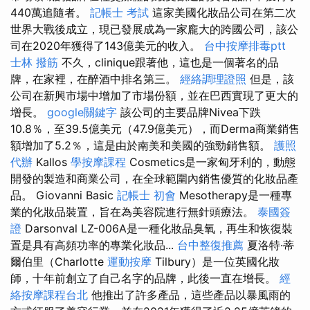
440萬追隨者。
記帳士 考試
這家美國化妝品公司在第二次
世界大戰後成立，現已發展成為一家龐大的跨國公司，該公
司在2020年獲得了143億美元的收入。
台中按摩排毒ptt
士林 撥筋
不久，clinique跟著他，這也是一個著名的品
牌，在家裡，在醉酒中排名第三。
經絡調理證照
但是，該
公司在新興市場中增加了市場份額，並在巴西實現了更大的
增長。
google關鍵字
該公司的主要品牌Nivea下跌
10.8％，至39.5億美元（47.9億美元），而Derma商業銷售
額增加了5.2％，這是由於南美和美國的強勁銷售額。
護照
代辦
Kallos
學按摩課程
Cosmetics是一家匈牙利的，動態
開發的製造和商業公司，在全球範圍內銷售優質的化妝品產
品。 Giovanni Basic
記帳士 初會
Mesotherapy是一種專
業的化妝品裝置，旨在為美容院進行無針頭療法。
泰國簽
證
Darsonval LZ-006A是一種化妝品臭氧，再生和恢復裝
置是具有高頻功率的專業化妝品...
台中整復推薦
夏洛特·蒂
爾伯里（Charlotte
運動按摩
Tilbury）是一位英國化妝
師，十年前創立了自己名字的品牌，此後一直在增長。
經
絡按摩課程台北
他推出了許多產品，這些產品以暴風雨的