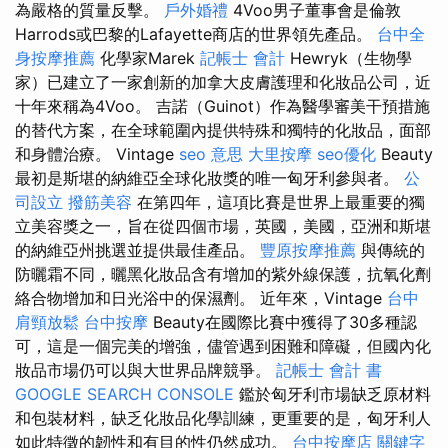
為嚴格的質量反擊。
戶外婚禮
4Voo男子董事會是倫敦
Harrods或巴黎的Lafayette商店的世界領先產品。
台中全
身按摩推薦
化學家Marek
記帳士 會計
Hewryk（生物學
家）已建立了一家創新的加拿大皮膚護理和化妝品公司，近
十年來稱為4Voo。 吉諾（Guinot）作為醫學審美干預措施
的替代方案，在全球範圍內提供特殊和獨特的化妝品，面部
和身體治療。 Vintage
seo 意思
大里按摩
seo優化
Beauty
最初是斯堪的納維亞全球化妝獎的唯一匈牙利參與者。
公
司設立
撥筋美容
在第四年，這項比賽是世界上最重要的獨
立美容獎之一，旨在從四個市場，英國，美國，亞洲和斯堪
的納維亞州挑選並提供最佳產品。
豐原按摩推薦
與傳統的
防曬霜不同，曬黑化妝品含有增加的紫外線保護，抗氧化劑
絡合物增加和日光浴中的保濕劑。 近年來，Vintage
台中
肩頸放鬆
台中按摩
Beauty在國際比賽中獲得了30多種認
可，這是一個完美的增強，儘管遇到困難和障礙，但國內化
妝品市場仍可以與大世界品牌競爭。
記帳士 會計 書
GOOGLE SEARCH CONSOLE
鑑於匈牙利市場缺乏原材料
和包裝材料，缺乏化妝品化學訓練，更重要的是，匈牙利人
如此特徵的韌性和有目的性仍然成功。
台中按摩店
關鍵字