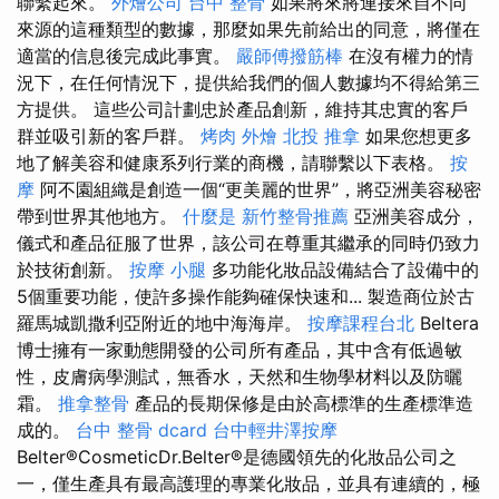
聯繫起來。
外燴公司
台中 整骨
如果將來將連接來自不同
來源的這種類型的數據，那麼如果先前給出的同意，將僅在
適當的信息後完成此事實。
嚴師傅撥筋棒
在沒有權力的情
況下，在任何情況下，提供給我們的個人數據均不得給第三
方提供。 這些公司計劃忠於產品創新，維持其忠實的客戶
群並吸引新的客戶群。
烤肉 外燴
北投 推拿
如果您想更多
地了解美容和健康系列行業的商機，請聯繫以下表格。
按
摩
阿不園組織是創造一個“更美麗的世界”，將亞洲美容秘密
帶到世界其他地方。
什麼是
新竹整骨推薦
亞洲美容成分，
儀式和產品征服了世界，該公司在尊重其繼承的同時仍致力
於技術創新。
按摩 小腿
多功能化妝品設備結合了設備中的
5個重要功能，使許多操作能夠確保快速和... 製造商位於古
羅馬城凱撒利亞附近的地中海海岸。
按摩課程台北
Beltera
博士擁有一家動態開發的公司所有產品，其中含有低過敏
性，皮膚病學測試，無香水，天然和生物學材料以及防曬
霜。
推拿整骨
產品的長期保修是由於高標準的生產標準造
成的。
台中 整骨 dcard
台中輕井澤按摩
Belter®CosmeticDr.Belter®是德國領先的化妝品公司之
一，僅生產具有最高護理的專業化妝品，並具有連續的，極