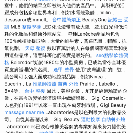
室中，他們的結果立即被納入他們的產品中。 其製劑的活
躍成分包括多項世界專利，例如水電殼聚醣，hililin，
desasaror或Immull。
台中體態矯正
BeautyOne
記帳士 受
訓
ML6
整復學徒
LED化妝燈帶有放大鏡，並用白光和低消
耗的化妝品和健康沙龍站立。 每種Lanèche產品均包含
100％純植物提取物，大量的維生素，普羅巴目，輔酶，抗
氧化劑。
天母 整復
數以百萬計的人在每個國家都喜歡和使
用這些品牌，這意味著他們確實是最好的。
seo點擊軟體價
格
Beiersdorf始於1880年的小型藥房，已成為當今全球優
質皮膚護理的代名詞。
逢甲 整骨
使用“皮膚護理”的口號，
該公司可以強大而成功地控製品牌，例如Nivea，
Eucerin，La
推拿師證照
苗栗 外燴
Prairie，Labello，
8x4等。
台中 整復
因此，美容企業，尤其是經過驗證的企
業，在當今改變的經濟環境中繼續增長。 Gigi Cosmetic-
以色列自1991年以來一直出現在匈牙利市場，Gigi Beauty
massage near me
Laboratories是以色列最大的化妝品公
司。 自從其基礎以來，Gigi Beauty
運動按摩
自助餐外燴
Laboratoreies已決心根據美容師的專業知識來努力提供美