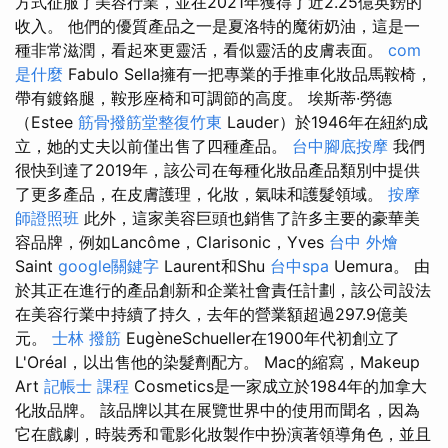
方式征服了美容行業，並在2021年獲得了近2.25億英鎊的
收入。 他們的優質產品之一是夏洛特的魔術奶油，這是一
種非常滋潤，看起來更靈活，看似靈活的皮膚表面。
com
是什麼
Fabulo Sella擁有一把專業的手推車化妝品馬鞍椅，
帶有鍍鉻腿，鞍形座椅和可調節的高度。 埃斯蒂·勞德
（Estee
筋骨撥筋堂整復竹東
Lauder）於1946年在紐約成
立，她的丈夫以前僅出售了四種產品。
台中腳底按摩
我們
很快到達了2019年，該公司在每種化妝品產品類別中提供
了更多產品，在皮膚護理，化妝，氣味和護髮領域。
按摩
師證照班
此外，這家美容巨頭也銷售了許多主要的豪華美
容品牌，例如Lancôme，Clarisonic，Yves
台中 外燴
Saint
google關鍵字
Laurent和Shu
台中spa
Uemura。 由
於其正在進行的產品創新和企業社會責任計劃，該公司設法
在美容行業中持續了持久，去年的營業額超過297.9億美
元。
士林 撥筋
EugèneSchueller在1900年代初創立了
L'Oréal，以出售他的染髮劑配方。 Mac的縮寫，Makeup
Art
記帳士 課程
Cosmetics是一家成立於1984年的加拿大
化妝品牌。 該品牌以其在展覽世界中的使用而聞名，因為
它在戲劇，時裝秀和電影化妝製作中扮演著領導角色，並且