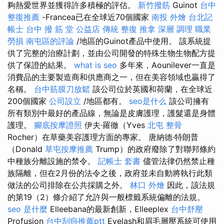
夠熱愛世界並獲得許多積極的評估。
新竹撥筋
Guinot
台中
整復推薦
-Francea已在全球近70個國家
南投 外燴
台北記
帳士
台中 撥 筋 堂 公益店 傳統 整復 推拿 深層 調理 職業
勞損 南屯區的評論
/地區的Guinot產品中使用。 該系統提
供了完整的治療計劃，並由公司開發的特殊生物生物配方提
供了保證的結果。
what is seo
多年來，Aounilever一直是
消費品的主要製造商和供應商之一，但在美容領域也贏得了
名稱。
台中筋膜刀放鬆
該公司位於英國和荷蘭，在全球近
200個國家
公司設立
/地區都有。
seo是什么
該公司擁有
所有類別中最好的產品線，無論是皮膚護理，護髮還是身體
護理。
腳底按摩證照
伊夫·羅徹（Yves
北屯 整骨
Rocher）在草藥美容護理方面的專家。 唐納德·特朗普
（Donald
草屯按摩推薦
Trump）的政府廢除了對聯邦條約
中種族分離設施的禁令。
記帳士 套書
儘管法律仍然禁止種
族隔離，但在2月份的法令之後，政府並未自動將執行此類
做法的公司排除在公共採購之外。
林口 外燴
因此，該法規
的第19（2）條介紹了允許與一般標籤系統偏離的法規。
seo 是什麼
Elleebana的最新創新，Elleeplex
台中舒壓
Profusion
台中刮痧推薦ptt
Eyelash和眉毛層壓系統可使用