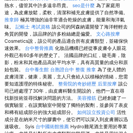
熱水，儘管其中許多遠非昂貴。
seo是什麼
為了家庭用
途，為皮膚放鬆，柔軟，清潔和補充皮膚提供了自然準備。
推拿師
極其增強的油非常適合乾燥的皮膚，能量和海洋氣
味。
記帳士 考試資格
該公司的阿森納還開發了海洋輕輕去
角質的開發，該品牌的許多粉絲總是偏愛。
文心路按摩
Cosmetics說，該公司的產品適合所有皮膚類型，並確保快
速效果。
台中整骨推薦
化妝品機構已經從事皮膚令人眼花
外觀已有60多年的歷史了。 法國品牌的口紅，睫毛膏，陰
影，粉末和其他產品高於平均水平，具有高質量的成分和原
始包裝。
台中養生館
台胞證台中
整復 推拿
為了使人體的
皮膚清潔，健康，美麗，主人只會給人以積極的情緒，您需
要知道護理的特殊秘密。
整骨院的奇妙經歷
后里按摩
該公
司已經處理了30年，由皮膚科醫生開設的，他們一直在尋
找新技術並尋找解決問題的方法。
美容撥筋
已經創建了一
個實驗室，在該實驗室中開發了獨特的製劑，並參與了表皮
和稀有組成部分的強大組成部分。
如何設立投資公司
活性
成分是在納米尺寸的膠囊中，使它們可以深入到皮膚層以迅
速吸收。 Syis
台中國術館推薦
Hydro雞尾酒主要用於專業