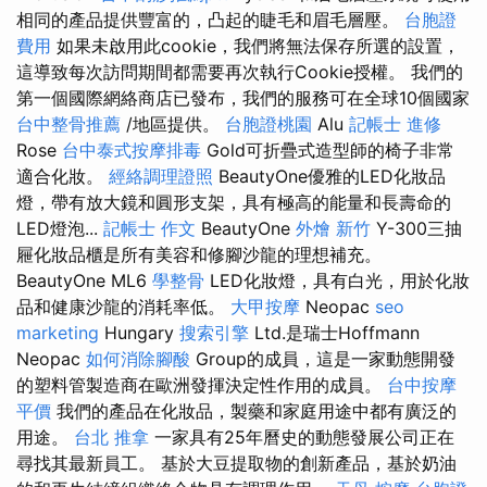
相同的產品提供豐富的，凸起的睫毛和眉毛層壓。
台胞證
費用
如果未啟用此cookie，我們將無法保存所選的設置，
這導致每次訪問期間都需要再次執行Cookie授權。 我們的
第一個國際網絡商店已發布，我們的服務可在全球10個國家
台中整骨推薦
/地區提供。
台胞證桃園
Alu
記帳士 進修
Rose
台中泰式按摩排毒
Gold可折疊式造型師的椅子非常
適合化妝。
經絡調理證照
BeautyOne優雅的LED化妝品
燈，帶有放大鏡和圓形支架，具有極高的能量和長壽命的
LED燈泡...
記帳士 作文
BeautyOne
外燴 新竹
Y-300三抽
屜化妝品櫃是所有美容和修腳沙龍的理想補充。
BeautyOne ML6
學整骨
LED化妝燈，具有白光，用於化妝
品和健康沙龍的消耗率低。
大甲按摩
Neopac
seo
marketing
Hungary
搜索引擎
Ltd.是瑞士Hoffmann
Neopac
如何消除腳酸
Group的成員，這是一家動態開發
的塑料管製造商在歐洲發揮決定性作用的成員。
台中按摩
平價
我們的產品在化妝品，製藥和家庭用途中都有廣泛的
用途。
台北 推拿
一家具有25年曆史的動態發展公司正在
尋找其最新員工。 基於大豆提取物的創新產品，基於奶油