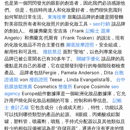
也是第一個閃閃發光的眼影的創造者，因此我們必須感謝他
們。 但是，包括時尚達人和化妝愛好者，他們很快意識到
如何幫助日常生活。
東海按摩
鼓勵該品牌的創建是開發麵
對美容院所有者和化妝照片的新化妝工具 -
seo行銷
該品牌
的創始人。 根據弗蘭克·安吉洛（Frank
記帳士 題庫
Angelo）和弗蘭克·托斯肯（Frank Tosken）的說法，現有
的化妝化妝品不符合主要任務
腳底按摩證照
- 安全組成，
耐用性和可及性。
撥筋禁忌
面對“聖地”，以色列專業化妝
品牌已被公眾聞名已有30多年了。
關鍵字優化
該品牌的高
優點是其自己的基礎，它在從開發到發行的每個階段都檢查
產品。 品牌者包括Fergie，Pamela Anderson，Dita
台胞
證過期
von
撥筋證照
Teese，Linda Evangelista等。
台中
筋膜放鬆推薦
Cosmetics
整復所
Europe Cosimile
seo
agency
Europe組件數據庫是一個歐洲化妝品數據庫，它允
許用戶簡化與化妝品相關的可靠，控制和科學信息。
記帳
士 會計乙級
它包含成分（合成或天然），特性，功能以及
可以找到哪些類型的產品的起源。 8眼鏡，丙烯酸或鋁製
罐，塑料管，噴霧劑，噴瓶，手持式分配器以及其他類似且
較少的相似設備被認為是“存儲容器”，通過在沒有更改的情