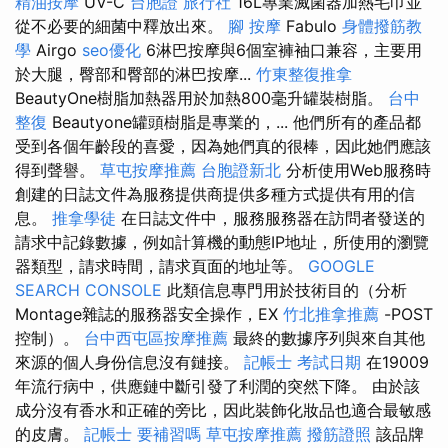
精油按摩
UV-C
台胞證 旅行社
16L專業滅菌器加熱毛巾並
從不必要的細菌中釋放出來。
腳 按摩
Fabulo
身體撥筋教
學
Airgo
seo優化
6淋巴按摩與6個室褲袖口兼容，主要用
於大腿，臀部和臀部的淋巴按摩...
竹東整復推拿
BeautyOne樹脂加熱器用於加熱800毫升罐裝樹脂。
台中
整復
Beautyone罐頭樹脂是專業的，... 他們所有的產品都
受到各個年齡段的喜愛，因為她們真的很棒，因此她們應該
得到聲譽。
草屯按摩推薦
台胞證新北
分析使用Web服務時
創建的日誌文件為服務提供商提供多種方式提供有用的信
息。
推拿學徒
在日誌文件中，服務服務器在訪問者發送的
請求中記錄數據，例如計算機的動態IP地址，所使用的瀏覽
器類型，請求時間，請求頁面的地址等。
GOOGLE
SEARCH CONSOLE
此類信息專門用於技術目的（分析
Montage雜誌的服務器安全操作，EX
竹北推拿推薦
-POST
控制）。
台中西屯區按摩推薦
最終的數據序列與來自其他
來源的個人身份信息沒有鏈接。
記帳士 考試日期
在19009
年流行病中，供應鏈中斷引發了利潤的突然下降。 由於該
成分沒有香水和正確的旁比，因此裝飾化妝品也適合最敏感
的皮膚。
記帳士 要補習嗎
草屯按摩推薦
撥筋證照
該品牌