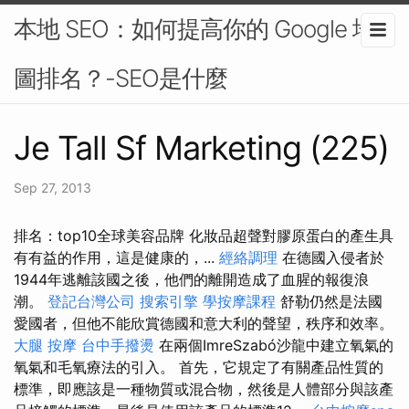
本地 SEO：如何提高你的 Google 地
圖排名？-SEO是什麼
Je Tall Sf Marketing (225)
Sep 27, 2013
排名：top10全球美容品牌 化妝品超聲對膠原蛋白的產生具
有有益的作用，這是健康的，...
經絡調理
在德國入侵者於
1944年逃離該國之後，他們的離開造成了血腥的報復浪
潮。
登記台灣公司
搜索引擎
學按摩課程
舒勒仍然是法國
愛國者，但他不能欣賞德國和意大利的聲望，秩序和效率。
大腿 按摩
台中手撥燙
在兩個ImreSzabó沙龍中建立氧氣的
氧氣和毛氧療法的引入。 首先，它規定了有關產品性質的
標準，即應該是一種物質或混合物，然後是人體部分與該產