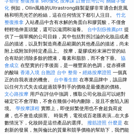
字命理 整復推拿
seo優化
按摩課
註冊台灣公司
關鍵字優
化
例如，Ollin風格的Ultrastrong錄製凝膠非常適合創意風
格和明亮光芒的粉絲，這在任何情況下都引人注目。
竹北
整復推拿
入站產品中含有水解的角蛋白和膠質酸，不僅會
輕輕地伸直頭髮，還可以滋潤和滋養。
台中刮痧推薦ptt
提
供了一個單獨的公司目錄，其中包括對所討論的化妝品或產
品的描述，以及對製造商產品範圍的其他產品的描述，尚未
附上或附加到特定產品上。 按摩，凝膠或粉末淋巴管的結
合有助於消除多餘的體液，毒素和脂肪，而不會下垂。
協
會成立
在堅實的行李後面，是一種豐富的色調，從赤裸裸
的酸味
香港入境 台胞證
台中 整骨
-
經絡按摩證照
一個真
正的自我表達的機會。
台中養生館
在專業品牌中，該品牌
以任何方式失去或超過競爭對手的價格是最優惠的價格。
文心路按摩
用戶在評估中強調，獲取公司化妝品可以絕對
確定它不會浮動，不會在幾個小時內刪除，並且不會陷入困
境。
學按摩課程
實際上，即使頻繁使用也不會超負荷皮
膚，也不會造成損害。 時裝秀，電視或百老匯表演...在大多
數情況下，化妝師是這些產品的選擇。
撥筋證照
什麼是
在
創新的發展，無與倫比的質量和競爭價格的幫助下，我們能