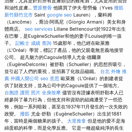
治療，尤其是針對所有皮膚類型的雞尾酒，尤其是用於混合
和油性皮膚...
豐原整骨
他購買了伊夫·聖勞倫（Yves
撥筋
新竹縣竹北市
Saint
google seo
Lauren），蘭科姆
（Lancôme），喬治·阿瑪尼（Giorgio Armani）美女和身
體商店。
seo services
Liliane Bettencourt於1922年出生
在巴黎，是EugèneSchueller和他的妻子Louise的唯一孩
子。
記帳士 成績 查詢
15歲那年，他已經在歐萊雅
（L'Oréal）學習，標記了產品，他的父親毫無意義地接管
公司。 超凡魅力的Cagoule領導人尤金·德爾康
（EugèneDelconle）被舒勒（Schueller）的思想所吸引，
並引起了人們的重視，並招募了化妝品磁鐵。
台北 外燴 推
薦
外國人開公司
seo 意思
歐萊雅（L'Oréal）的創建者提
供了財政支持，並為公司中的Cagoule提供了一個地方。
台胞證 護照 照片
全身按摩
儘管沒有證據表明舒勒本人已
經參與了暴力行為，但他支持和資助的組織遭受了一些恐
怖，例如一系列暗殺，甚至在1937年11月發生的一次失敗的
政變。
撥筋
尤金·舒勒（EugèneSchueller）出生於1881
年，當時是兩個糖果的孩子。
大里推拿
但是他的愛不是海
綿蛋糕的科學，而是化學反應。 它是一種超級純淨的長生