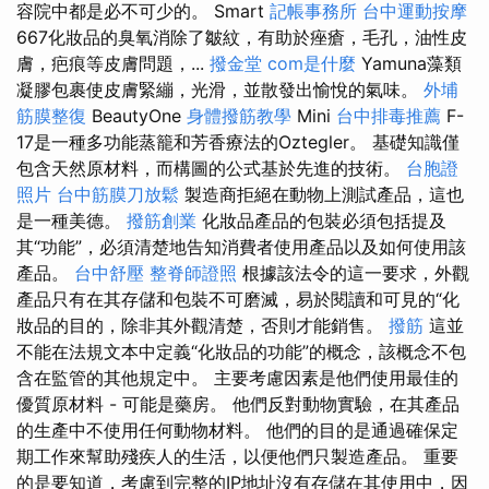
容院中都是必不可少的。 Smart
記帳事務所
台中運動按摩
667化妝品的臭氧消除了皺紋，有助於痤瘡，毛孔，油性皮
膚，疤痕等皮膚問題，...
撥金堂
com是什麼
Yamuna藻類
凝膠包裹使皮膚緊繃，光滑，並散發出愉悅的氣味。
外埔
筋膜整復
BeautyOne
身體撥筋教學
Mini
台中排毒推薦
F-
17是一種多功能蒸籠和芳香療法的Oztegler。 基礎知識僅
包含天然原材料，而構圖的公式基於先進的技術。
台胞證
照片
台中筋膜刀放鬆
製造商拒絕在動物上測試產品，這也
是一種美德。
撥筋創業
化妝品產品的包裝必須包括提及
其“功能”，必須清楚地告知消費者使用產品以及如何使用該
產品。
台中舒壓
整脊師證照
根據該法令的這一要求，外觀
產品只有在其存儲和包裝不可磨滅，易於閱讀和可見的“化
妝品的目的，除非其外觀清楚，否則才能銷售。
撥筋
這並
不能在法規文本中定義“化妝品的功能”的概念，該概念不包
含在監管的其他規定中。 主要考慮因素是他們使用最佳的
優質原材料 - 可能是藥房。 他們反對動物實驗，在其產品
的生產中不使用任何動物材料。 他們的目的是通過確保定
期工作來幫助殘疾人的生活，以便他們只製造產品。 重要
的是要知道，考慮到完整的IP地址沒有存儲在其使用中，因