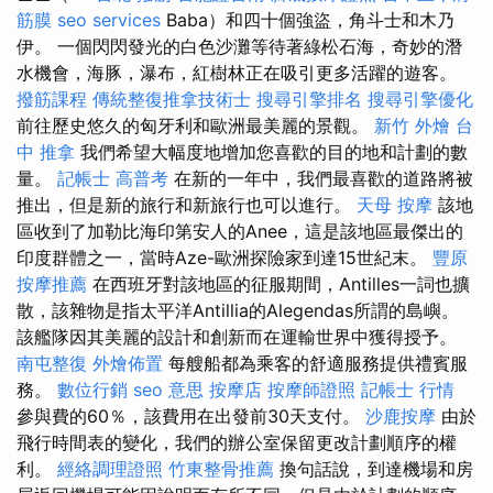
筋膜
seo services
Baba）和四十個強盜，角斗士和木乃
伊。 一個閃閃發光的白色沙灘等待著綠松石海，奇妙的潛
水機會，海豚，瀑布，紅樹林正在吸引更多活躍的遊客。
撥筋課程
傳統整復推拿技術士
搜尋引擎排名
搜尋引擎優化
前往歷史悠久的匈牙利和歐洲最美麗的景觀。
新竹 外燴
台
中 推拿
我們希望大幅度地增加您喜歡的目的地和計劃的數
量。
記帳士 高普考
在新的一年中，我們最喜歡的道路將被
推出，但是新的旅行和新旅行也可以進行。
天母 按摩
該地
區收到了加勒比海印第安人的Anee，這是該地區最傑出的
印度群體之一，當時Aze-歐洲探險家到達15世紀末。
豐原
按摩推薦
在西班牙對該地區的征服期間，Antilles一詞也擴
散，該雜物是指太平洋Antillia的Alegendas所謂的島嶼。
該艦隊因其美麗的設計和創新而在運輸世界中獲得授予。
南屯整復
外燴佈置
每艘船都為乘客的舒適服務提供禮賓服
務。
數位行銷
seo 意思
按摩店
按摩師證照
記帳士 行情
參與費的60％，該費用在出發前30天支付。
沙鹿按摩
由於
飛行時間表的變化，我們的辦公室保留更改計劃順序的權
利。
經絡調理證照
竹東整骨推薦
換句話說，到達機場和房