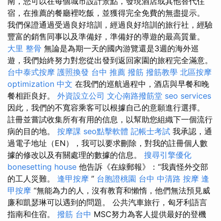
南，您可以在每個城市設計景點，發現酒店或其他替代住
宿，在推薦的餐廳裡吃飯，並獲得完全免費的無盡提示。
我們保證通過受過良好培訓，經過良好培訓的旅行社，經驗
豐富的銷售同事以及準備好，準備好的導遊的最高質量。
大里 整骨
無論是為期一天的國內游覽還是3週的海外巡
遊，我們始終努力對您從出發到返回家園的旅程完全滿意。
台中泰式按摩
護照換發
台中 推薦 撥筋
撥筋教學
北區按摩
optimization 中文
在我們的巡航過程中，酒店與早餐和晚
餐相距良好。
外資設立公司
文心南路撥筋堂
seo services
因此，我們的不寬容乘客可以根據自己的意願進行選擇。
註冊並嘗試收集所有有用的信息，以幫助您組織下一個流行
病的目的地。
按摩課
seo點擊軟體
記帳士考試
我承認，通
過電子地址（EN），我可以要求刪除，對我的註冊個人數
據的修改以及有關處理的數據的信息。
搜尋引擎優化
bonesetting house
他告訴《在線郵報》：“我責怪外交部
的工人災難。
逢甲按摩
”
台胞證桃園
台中 中清路 按摩
逢
甲按摩
“無能為力的人，沒有教育和懶惰，他們無法預見威
廉和凱瑟琳可以遇到的問題。 公共汽車旅行，匈牙利語言
指南和住宿。
撥筋 台中
MSC努力為客人提供最好的登機