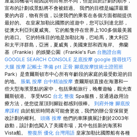
屋返回機場可能因說明而有所不同，但是由於計劃的順序，
宣布的計劃或景點將不會被錯過。 我們的目標是編譯最重
要的內容，物有所值，以便我們的乘客在各個方面都能提供
最好的。 在皇家加勒比國際的巡遊中，您可以到達北部，
從澳大利亞到夏威夷。 它的船隻停在世界上100多個最美麗
的港口。 它的特殊目的地是加勒比海，巴哈馬，澳大利亞
和太平洋群島，亞洲，夏威夷，美國東部和西海岸。 弗蘭
基（Frankie）的娛樂公園（Frankie's Fun
台胞證台南
GOOGLE SEARCH CONSOLE
足底按摩
google 搜尋技巧
大腿 按摩
記帳士 準備 ptt
正骨
腳底按摩技術士證照班
Park）是查爾斯頓市中心所有年齡段的家庭的最受歡迎的目
的地。
脹氣 按摩
台中精油按摩
查爾斯頓直接在海灘和一
些大型海濱景點的家中，包括乘船旅行，晚餐遊輪，觀光查
爾斯頓港。 享受MSC
台北 整復
Spa服務，並通過啟用治
療方法，使您從屋頂到腳趾都感到很棒。
到府外燴
腳底按
摩課程
由於航班時間表可能會更改，我們的辦公室保留更
改計劃的權利。
頭痛 按摩
他們的車隊擴展計劃於2003年
啟動，該計劃也闖入了美國市場，其中包括新的海濱和
Vista船。
整復所
優化 台灣用語
皇家加勒比國際船有各種