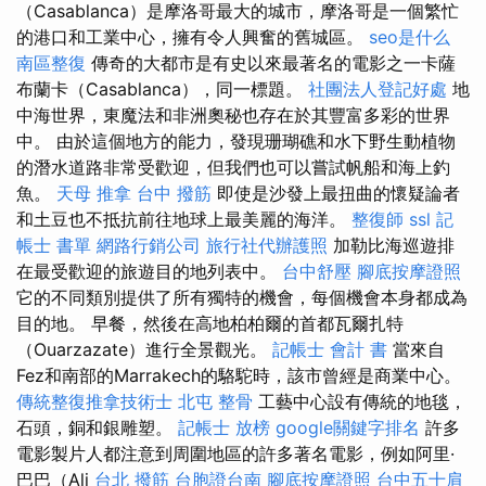
（Casablanca）是摩洛哥最大的城市，摩洛哥是一個繁忙
的港口和工業中心，擁有令人興奮的舊城區。
seo是什么
南區整復
傳奇的大都市是有史以來最著名的電影之一卡薩
布蘭卡（Casablanca），同一標題。
社團法人登記好處
地
中海世界，東魔法和非洲奧秘也存在於其豐富多彩的世界
中。 由於這個地方的能力，發現珊瑚礁和水下野生動植物
的潛水道路非常受歡迎，但我們也可以嘗試帆船和海上釣
魚。
天母 推拿
台中 撥筋
即使是沙發上最扭曲的懷疑論者
和土豆也不抵抗前往地球上最美麗的海洋。
整復師
ssl
記
帳士 書單
網路行銷公司
旅行社代辦護照
加勒比海巡遊排
在最受歡迎的旅遊目的地列表中。
台中舒壓
腳底按摩證照
它的不同類別提供了所有獨特的機會，每個機會本身都成為
目的地。 早餐，然後在高地柏柏爾的首都瓦爾扎特
（Ouarzazate）進行全景觀光。
記帳士 會計 書
當來自
Fez和南部的Marrakech的駱駝時，該市曾經是商業中心。
傳統整復推拿技術士
北屯 整骨
工藝中心設有傳統的地毯，
石頭，銅和銀雕塑。
記帳士 放榜
google關鍵字排名
許多
電影製片人都注意到周圍地區的許多著名電影，例如阿里·
巴巴（Ali
台北 撥筋
台胞證台南
腳底按摩證照
台中五十肩