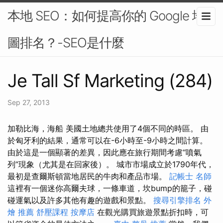
本地 SEO：如何提高你的 Google 地
圖排名？-SEO是什麼
Je Tall Sf Marketing (284)
Sep 27, 2013
加勒比海，海船 美國土地總共使用了4個不同的時區。 由
於匈牙利的結果，通常可以在-6小時至-9小時之間計算。
由於這是一個顯著的差異，因此應在旅行期間考慮“噴氣
列”現象（尤其是在回家後）。 城市市場成立於1790年代，
最初是查爾斯頓當地居民的牛肉和產品市場。
記帳士 名師
這裡有一個迷你高爾夫球，一條車道，坎bump的籠子，碰
碰運氣以及許多其他有趣的遊戲和景點。
搜尋引擎排名
外
燴 推薦
舒壓課程
按摩店
在觀光購買旅遊景點折扣時，可