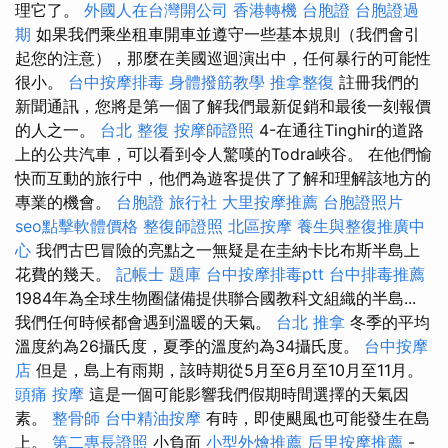
理它了。
外國人在台灣開公司
香港轉機 台胞證
台胞證過
期
如果我們乘坐租車開車並遵守一些基本規則（我們會引
起您的注意），那麼在美國巡迴演出中，任何暴行的可能性
很小。
台中按摩排毒
身體撥筋教學
推拿整復
註冊我們的
新聞通訊，您將是第一個了解我們最新促銷和最後一刻報價
的人之一。
台北 整復
按摩師證照
4-在通往Tinghir的道路
上的公共汽車，可以看到令人驚嘆的Todra峽谷。 在他們愉
快而互動的旅行中，他們為遊客提供了了解和理解該地方的
專業的機會。
台胞證 旅行社
大里按摩推薦
台胞證照片
seo點擊軟體價格
整復師證照
北區按摩
養生與整復推廣中
心
我們古巴冒險的亮點之一無疑是在圭納卡比布斯半島上
花費的幾天。
記帳士 題庫
台中按摩排毒ptt
台中排毒推薦
1984年為全球生物圈儲備提供聯合國教科文組織的半島...
我們任何時候都會遇到溫暖的天氣。
台北 推拿
冬季的平均
溫度約為26攝氏度，夏季的溫度約為34攝氏度。
台中按摩
店
但是，島上有雨期，該時期從5月至6月至10月至11月。
頭痛 按摩
這是一個可能影響我們假期時間選擇的天氣因
素。
整骨師
台中精油按摩
有時，即使颶風也可能發生在島
上。
第二專長證照
小負面
小型外燴推薦
后里按摩推薦
-