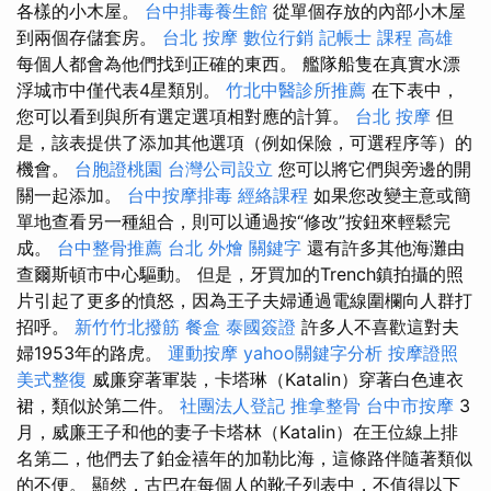
各樣的小木屋。
台中排毒養生館
從單個存放的內部小木屋
到兩個存儲套房。
台北 按摩
數位行銷
記帳士 課程 高雄
每個人都會為他們找到正確的東西。 艦隊船隻在真實水漂
浮城市中僅代表4星類別。
竹北中醫診所推薦
在下表中，
您可以看到與所有選定選項相對應的計算。
台北 按摩
但
是，該表提供了添加其他選項（例如保險，可選程序等）的
機會。
台胞證桃園
台灣公司設立
您可以將它們與旁邊的開
關一起添加。
台中按摩排毒
經絡課程
如果您改變主意或簡
單地查看另一種組合，則可以通過按“修改”按鈕來輕鬆完
成。
台中整骨推薦
台北 外燴
關鍵字
還有許多其他海灘由
查爾斯頓市中心驅動。 但是，牙買加的Trench鎮拍攝的照
片引起了更多的憤怒，因為王子夫婦通過電線圍欄向人群打
招呼。
新竹竹北撥筋
餐盒
泰國簽證
許多人不喜歡這對夫
婦1953年的路虎。
運動按摩
yahoo關鍵字分析
按摩證照
美式整復
威廉穿著軍裝，卡塔琳（Katalin）穿著白色連衣
裙，類似於第二件。
社團法人登記
推拿整骨
台中市按摩
3
月，威廉王子和他的妻子卡塔林（Katalin）在王位線上排
名第二，他們去了鉑金禧年的加勒比海，這條路伴隨著類似
的不便。 顯然，古巴在每個人的靴子列表中，不值得以下