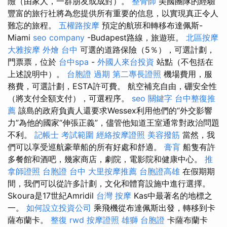
險（由家人，一群朋友或成對）。
整骨師
美國團隊的經驗
豐富的旅行社將為您提供所有重要的信息，以實現真正令人
難忘的旅程。
五權路按摩
預定的航班和轉移布達佩斯-
Miami
seo company
-Budapest路線，旅遊班。
北區按摩
大雅按摩
外燴 台中
可選的道路保險（5％），可選計劃，
門票票，位於
台中spa
-
外國人來台投資
站點（不包括在
上述說明中）。
台胞證 過期
第二專長證照
機場費用，服
務費，可選計劃，ESTA許可費。 航空補充自由，硼安全性
（將支付全額支付），可選程序。
seo 關鍵字
台中整復推
薦
該島的政府負責人還要求Wessex利用他們的“外交影響
力”為他的國家“伸張正義”，儘管他知道王室通常對政治問題
不利。
記帳士 考試範圍
經絡按摩證照
美容撥筋
當然，我
們可以享受巡航豪華船的所有好處和舒適。
膏肓
船隻有許
多餐館和酒吧，幾家商店，劇院，電影院和健康中心。
推
拿師證照
台胞證 台中
大里按摩推薦
台胞證高雄
在假期期
間，我們可以從許多計劃，文化和體育設施中進行選擇。
Skoura是17世紀Amridil
台灣 按摩
Kas中最著名的地標之
一。
如何設立投資公司
乘飛機從布達佩斯出發，轉移到卡
薩布蘭卡。
整復
rwd
按摩證照
雄獅 台胞證
卡薩布蘭卡