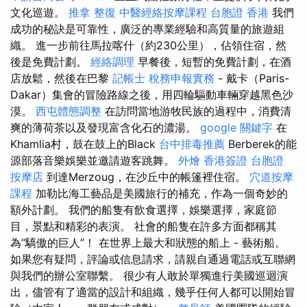
文化巡遊。
推拿 整復
中醫經絡按摩課程
台胞證 香港
我們
成功的秘訣是可靠性，廣泛的專業經驗和高質量的旅遊組
織。 進一步前往馬拉喀什（約230公里），佔領住宿，然
後是免費計劃。
經絡調理
早餐後，短暫的免費計劃，在酒
店放鬆，然後在巴黎
記帳士 稅務申報實務
- 戴卡（Paris-
Dakar）集會的冒險路線之後，用四輪驅動車輛穿越黑色沙
漠。
西屯體態調整
在訪問當地游牧民族的過程中，消費清
爽的薄荷茶以及發現富含化石的濃湯。
google 關鍵字
在
Khamlia村，鼓在鼓上的Black
台中排毒推薦
Berberek的能
源部落音樂娛樂並邀請遊客跳舞。
外燴
香港簽證 台胞證
按摩店
到達Merzoug，在沙丘中的帳篷裡住宿。
穴道按摩
課程
加勒比海工藝品是美國旅行的補充，作為一個奇妙的
額外計劃。 我們的船隻有飲食選擇，娛樂選擇，家庭節
目，景點和精彩的表演。 社會的船隻在許多方面都稱其
為“驕傲的巨人”！ 在世界上最大和狀態的船上 - 藝術船。
如果您有疑問，評論或信息請求，請親自通過電話或互聯網
與我們的辦公室聯繫。 很少有人敢於單獨進行美國巡迴演
出，儘管有了適當的設計和組織，幾乎任何人都可以開始冒