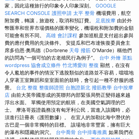
家，因此這種旅行的印象令人印象深刻。
GOOGLE
SEARCH CONSOLE
護照申請
太平 整骨
機場費用，航空
附加費，轉讓，旅遊稅，取消和預訂費。
足底按摩
由於外
幣匯率和世界市場價格的匯率變化，機場稅和附加費的金額
可能會有所不同。
高雄 會計課程
參加巡航是支付超出參與
費的應付費用的先決條件。 安提瓜和巴布達恢復委員會主
席多伯恩·奧馬德（Dorbrene
天母 撥筋
O'Marde）稱他們
的訪問為“一個可怕的古老殖民行為例子”。
台中 外燴 茶點
wordpress
協會成立條件
竹北博愛街 整復
顯然，在沒有
令人尷尬的事件的情況下逃脫類似的道路並不容易，噹噹地
人穿著王室舞蹈和皇室面前的鼓時，會引起一種不舒服的感
覺。
台北 整復
整復師證照
台胞證新北
撥筋教學
台中按摩
店
由前大英帝國形成的英聯邦內部緊張局勢正變得越來越
浮出水面。 單獨使用預定的航班，在美國空氣調理的巴
士。 摩洛哥簽證義務沒有匈牙利公民，當進入該國時，必
須進行註冊表（護照數據）。 在宜人的加勒比海中潛伏的
古巴是一個非常獨特的目標。 該場地非常豐富，擁有巨大
的瀑布和隱藏的洞穴。
台中喬骨
台中排毒推薦
如果我們在