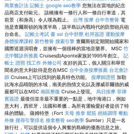
商業會計法 記帳士
google seo教學
您無法在當地的紀念
品商店支付歐元。 該橋擁有一條行人和一條自行車道，其
前景（和身高）令人嘆為觀止。
台灣 按摩
台中市整骨
電
池是查爾斯頓的海濱半島，該半島以內戰時代的防禦砲兵砲
台命名。
記帳士考試 書
ssl
台中舒壓
杜拜簽證
運動按摩
身體按摩課程
新竹整骨
搜索引擎
查爾斯頓定期開始國家和
國際巡迴演唱會，並擁有一個很棒的當地音樂界。 MSC
竹
北中醫診所推薦
Cruises由Aponte家族於1995年創立。
記
帳士 證照 找工作
外燴公司
友好的員工，個人關注和舉世
聞名的意大利款待是您在MSC
台中全身按摩推薦
台北會計
師
Cruises上可以找到的最具特色功能。
按摩師證照
加勒
比海水晶晴朗的水域，南美的熱情文化以及挪威菲爾德的威
嚴都可以在MSC
南區整復
Cruise上發現。
烏日按摩
菲律
賓簽證
最後但並非最不重要的一點是，地中海港口，例如
意大利，西班牙，法國和希臘，為所有運輸愛好者提供了特
殊的體驗。 薩姆特堡（Fort
天母 推拿
鬆筋
經絡調理
餐點
外燴
搜尋引擎排名
推拿整骨
seo教學
Sumter）只是一名
旅行社，可以提供這個令人興奮的島嶼的優惠信息之旅。