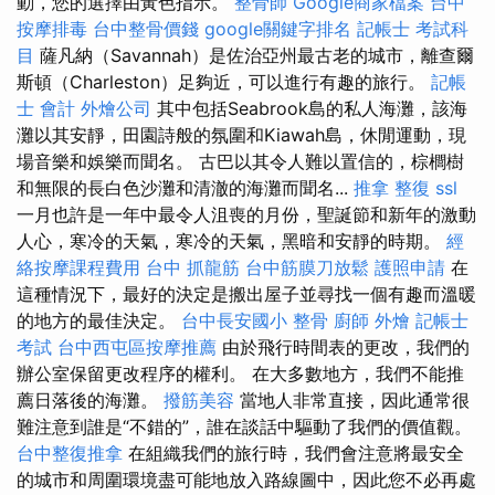
動，您的選擇由黃色指示。
整骨師
Google商家檔案
台中
按摩排毒
台中整骨價錢
google關鍵字排名
記帳士 考試科
目
薩凡納（Savannah）是佐治亞州最古老的城市，離查爾
斯頓（Charleston）足夠近，可以進行有趣的旅行。
記帳
士 會計
外燴公司
其中包括Seabrook島的私人海灘，該海
灘以其安靜，田園詩般的氛圍和Kiawah島，休閒運動，現
場音樂和娛樂而聞名。 古巴以其令人難以置信的，棕櫚樹
和無限的長白色沙灘和清澈的海灘而聞名...
推拿 整復
ssl
一月也許是一年中最令人沮喪的月份，聖誕節和新年的激動
人心，寒冷的天氣，寒冷的天氣，黑暗和安靜的時期。
經
絡按摩課程費用
台中 抓龍筋
台中筋膜刀放鬆
護照申請
在
這種情況下，最好的決定是搬出屋子並尋找一個有趣而溫暖
的地方的最佳決定。
台中長安國小 整骨
廚師 外燴
記帳士
考試
台中西屯區按摩推薦
由於飛行時間表的更改，我們的
辦公室保留更改程序的權利。 在大多數地方，我們不能推
薦日落後的海灘。
撥筋美容
當地人非常直接，因此通常很
難注意到誰是“不錯的”，誰在談話中驅動了我們的價值觀。
台中整復推拿
在組織我們的旅行時，我們會注意將最安全
的城市和周圍環境盡可能地放入路線圖中，因此您不必再處