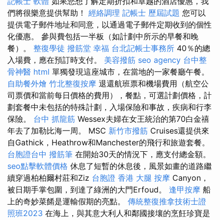
記帳士 軟體
如果您想了解定期折扣和卓越的酒店優惠，我
們將很樂意提供幫助！
經絡調理
記帳士 歷屆試題
您可以
提供電子郵件地址和同意，以通過電子郵件定期收到的個性
化優惠。 參與費包括一半板（如計劃中所示的早餐和晚
餐）。
整復學徒
撥筋堂 幸福
台北記帳士事務所
40％的總
入場費，應在預訂時支付。
美容撥筋
seo agency
台中整
骨神醫
html
單獨發現這座城市，在當地的一家餐廳午餐。
自助餐外燴
竹北整復按摩
退還航班票和機場費用（航空公
司票價和當前每日價格的費用），餐點，可選計劃價格，計
劃套餐中未包括的特殊計劃，入場保險和事故，疾病和行李
保險。
台中 抓龍筋
Wessex夫婦在女王統治的第70白金禧
年去了加勒比海一周。 MSC
新竹市撥筋
Cruises還提供來
自Gathick，Heathrow和Manchester的飛行和旅遊套餐。
台胞證台中
撥筋筆
在開始30天的情況下，應支付總金額。
seo點擊軟體價格
休息了短暫的休息後，風景如畫的道路繼
續穿過柏柏爾村莊和Ziz
台胞證 香港
大腿 按摩
Canyon，
被日期手掌包圍，到達了綠洲的大門Erfoud。
逢甲按摩
船
上的奇妙菜餚是運輸假期的亮點。
傳統整復推拿技術士證
照班2023
在海上，與其意大利人和鄰國接壤的烹飪珍寶是