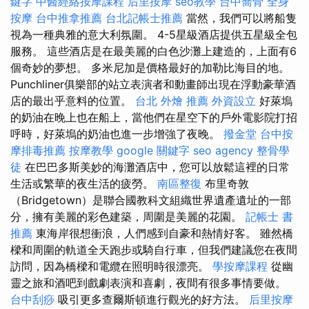
鍵字
中醫經絡按摩課程
后里按摩
seo教學
台中喬骨
全身
按摩
台中推拿推薦
台北記帳士推薦
當然，我們可以將船隻
視為一種典雅的意大利氛圍。 4-5星級酒店提供五星級全包
服務。 這些酒店是在最美麗的白色沙灘上建造的，上面有6
個奇妙的夢想。 多米尼加是價格最好的加勒比海目的地。
Punchliner俱樂部的站立表演者和動畫師出現在浮動豪華酒
店的最出乎意料的位置。
台北 外燴 推薦
外資設立
好萊塢
的奶油在晚上也在船上，當他們在星空下的戶外電影院打招
呼時，好萊塢的奶油也進一步增強了夜晚。
撥金堂
台中按
摩排毒推薦
按摩教學
google 關鍵字
seo agency
整骨學
徒
在巴巴多斯美妙的海灘酒店中，您可以放鬆這裡的日常
生活或繁華的夜生活的疲勞。
南區整復
布里奇敦
（Bridgetown）是聯合國教科文組織世界遺產遺址的一部
分，擁有美麗的彩色建築，周圍是美麗的花園。
記帳士 書
推薦
東海岸很想衝浪，人們感到自豪和熱情好客。 雖然橋
樑和周圍的軌道全天跑步或騎自行車，但我們建議您在夜間
訪問，因為橋樑和電纜在照明時很漂亮。
學按摩課程
從幽
靈之旅和酒吧到戲劇表演和喜劇，夜間有很多事情要做。
台中刮痧
吸引更多查爾斯頓進行觀光的好方法。
后里按摩