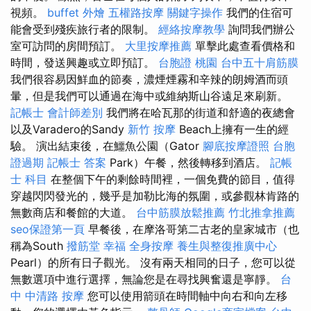
視頻。
buffet 外燴
五權路按摩
關鍵字操作
我們的住宿可
能會受到殘疾旅行者的限制。
經絡按摩教學
詢問我們辦公
室可訪問的房間預訂。
大里按摩推薦
單擊此處查看價格和
時間，發送興趣或立即預訂。
台胞證 桃園
台中五十肩筋膜
我們很容易因鮮血的節奏，濃煙煙霧和辛辣的朗姆酒而頭
暈，但是我們可以通過在海中或維納斯山谷遠足來刷新。
記帳士 會計師差別
我們將在哈瓦那的街道和舒適的夜總會
以及Varadero的Sandy
新竹 按摩
Beach上擁有一生的經
驗。 演出結束後，在鱷魚公園（Gator
腳底按摩證照
台胞
證過期
記帳士 答案
Park）午餐，然後轉移到酒店。
記帳
士 科目
在整個下午的剩餘時間裡，一個免費的節目，值得
穿越閃閃發光的，幾乎是加勒比海的氛圍，或參觀林肯路的
無數商店和餐館的大道。
台中筋膜放鬆推薦
竹北推拿推薦
seo保證第一頁
早餐後，在摩洛哥第二古老的皇家城市（也
稱為South
撥筋堂 幸福
全身按摩
養生與整復推廣中心
Pearl）的所有日子觀光。 沒有兩天相同的日子，您可以從
無數選項中進行選擇，無論您是在尋找興奮還是寧靜。
台
中 中清路 按摩
您可以使用箭頭在時間軸中向右和向左移