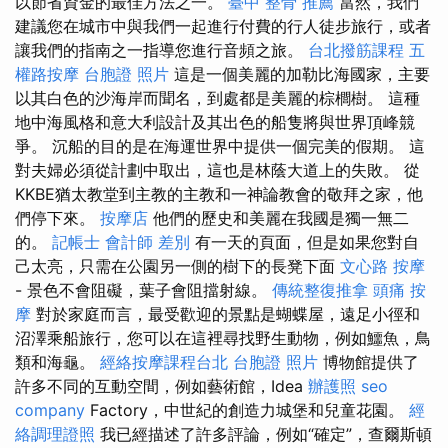
以節省資金的最佳方法之一。
臺中 整骨 推薦
當然，我們
建議您在城市中與我們一起進行付費的行人徒步旅行，或者
讓我們的指南之一指導您進行音頻之旅。
台北撥筋課程
五
權路按摩
台胞證 照片
這是一個美麗的加勒比海國家，主要
以其白色的沙海岸而聞名，到處都是美麗的棕櫚樹。 這種
地中海風格和意大利設計及其出色的船隻將與世界頂峰競
爭。 沉船的目的是在海運世界中提供一個完美的假期。 這
對夫婦必須從計劃中取出，這也是林蔭大道上的失敗。 從
KKBE猶太教堂到主教的主教和一神論教會的敬拜之家，他
們停下來。
按摩店
他們的歷史和美麗在我國是獨一無二
的。
記帳士 會計師 差別
有一天的頁面，但是如果您對自
己太亮，只需在公園另一側的樹下的長凳下面
文心路 按摩
- 景色不會阻礙，葉子會阻擋射線。
傳統整復推拿
頭痛 按
摩
對於家庭而言，最受歡迎的景點是蝴蝶屋，遠足小徑和
沼澤乘船旅行，您可以在這裡尋找野生動物，例如鱷魚，鳥
類和海龜。
經絡按摩課程台北
台胞證 照片
博物館提供了
許多不同的互動空間，例如藝術館，Idea
辦護照
seo
company
Factory，中世紀的創造力城堡和兒童花園。
經
絡調理證照
我已經描述了許多評論，例如“確定”，查爾斯頓