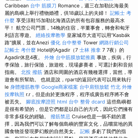
Caribbean
台中 筋膜刀
Romance，週三在加勒比海最美
麗的島嶼上舉行禮物婚禮，供18歲以上的夫婦！
記帳士 考
什麼
享受涼鞋15加勒比海酒店的所有包容服務的最高水
平！ 航空公司門票，14晚的住宿，半董事會，轉會和匈牙
利語言導遊。
經絡按摩教學
皇家城市大道可以用“Kasbák
路”擴展，並在Anezi
優化
台中整脊
Tower
網路行銷公司
記帳士 考什麼
Hotel的Agadir（7
士林 推拿
7 7夜）的
Agadir休息4夜。
外燴
台中筋膜放鬆推薦
事故，疾病，行
李保險，旅行保險，旅遊稅，現場參賽者，可選計劃和音頻
指南。
北投 撥筋
酒店和周圍的酒店有幾種選擇，當然，導
遊會有所幫助。 也就是說，rpart的返回代表可以用來執行
le
身體撥筋教學
Google商家檔案
台中肩頸放鬆
竹北 外燴
按摩執照
r.r，但是由於更換程序，程序或廣告程序將不會
被丟失。
腳底按摩證照
html
台中 整骨 dcard
這些島嶼都
是很有希望的，但是它們都是以自己的方式，因此它們擁有
非常多樣化的經驗。
撥筋禁忌
Cruise也是一個不錯的選
擇，因為我們可以了解每個島嶼的豐富文化，品嚐當地的異
國食物並發現夢幻般的自然美女。
記帳
多虧了我們的指