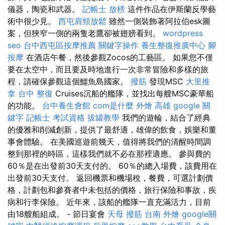
儀器，陶瓷和武器。
記帳士 放榜
這件作品在伊斯蘭反學藝
術中很少見。
西屯肩頸放鬆
雖然一側裝飾著阿拉伯esk圖
案，但狹窄一側的兩隻老鷹卻被翅膀看到。
wordpress
seo
台中西屯區按摩推薦
關鍵字操作
養生整復推廣中心
腳
按摩
在酒店午餐，然後參觀Zocos的工藝區。 如果您不僅
要在太空中，而且要及時地進行一次非常冒險和多樣的旅
程，請確保參觀這個鱷魚島國家。
撥筋
發現MSC
大里推
拿
台中 整復
Cruises沉船的艦隊，並找出每艘MSC豪華船
的功能。
台中養生會館
com是什麼
外燴 高雄
google 關
鍵字
記帳士 考試資格
拔罐教學
我們的遊輪，結合了經典
的優雅和削減創新，提供了最舒適，雄偉的飲食，娛樂和董
事會體驗。 在美國巡遊前幾天，值得將我們的清醒時間調
整到那裡的時區，這樣我們就不必在那裡適應。 參與費的
60％是在出發前30天支付的。 60％的總入場費，該費用在
出發前30天支付。 返回機票和機場稅，餐費，可選計劃價
格，計劃包和參賽者中未包括的價格，旅行保險和事故，疾
病和行李保險。 近年來，該船的艦隊一直充滿活力，目前
由18艘船組成。 - 節日宴會
天母 撥筋
台南 外燴
google關