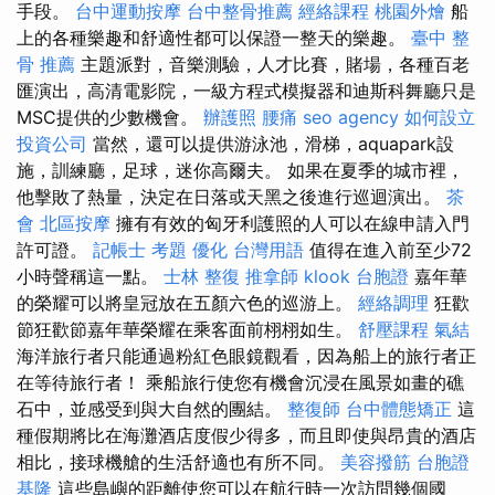
手段。
台中運動按摩
台中整骨推薦
經絡課程
桃園外燴
船
上的各種樂趣和舒適性都可以保證一整天的樂趣。
臺中 整
骨 推薦
主題派對，音樂測驗，人才比賽，賭場，各種百老
匯演出，高清電影院，一級方程式模擬器和迪斯科舞廳只是
MSC提供的少數機會。
辦護照
腰痛
seo agency
如何設立
投資公司
當然，還可以提供游泳池，滑梯，aquapark設
施，訓練廳，足球，迷你高爾夫。 如果在夏季的城市裡，
他擊敗了熱量，決定在日落或天黑之後進行巡迴演出。
茶
會
北區按摩
擁有有效的匈牙利護照的人可以在線申請入門
許可證。
記帳士 考題
優化 台灣用語
值得在進入前至少72
小時聲稱這一點。
士林 整復
推拿師
klook 台胞證
嘉年華
的榮耀可以將皇冠放在五顏六色的巡游上。
經絡調理
狂歡
節狂歡節嘉年華榮耀在乘客面前栩栩如生。
舒壓課程
氣結
海洋旅行者只能通過粉紅色眼鏡觀看，因為船上的旅行者正
在等待旅行者！ 乘船旅行使您有機會沉浸在風景如畫的礁
石中，並感受到與大自然的團結。
整復師
台中體態矯正
這
種假期將比在海灘酒店度假少得多，而且即使與昂貴的酒店
相比，接球機艙的生活舒適也有所不同。
美容撥筋
台胞證
基隆
這些島嶼的距離使您可以在航行時一次訪問幾個國