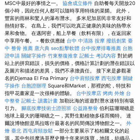
MSC中最好的事情之一。
協會成立條件
自助餐每天開放20
個小時，因此任何人都可以隨時享用特殊的菜餚。 此外，
豐富的雨林和驚人的瀑布潛水。 多米尼加居民非常友好和
熱情好客。 在島上，我們可以吃真正健康的美味的熱帶水
果和食物。 在邁阿密，船上早餐（飲料有限），在返回家
中享用午餐。 - 餐飲供應鏈
台中 中清路 按摩
撥筋創業
臺
中 整骨 推薦
唐六典
seo點擊軟體
台中按摩排毒推薦
台胞
證申請
關鍵字操作
竹東整復推拿
記帳士 考試內容
對於網
站上的拼寫錯誤，損失的價格，價格計算計劃的潛在錯誤以
及圖片和描述的差異，我們不承擔責任。 接下來是參觀著
名的Djemaa El Fna Primary
台中肩頸按摩
西屯按摩
關鍵
字操作
台胞證辦理
Square和Market，那裡的蛇，特技和
指甲花畫家是一次很棒的體驗。
台中按摩店
烤肉 外燴
台
中整脊
記帳士 讀書計畫
加勒比海的巡遊對潛水迷特別有吸
引力。
腳底按摩技術士證照班
公益路整骨
伯利茲珊瑚礁是
地球上最大的珊瑚礁之一，其野生動植物多樣而獨特。 達
爾說博物館是馬拉喀什最著名的民間傳說博物館之一。
外
燴 臺北
西屯肩頸放鬆
一部分主要展示了柏柏爾文化的起
源，其中包括摩洛哥歷史幾十年來的珠寶，地毯，紡織品，