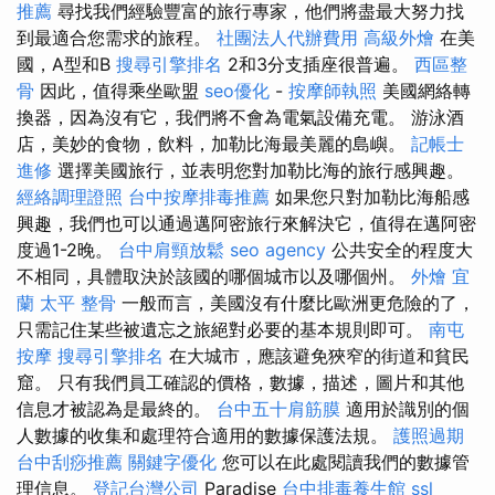
推薦
尋找我們經驗豐富的旅行專家，他們將盡最大努力找
到最適合您需求的旅程。
社團法人代辦費用
高級外燴
在美
國，A型和B
搜尋引擎排名
2和3分支插座很普遍。
西區整
骨
因此，值得乘坐歐盟
seo優化
-
按摩師執照
美國網絡轉
換器，因為沒有它，我們將不會為電氣設備充電。 游泳酒
店，美妙的食物，飲料，加勒比海最美麗的島嶼。
記帳士
進修
選擇美國旅行，並表明您對加勒比海的旅行感興趣。
經絡調理證照
台中按摩排毒推薦
如果您只對加勒比海船感
興趣，我們也可以通過邁阿密旅行來解決它，值得在邁阿密
度過1-2晚。
台中肩頸放鬆
seo agency
公共安全的程度大
不相同，具體取決於該國的哪個城市以及哪個州。
外燴 宜
蘭
太平 整骨
一般而言，美國沒有什麼比歐洲更危險的了，
只需記住某些被遺忘之旅絕對必要的基本規則即可。
南屯
按摩
搜尋引擎排名
在大城市，應該避免狹窄的街道和貧民
窟。 只有我們員工確認的價格，數據，描述，圖片和其他
信息才被認為是最終的。
台中五十肩筋膜
適用於識別的個
人數據的收集和處理符合適用的數據保護法規。
護照過期
台中刮痧推薦
關鍵字優化
您可以在此處閱讀我們的數據管
理信息。
登記台灣公司
Paradise
台中排毒養生館
ssl