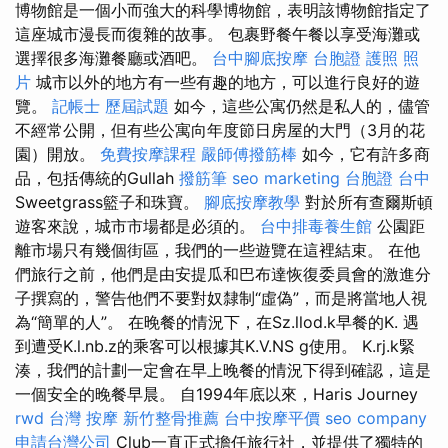
博物館是一個小而強大的科學博物館，表明該博物館指定了
這座城市漫長而復雜的故事。 包裹野餐午餐以享受海灘或
選擇很多海灘餐廳或酒吧。
台中腳底按摩
台胞證 護照 照
片
城市以外的地方有一些有趣的地方，可以進行良好的遊
覽。
記帳士 歷屆試題
如今，這些公寓仍然是私人的，儘管
不經常公開，但有些公寓向年度節日房屋的大門（3月的花
園）開放。
免費按摩課程
嚴師傅撥筋棒
如今，它有許多商
品，包括傳統的Gullah
撥筋筆
seo marketing
台胞證 台中
Sweetgrass籃子和珠寶。
腳底按摩教學
對於所有查爾斯頓
遊客來說，城市市場都是必須的。
台中排毒養生館
公園距
離市場只有幾個街區，我們的一些遊覽在這裡結束。 在他
們旅行之前，他們是由安提瓜和巴布達恢復委員會的激進分
子撰寫的，警告他們不要對奴隸制“虛偽”，而是將當地人視
為“簡單的人”。 在晚餐的情況下，在Sz.llod.k早餐的K. 遇
到遭受K.l.nb.z的乘客可以根據其K.V.NS g使用。 K.rj.k緊
湊，我們的計劃一定會在早上晚餐的情況下得到確認，這是
一個安全的晚餐早晨。 自1994年底以來，Haris Journey
rwd
台灣 按摩
新竹整骨推薦
台中按摩平價
seo company
申請台灣公司
Club一直正式擔任旅行社，並提供了獨特的