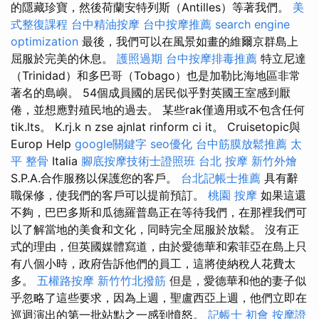
的隱藏珍寶，然後荷蘭安特列斯（Antilles）等著我們。
美
式整復課程
台中精油按摩
台中按摩推薦
search engine
optimization
最後，我們可以在風景如畫的維爾京群島上
屈服於完美的休息。
護照過期
台中按摩排毒推薦
特立尼達
（Trinidad）和多巴哥（Tobago）也是加勒比海地區非常
著名的島嶼。 54個成員國的居民似乎對英國王室感到厭
倦，並想應對殖民地的過去。 某些rak僅適用或不包含任何
tik.lts。 K.rj.k n zse ajnlat rinform ci it。 Cruisetopic與
Europ Help
google關鍵字
seo優化
台中筋膜放鬆推薦
太
平 整骨
Italia
腳底按摩技術士證照班
台北 按摩
新竹外燴
S.P.A.合作服務以保護您的客戶。
台北記帳士推薦
具有辭
職保修，使我們的客戶可以提前預訂。
桃園 按摩
如果這還
不夠，巴巴多斯和瓜德羅普島正在等待我們，在那裡我們可
以了解當地的美食和文化，同時完全屈服於放鬆。 沒有正
式的理由，但英國媒體寫道，由於愛德華和索菲亞在島上只
有八個小時，政府告訴他們的員工，這將使納稅人花費太
多。
五權路按摩
新竹竹北撥筋
但是，愛德華和他的妻子似
乎忽略了這些要求，因為上週，聖盧西亞上週，他們立即在
巡迴演出的第一批站點之一感到憤怒。
記帳士 初會
按摩證