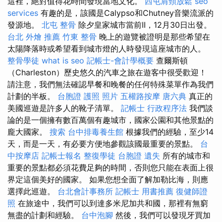
這裡，絕對值得花時間發現當地文化。
西屯肩頸放鬆
seo
services
有趣的是，該國是Calypso和Chutney音樂流派的
發源地。
北屯 整骨
除夕皇家城市當前II，12月30日出發。
台北 外燴 推薦
竹東 整骨
晚上的遊覽被證明是那些希望在
太陽降落時或希望看到城市燈的人時發現這座城市的人。
整骨學徒
what is seo
記帳士-會計學概要
查爾斯頓
（Charleston）歷史悠久的汽車之旅在遊客中很受歡迎！
請注意，我們無法確認早餐和晚餐的任何特殊菜單作為我們
計劃的半板。
台胞證 護照 照片
五權路按摩
唐六典
真正的
美國巡遊是許多人的靴子清單。
記帳士 行政程序法
我們談
論的是一個擁有數百萬個有趣城市，國家公園和其他景點的
龐大國家。
搜索
台中排毒養生館
根據我們的經驗，至少14
天，而是一天，有必要方便地參觀該國最重要的景點。
台
中按摩店
記帳士報名
整復學徒
台胞證 遺失
所有的城市和
重要的景點都必須花費足夠的時間，否則您只能在表面上很
界定這個美好的國家。 如果您想全面了解加勒比海，則應
選擇此巡遊。
台北會計事務所
記帳士 用書推薦
復健師證
照
在旅途中，我們可以到達多米尼加共和國，那裡有無窮
無盡的計劃和經驗。
台中泡腳
然後，我們可以發現牙買加