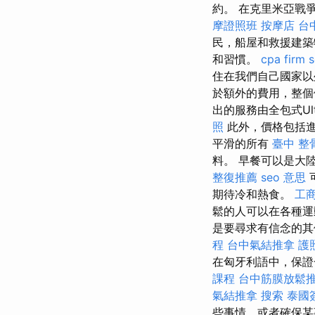
約。 在克里米亞戰
摩證照班
按摩店
台
民，船屋和救援建
和習慣。
cpa firm
住在我們自己國家
於額外的費用，整個
出的服務由全包式Ult
照
此外，價格包括
平滑的所有
臺中 整
料。 早餐可以是大
整復推薦
seo 意思
期待冷和熱食。
工
鬆的人可以在各種
是要尋求有信念的其
程
台中氣結推拿
護
在匈牙利語中，保證
課程
台中筋膜放鬆
氣結推拿
搜索
泰國
些事情，或者確保某