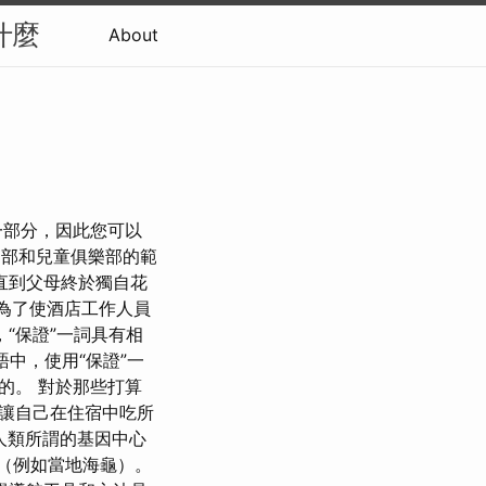
什麼
About
一部分，因此您可以
部和兒童俱樂部的範
直到父母終於獨自花
為了使酒店工作人員
“保證”一詞具有相
語中，使用“保證”一
的。 對於那些打算
讓自己在住宿中吃所
人類所謂的基因中心
（例如當地海龜）。