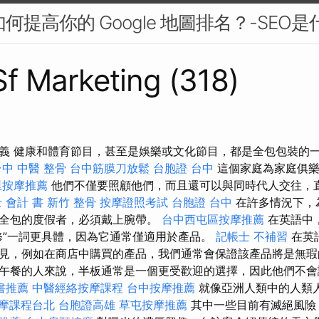
如何提高你的 Google 地圖排名？-SEO是
 Sf Marketing (318)
義 健康和體育節目，甚至是娛樂或文化節目，都是全包包裝的
台中 中醫 整骨
台中筋膜刀放鬆
台胞證 台中
這個家庭為家庭俱樂
里按摩推薦
他們不僅要照顧他們，而且還可以與同時代人交往，
 會計 書
新竹 整骨
按摩證照考試
台胞證 台中
在許多情況下，
全包的度假者，必須戴上腕帶。
台中西屯區按摩推薦
在英語中，
修”一詞更具體，因為它通常僅適用於產品。
記帳士 不補習
在英
見，例如在商店中購買的產品，我們通常會保證該產品將是無瑕
午餐的人來說，半板通常是一個更受歡迎的選擇，因此他們不會
書推薦
中醫經絡按摩課程
台中按摩推薦
就像亞洲人類中的人類
摩課程台北
台胞證高雄
草屯按摩推薦
其中一些目前有滅絕風險