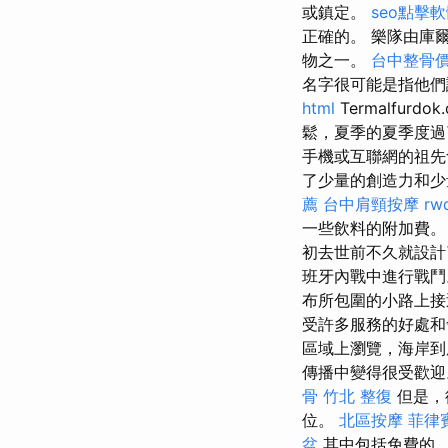
或鎮定。
seo點擊
正確的。 樂隊由庫爾
物之一。
台中整骨
名字很可能是指他們
html
Termalfur
鬆，夏季的夏季度過
手機或互聯網的祖
了少量的創造力和少
薦
台中肩頸按摩
rw
一些飲料的附加費。 從海
初去世前不久就設
班牙內戰中進行戰
布所包圍的小路上接
受許多服務的好處
區域上瀏覽，海岸到
傳播中變得很受歡迎
骨
竹北 整復
但是，
位。
北區按摩
菲律
盆
其中包括免費的，