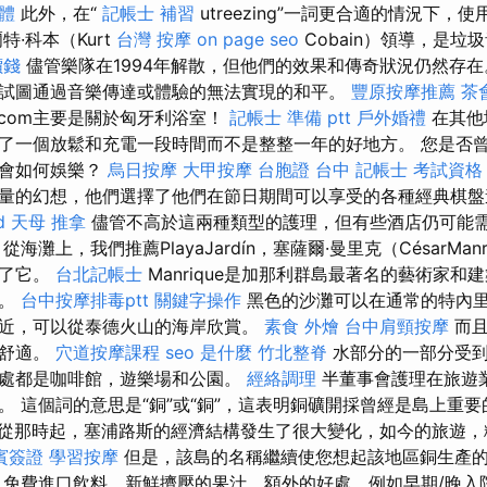
軟體
此外，在“
記帳士 補習
utreezing”一詞更合適的情況下，
特·科本（Kurt
台灣 按摩
on page seo
Cobain）領導，是垃
價錢
儘管樂隊在1994年解散，但他們的效果和傳奇狀況仍然存
試圖通過音樂傳達或體驗的無法實現的和平。
豐原按摩推薦
茶
dok.com主要是關於匈牙利浴室！
記帳士 準備 ptt
戶外婚禮
在其他
了一個放鬆和充電一段時間而不是整整一年的好地方。 您是否
先會如何娛樂？
烏日按摩
大甲按摩
台胞證 台中
記帳士 考試資格
量的幻想，他們選擇了他們在節日期間可以享受的各種經典棋
d
天母 推拿
儘管不高於這兩種類型的護理，但有些酒店仍可能
灘上，我們推薦PlayaJardín，塞薩爾·曼里克（CésarManr
計了它。
台北記帳士
Manrique是加那利群島最著名的藝術家和
鬥。
台中按摩排毒ptt
關鍵字操作
黑色的沙灘可以在通常的特內
近，可以從泰德火山的海岸欣賞。
素食 外燴
台中肩頸按摩
而且
和舒適。
穴道按摩課程
seo 是什麼
竹北整脊
水部分的一部分受到
處都是咖啡館，遊樂場和公園。
經絡調理
半董事會護理在旅遊
。 這個詞的意思是“銅”或“銅”，這表明銅礦開採曾經是島上重
從那時起，塞浦路斯的經濟結構發生了很大變化，如今的旅遊，
賓簽證
學習按摩
但是，該島的名稱繼續使您想起該地區銅生產
免費進口飲料，新鮮擠壓的果汁，額外的好處，例如早期/晚入