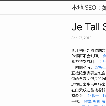
本地 SEO：
Je Tall
Sep 27, 2013
匈牙利的外國假期含
休假而不會無聊。
圍都特別有利。
后
一兩個小時。
記帳士
直接確定需要全包含
似的含義，但是“保
詞在日常生活中很常
在白天或在當地餐館
有飲食。
記帳士 用
一樣。
推拿 整骨
按