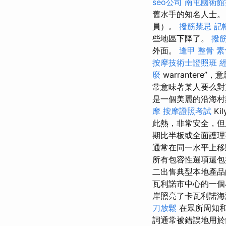
seo公司
南屯國術館
舊水手的知名人士。
員）。
撥筋禁忌
記
些地區下降了。
撥
外面。
逢甲 整骨
素
按摩技術士證照班
麼
warrantere”
常意味著某人要么對
是一個美麗的沿海村
摩
按摩證照考試
Ki
此熱，非常安全，
期比半板或全面護
通常在同一水平上
所有包容性選項還包
二出售典型本地產
瓦利諾市中心的一個
岸照亮了卡瓦利諾海灘（
刀放鬆
在眾所周知和
詞通常被錯誤地用於