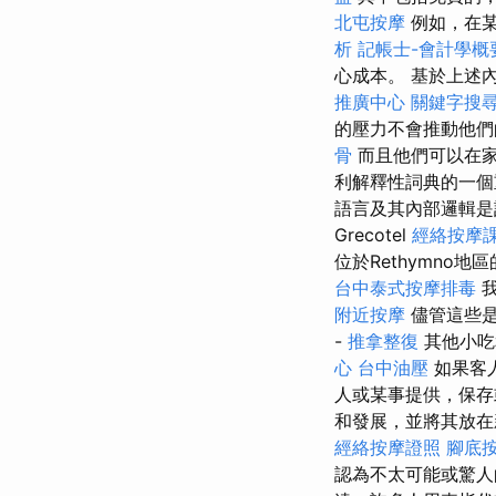
北屯按摩
例如，在某
析
記帳士-會計學概
心成本。 基於上述
推廣中心
關鍵字搜
的壓力不會推動他們
骨
而且他們可以在家中
利解釋性詞典的一
語言及其內部邏輯是
Grecotel
經絡按摩
位於Rethymn
台中泰式按摩排毒
我
附近按摩
儘管這些是
-
推拿整復
其他小吃
心
台中油壓
如果客
人或某事提供，保存
和發展，並將其放在
經絡按摩證照
腳底
認為不太可能或驚人