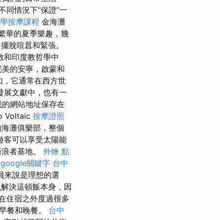
不同情況下“保證”一
學按摩課程
金海灘
了繁華的夏季樂趣，幾
中擺脫喧囂和緊張。
教和印度教哲學中
完美的安寧，啟蒙和
如，它通常在西方世
發展文獻中，也有一
我的網站地址保存在
ltaic
按摩證照
的海灘俱樂部，整個
遊客可以享受太陽能
衝浪者基地。
外燴 點
。
google關鍵字
台中
人員來說是理想的選
么解決這頓飯本身，因
在住宿之外度過很多
供早餐和晚餐。
台中