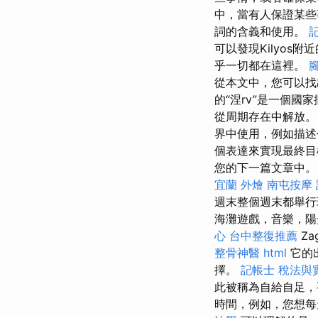
中，當有人保證某些
詞的含義和使用。
可以發現Kilyo
乎一切都在這裡。
從本文中，您可以找
的“涅rv”是一個
從周期存在中解放
界中使用，例如描述
個表達來實現最終
您的下一篇文章中。 
宜蘭 外燴
南屯按摩
週末整個週末都舉
海灘遊戲，音樂，陽
心
台中整復推薦
Za
整骨神醫
html
它的出
擇。
記帳士 稅法與
此被稱為自給自足
時間，例如，您想每