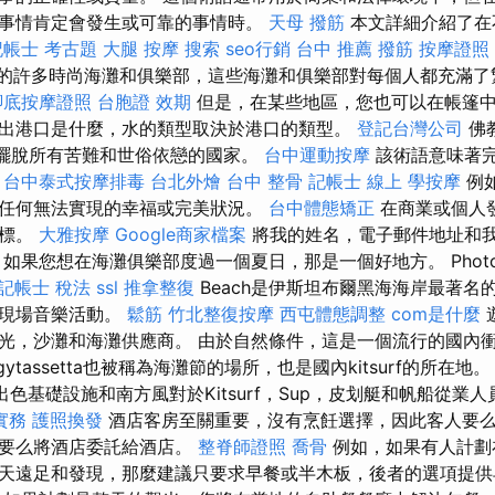
事情肯定會發生或可靠的事情時。
天母 撥筋
本文詳細介紹了在
記帳士 考古題
大腿 按摩
搜索
seo行銷
台中 推薦 撥筋
按摩證照
s附近的許多時尚海灘和俱樂部，這些海灘和俱樂部對每個人都充滿
腳底按摩證照
台胞證 效期
但是，在某些地區，您也可以在帳篷
出港口是什麼，水的類型取決於港口的類型。
登記台灣公司
佛
國家擺脫所有苦難和世俗依戀的國家。
台中運動按摩
該術語意味著
。
台中泰式按摩排毒
台北外燴
台中 整骨
記帳士 線上
學按摩
例
任何無法實現的幸福或完美狀況。
台中體態矯正
在商業或個人
目標。
大雅按摩
Google商家檔案
將我的姓名，電子郵件地址和
如果您想在海灘俱樂部度過一個夏日，那是一個好地方。 Photo Vo
記帳士 稅法
ssl
推拿整復
Beach是伊斯坦布爾黑海海岸最著名
行現場音樂活動。
鬆筋
竹北整復按摩
西屯體態調整
com是什麼
光，沙灘和海灘供應商。 由於自然條件，這是一個流行的國內
gytassetta也被稱為海灘節的場所，也是國內kitsurf的所在地
色基礎設施和南方風對於Kitsurf，Sup，皮划艇和帆船從業
實務
護照換發
酒店客房至關重要，沒有烹飪選擇，因此客人要
，要么將酒店委託給酒店。
整脊師證照
喬骨
例如，如果有人計劃
天遠足和發現，那麼建議只要求早餐或半木板，後者的選項提