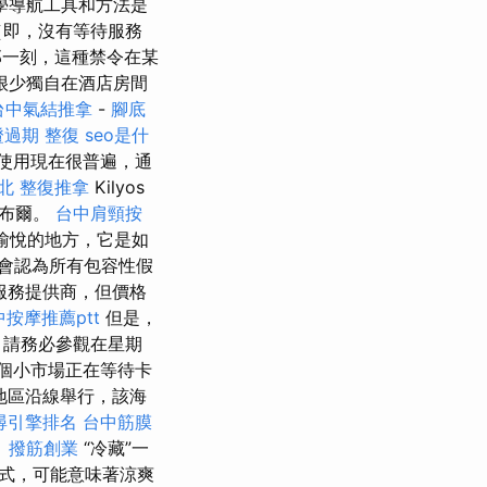
學導航工具和方法是
（即，沒有等待服務
那一刻，這種禁令在某
很少獨自在酒店房間
台中氣結推拿
-
腳底
證過期
整復
seo是什
的使用現在很普遍，通
北 整復推拿
Kilyos
坦布爾。
台中肩頸按
人愉悅的地方，它是如
會認為所有包容性假
服務提供商，但價格
中按摩推薦ptt
但是，
 請務必參觀在星期
個小市場正在等待卡
地區沿線舉行，該海
尋引擎排名
台中筋膜
。
撥筋創業
“冷藏”一
式，可能意味著涼爽