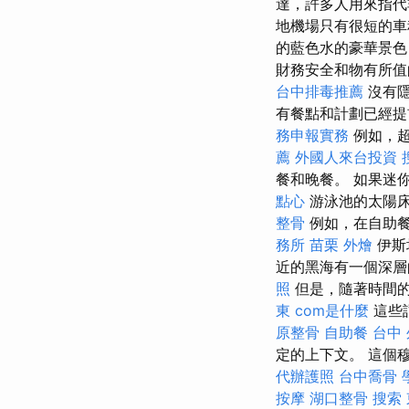
達，許多人用來指代
地機場只有很短的
的藍色水的豪華景色
財務安全和物有所值
台中排毒推薦
沒有隱
有餐點和計劃已經提
務申報實務
例如，超
薦
外國人來台投資
餐和晚餐。 如果迷
點心
游泳池的太陽床
整骨
例如，在自助餐
務所
苗栗 外燴
伊斯坦
近的黑海有一個深層
照
但是，隨著時間
東
com是什麼
這些
原整骨
自助餐
台中 
定的上下文。 這個
代辦護照
台中喬骨
按摩
湖口整骨
搜索