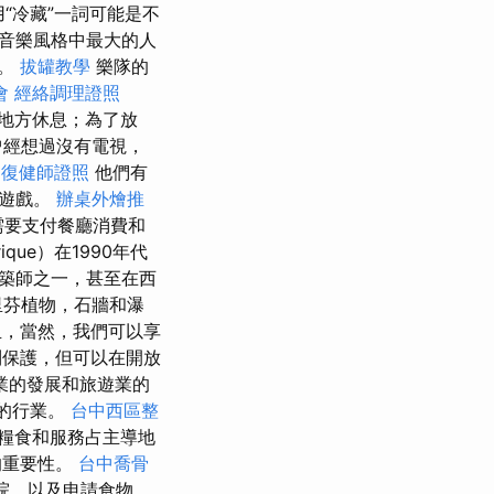
使用“冷藏”一詞可能是不
圾音樂風格中最大的人
在。
拔罐教學
樂隊的
會
經絡調理證照
地方休息；為了放
曾經想過沒有電視，
復健師證照
他們有
盤遊戲。
辦桌外燴推
需要支付餐廳消費和
ique）在1990年代
建築師之一，甚至在西
里芬植物，石牆和瀑
，當然，我們可以享
保護，但可以在開放
業的發展和旅遊業的
要的行業。
台中西區整
糧食和服務占主導地
的重要性。
台中喬骨
院，以及申請食物。