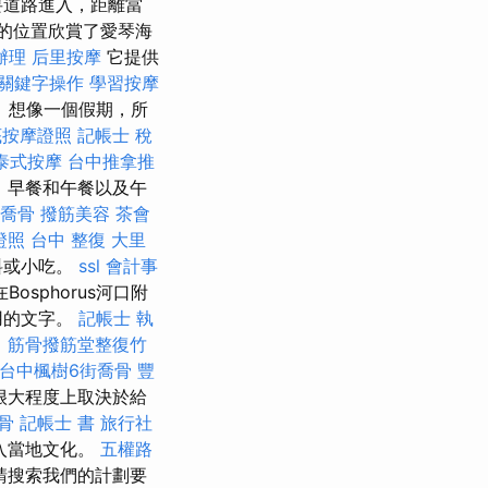
要道路進入，距離當
的位置欣賞了愛琴海
辦理
后里按摩
它提供
關鍵字操作
學習按摩
 想像一個假期，所
底按摩證照
記帳士 稅
泰式按摩
台中推拿推
，早餐和午餐以及午
喬骨
撥筋美容
茶會
證照
台中 整復
大里
料或小吃。
ssl
會計事
osphorus河口附
用的文字。
記帳士 執
名
筋骨撥筋堂整復竹
台中楓樹6街喬骨
豐
很大程度上取決於給
骨
記帳士 書
旅行社
入當地文化。
五權路
請搜索我們的計劃要