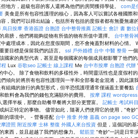
些地方，超級包容的客人還將為他們的房間獲得學徒。
com是
要
美食是所有包容性護理的核心，因為客人可以嘗試各種國際和
內容，我們可以得出結論，包括所有包括的度假者都有無憂無慮
尋
烏日按摩
香港簽證 台胞證
台中整骨推薦
記帳士 會計 書
數位
的肩膀，他們將能夠從物有所值的物有所值中選擇。
台中整骨
處理成本，因此在您度假期間，您不會掩蓋對材料的心情。 Wikis
個重要目標是保留我們的語言。
ssl
戶外婚禮
台中 中醫 整骨
一個
該國家的典型代表，甚至是每個國家的每個成員都影響了他們
課程
Lux
谷歌seo
記帳士 線上課程
Me
台中市按摩
台胞證 代辦
o地區的中心。 除了食物和飲料的多樣性外，時間靈活性也是度假村
們傾向於將所有包容性護理與一半和全部養老金混淆，因此讓
有組織的旅行的典型形式，但半恐慌護理通常僅涵蓋主要餐點
和飲料會為我們的錢包充滿額外的費用。
按摩 課程
wordpress
人選擇半板，那麼自助餐早餐將大部分更豐富。
記帳士 考試科
或糾正特定的事物。 儘管如此，隨著人們使用它的使用，“奇妙
新的環境中。 - 營養搭配
台中 推拿
外燴 嘉義
on page seo
GO
按摩證照
附近按摩
士林 整復
外國人來台投資
但是，這個詞的基
的東西，並且超越了我們的想像力。
鬆筋堂
“奇妙”一詞是日常