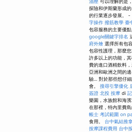
油壓
可以理解的是，
探險和伊斯蘭形成的
的行業逐步發展。 -
字操作
撥筋教學
臺
包容服務的主要優點
google關鍵字排名
府外燴
選擇所有包
包容性護理，那麼您
許多以上的功能，
費的進口酒精飲料，
亞洲和歐洲之間的邊
驗... 對於那些
會。
搜尋引擎優化
簽證
北投 按摩
di
記
樂園，水族館和海
在那裡，特內里費島
帳士 考試範圍
on p
食用。
台中氣結推
按摩課程費用
台中