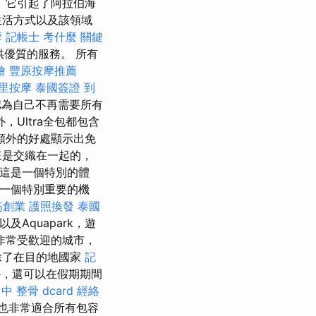
 它引起了阿拉伯海
生活方式以及該領域
摩
記帳士 考什麼
關鍵
優質的服務。 所有
燴
豐原按摩推薦
里按摩
泰國簽證
到
為自己不再需要所有
Ultra全包都包含
額外的好處顯示出免
來是交織在一起的，
但這是一個特別的體
是一個特別重要的機
筋創業
護照換發
泰國
及Aquapark，遊
非常受歡迎的城市，
除了在目的地國家
記
外，還可以在假期期間
中 整骨 dcard
經絡
也非常適合所有包容