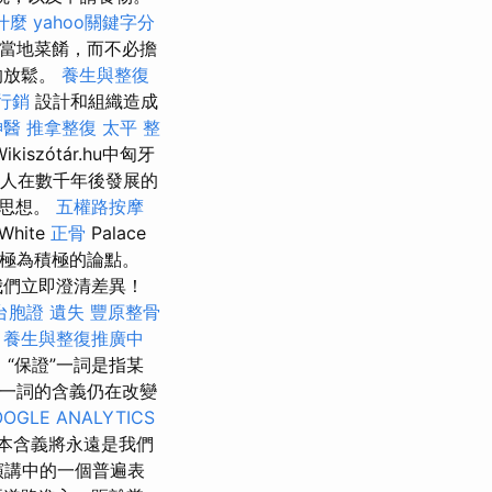
什麼
yahoo關鍵字分
當地菜餚，而不必擔
的放鬆。
養生與整復
行銷
設計和組織造成
神醫
推拿整復
太平 整
zótár.hu中匈牙
人在數千年後發展的
的思想。
五權路按摩
White
正骨
Palace
的極為積極的論點。
我們立即澄清差異！
台胞證 遺失
豐原整骨
養生與整復推廣中
目
“保證”一詞是指某
”一詞的含義仍在改變
OGLE ANALYTICS
本含義將永遠是我們
演講中的一個普遍表