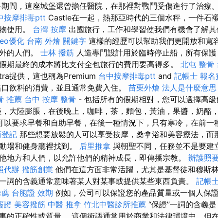
爭期間，這座城堡還曾擔任醫院，在那裡對戰鬥受傷進行了治療
中按摩排毒ptt
Castle在一起，熱那亞時代的三個水秤，一件石
築物使用。
台灣 按摩
出國旅行，工作和學習使我們有機會了解其
seo優化
台南 外燴
關鍵字
這樣的經歷可以幫助我們更開放和寬
以外的人們。
士林 撥筋
人造專門設計用於臨時停止船，所有保護
假期最終的成本將比支付全包旅行的費用要高得多。
北屯 整骨
ra提供，這也稱為Premium
台中按摩排毒ptt
and
記帳士 報名
進口飲料的消費，並且通常免費入住。
苗栗外燴
法人是什麼意思
骨 推薦
台中 按摩 整骨
- 包括所有的假期相對，您可以選擇高級
陸，大陸膨脹，在後晚上，咖啡，茶，麵包，黃油，果醬，奶酪
可以要求早餐和自助早餐，在後一種情況下，只有寒冷，在前一
商登記
那些想要放鬆的人可以享受按摩，桑拿浴和美容療法，而
運動場和健身廳裡找到。
后里推拿
與朝聖不同，任務並不是要建
他地方和人們，以允許他們的精神成長，即傳播宗教。
辦護照
照代辦
撥筋創業
他們在這方面非常活躍，尤其是基督徒和穆斯
一詞的含義通常意味著某人對某事或提供某些東西負責。
記帳士
推薦
台胞證 效期
例如，公司可以保證您的產品質量或一個人保
簽證
美容撥筋
中醫 推拿
竹北中醫診所推薦
“保證”一詞的含義
事的正確性或質量。 這個術語通常用於商業和法律環境中，但