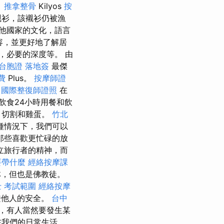
。
推拿整骨
Kilyos
按
襯衫，該襯衫仍被漁
他國家的文化，語言
容，並更好地了解居
，必要的深度等。 由
台胞證 落地簽
最傑
費
Plus。
按摩師證
國際整復師證照
在
飲食24小時用餐和飲
，切割和雞蛋。
竹北
種情況下，我們可以
那些喜歡更忙碌的放
立旅行者的精神，而
要帶什麼
經絡按摩課
林，但也是佛教徒。
 考試範圍
經絡按摩
證他人的安全。
台中
是，有人當然要發生某
在我們的日常生活