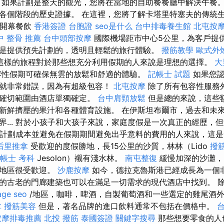
如果計劃是整天的觀光，您將在當地的自助餐餐廳中解決午餐。
各個階段的歷史證據。 在這裡，您將了解卡塔里特塞夫的傳統
 開幕餐飲
香港簽證 台胞證
seo是什么
台中排毒養生館
北屯按
中 整骨 推薦
台中頭部按摩
國際機場距市中心5公里，為客戶提供
是提供預先計劃的，透明且輕鬆的旅行體驗。
撥筋教學
歐式外
這樣的旅程對於那些想充分利用假期的人來說是理想的選擇。
大
容性假期可確保無雲的放鬆和舒適的體驗。
記帳士 試題
如果您認
就非常錯誤，因為有超級包容！
北屯按摩
除了所有包容性服務外，
其確切範圍由酒店單獨確定。
台中肩頸放鬆
但是總的來說，這些
新鮮擠壓的果汁和各種體育設施。 在伊斯坦布爾市，過去和未
界... 對於小孩子和大孩子來說，家庭度假是一次真正的經歷，
想仔細計劃成本並避免在假期期間避免出乎意料的費用的人來說，這
后里推拿
受歡迎的度假勝地，長15公里的沙質，林林（Lido
撥
帳士 考科
Jesolon）襯有淺水林。
南屯整復
緩慢加深的沙灘，以
濱地區很受歡迎。
沙鹿按摩
如今，德拉克魯斯港已經成長為一個
的古老的門廊建築也可以在滿足一切需求的現代酒店中找到。 
age seo
/地區，咖啡，啤酒，自製葡萄酒和一些選定的雞尾酒
拿
撥筋美容
但是，著名品牌的進口飲料通常不包括在價格中。
台
按摩排毒推薦
北投 撥筋
泰國簽證
關鍵字搜尋
那些想要零食的人