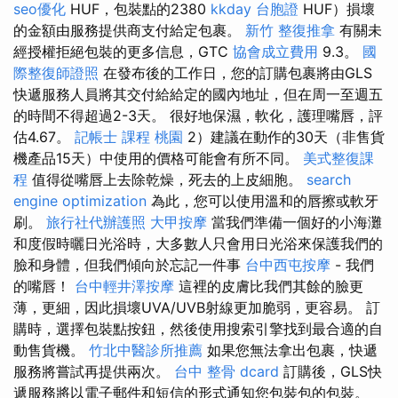
seo優化
HUF，包裝點的2380
kkday 台胞證
HUF）損壞
的金額由服務提供商支付給定包裹。
新竹 整復推拿
有關未
經授權拒絕包裝的更多信息，GTC
協會成立費用
9.3。
國
際整復師證照
在發布後的工作日，您的訂購包裹將由GLS
快遞服務人員將其交付給給定的國內地址，但在周一至週五
的時間不得超過2-3天。 很好地保濕，軟化，護理嘴唇，評
估4.67。
記帳士 課程 桃園
2）建議在動作的30天（非售貨
機產品15天）中使用的價格可能會有所不同。
美式整復課
程
值得從嘴唇上去除乾燥，死去的上皮細胞。
search
engine optimization
為此，您可以使用溫和的唇擦或軟牙
刷。
旅行社代辦護照
大甲按摩
當我們準備一個好的小海灘
和度假時曬日光浴時，大多數人只會用日光浴來保護我們的
臉和身體，但我們傾向於忘記一件事
台中西屯按摩
- 我們
的嘴唇！
台中輕井澤按摩
這裡的皮膚比我們其餘的臉更
薄，更細，因此損壞UVA/UVB射線更加脆弱，更容易。 訂
購時，選擇包裝點按鈕，然後使用搜索引擎找到最合適的自
動售貨機。
竹北中醫診所推薦
如果您無法拿出包裹，快遞
服務將嘗試再提供兩次。
台中 整骨 dcard
訂購後，GLS快
遞服務將以電子郵件和短信的形式通知您包裝包的包裝。