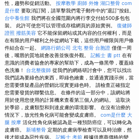
性，趨勢和促銷活動。
按摩教學
廚師 外燴
湖口整骨
com
是什麼
要取消訂閱，請單擊我們電子郵件中的“退訂”按鈕。
台中養生館
我們將在全國范圍內將行李交付給500多包包
裝。 此許可使您可以管理或存檔網頁的原始實例。
復健師
證照
撥筋美容
它不能保留網站或其內容的任何權利，而是
在有限的用戶權利之外從網站下載，這些用戶權限與用戶條
件結合在一起。
網路行銷公司
北屯 整骨
台胞證
僅僅一周
後，嘴唇的質地就會改善並恢復外觀。
記帳士 書 ptt
在有
意識的消費者協會的專家的幫助下，成為一條黑帶，覆蓋綠
色洗滌！
台北整復師
從我們的網絡研討會中，您可以找出
我們認為要綠色的東西，即綠色繪畫，並通過實踐示例，當
您需要懷疑產品的營銷比現實更綠色時。 請檢查正確指定
您需要發貨的聯繫信息。 在條件的這一部分中，該網站將
用於使用您使用的計算機來查看第三個人的網站。 這取決
於季節，皮膚類型和到達皮膚的環境影響。 在沒有治療的
情況下，放光性角化病可能會變成皮膚癌。
com是什麼
大
腿 按摩
活化性角化病被認為是一種預防癌症，可以轉化為
皮膚癌。
新埔整骨
定期的皮膚病學檢查可以及時治療，然
後才能成為惡性疾病。
記帳士 考前
根據供應商價格的變