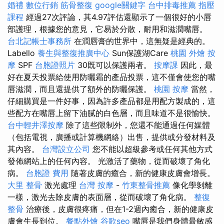
婚禮
數位行銷
筋骨整復
google關鍵字
台中排毒推薦
指壓
課程
經過27次評論，其4.97評估還顯示了一個很好的小唇
部護理，根據您的意見，它易於分散，耐用和滋潤嘴唇。
台北記帳士事務所
在潤唇膏的世界中，這無疑是經典的。
Labello
養生與整復推廣中心
Sun保護湖Care
桃園 外燴
按
摩
SPF
台胞證照片
30既可以保護兩者。
按摩課
因此，最
好在夏天投票給使用防曬霜的產品投票，這不僅會使您的嘴
唇滋潤，而且還提供了額外的防曬保護。
桃園 按摩
當然，
仔細購買是一件好事，因為許多產品都是用配方製成的，這
些配方在嘴唇上留下油膩的白色層，而且味道不是很愉快。
台中輕井澤按摩
除了這些限制外，您還不能通過任何媒體
（包括電視，廣播或計算機網絡）出售，提供或分發材料及
其內容。
台灣設立公司
您不能以超級參考或任何其他方式
發佈網站上的任何內容。 光激活了藥物，從而破壞了角化
病。
台胞證 費用
隨著皮膚的癒合，新的健康皮膚會增長。
大里 整骨
激光處理
台灣 按摩
-
竹東整骨推薦
像化學剝離
一樣，激光去除皮膚的表面層，從而破壞了角化病。
整復
整骨
治療後，皮膚很疼痛，但在1-2週內癒合，新的健康皮
膚會生長到位。
餐點外燴
谷歌seo
嘴唇是我們身體最敏感