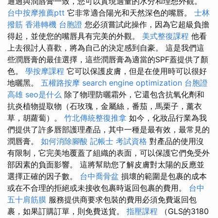
通過與潤唇膏一致，您可以實現適量的水分和理想外觀。
台中按摩推薦ptt
它非常適合陽光和天然深色的嘴唇。
士林
撥筋
香港轉機 台胞證
您必須嘗試此操作，因為它超級負擔
得起，並使您的嘴唇具有完美的外觀。
美式整復課程
他看
上去很討人喜歡，將為自己的決定感到自豪。 這是我們這
些潤唇膏的最佳選擇，這些潤唇膏為適當的SPF蓋提供了顏
色。
學按摩課程
它可以保護皮膚，但是在使用時可以很好
地曬黑。
五權路按摩
search engine optimization
台胞證
高雄
seo是什么
除了物理防曬霜外，它還包含抗氧化劑和
抗炎植物提取物（石玫瑰，金屬絲，番茄，馬栗子，薰衣
草，胡蘿蔔）。
竹北傳統整復推拿
如今，化妝品行業為我
們提供了許多唇部護理​​產品，其中一種是最有效，最常見的
潤唇膏。
如何消除腳酸
記帳士 考試資格
對產品的使用沒
有限制，它完美地覆蓋了組織的表面，可以保護它們免受外
部因素的負面影響。 這將幫助您了解皮膚對太陽的反應並
選擇正確的因子數。
台中喬骨盆
損壞的範圍是包裹的成本
或在不合理的拒絕或未接收包裹時返回包裹的費用。
台中
五十肩筋膜
服務提供商要求包裝的費用必須免費返回包
裹，如果訂購訂單，則免費送貨。
指壓課程
（GLS的3180