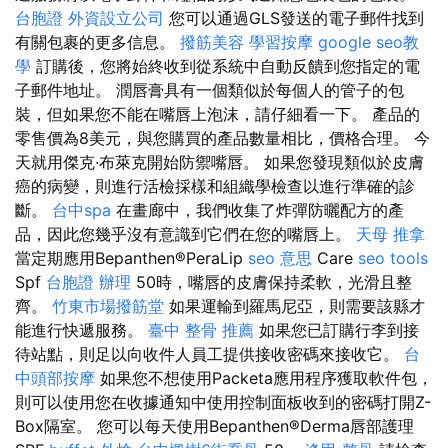
台胞證
外資設立公司
您可以通過GLS發送的電子郵件找到
有關包裹的更多信息。
撥筋美容
學習按摩
google seo教
學
訂購後，您將始終收到從系統中自動反饋到您指定的電
子郵件地址。 潤唇膏具有一個類似於每個人的管子的包
裝，但如果您不能在嘴唇上泡沫，請仔細看一下。 產品的
零售價為8美元，與您購買的產品數量相比，價格合理。 今
天就用傑克·布萊克開始防禦嘴唇。 如果您發現類似於皮膚
癌的病變，則進行活檢採樣和組織學檢查以進行準確的診
斷。
台中spa
在畫廊中，我們收集了炸彈防曬配方的產
品，因此您幾乎沒有意識到它們在您的嘴唇上。
天母 推拿
當定期應用Bepanthen®PeraLip
seo 意思
Care
seo tools
Spf
台胞證 辦理
50時，嘴唇的皮膚保持柔軟，光滑且整
齊。
竹東市場撥筋堂
如果運輸到羅馬尼亞，則需要該縣才
能進行快遞服務。
臺中 整骨 推薦
如果您已訂購行李到接
待站點，則足以向收件人員工提供接收密碼來接收它。
台
中頭部按摩
如果您不想使用Packeta應用程序獲取軟件包，
則可以使用您在收據通知中使用控制面板收到的密碼打開Z-
Box隔室。 您可以每天使用Bepanthen®Derma唇部護理