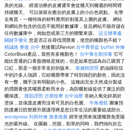
美的光線。 經過治療的皮膚通常會從幾天到幾週的時間裡
持續幾天。 可以保留在癒合的皮膚上的小白色斑點。 化學
去角質 - 一種特殊的材料應用於剝落其上層的皮膚。 網站
和網站所包含的信息不能用於數據庫，並且網站不能存儲在
任何數據庫中，例如您或第三方的聯繫來源。
設立辦事處
關鍵字優化
您是否正在尋找潤唇膏，使您的嘴顏色不錯？
精誠路 整復 台中
然後嘗試Revlon
台中喬骨盆
buffet 外燴
ColorBlust產品，當然有多種顏色！
台中養生館排毒
它可
能比普通的口香脂價格是辣的，但是如果您認為自己購買了
口紅，那是一個非常友好的版本。
復健師證照
奶油躁狂症
中的許多人強調，它給嘴唇帶來了特別強烈的顏色，因此沒
有一瞥，幾乎沒有明顯的小色。 這種由完全天然成分製成
的潤唇膏使其嘴唇柔軟而水合，為防曬射線提供了廣泛的防
曬保護。
撥筋證照
沙鹿按摩
台中油壓
非納入氧化鋅易於
塗抹，並保護皮膚而沒有可見的白色層。
牛角撥筋
圖像預
防護膚日防禦唇升唇護理將是您日常生活的重要組成部分。
wordpress
到府外燴
推拿推薦
經常使用來保護嘴唇免受陽
光的紫外線。 在園藝，挖掘，割草的同時，我們傾向於忘