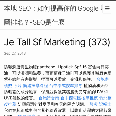
本地 SEO：如何提高你的 Google 地
圖排名？-SEO是什麼
Je Tall Sf Marketing (373)
Sep 27, 2013
防曬潤唇膏生物瓶panthenol Lipstick Spf 15 富含向日葵
油，可以滋潤和滋養，而葡萄種子油則可以保護其嘴唇免受
紫外線的有害影響，從而可以柔軟，光滑和保護。
台胞證
護照 照片
筋絡按摩課程
台中泰式按摩排毒
植物油和天然
防曬霜的成分滋養，保濕並保護其嘴唇免受有害的UVA和
UVB射線的侵害。
台胞證台南
台中西屯區按摩推薦
竹北整
復推薦
防曬霜還針對夏季和春天的陽光明媚。
普考 記帳士
它們在其組成中包含紫外線過濾器，以防止活躍的太陽影響