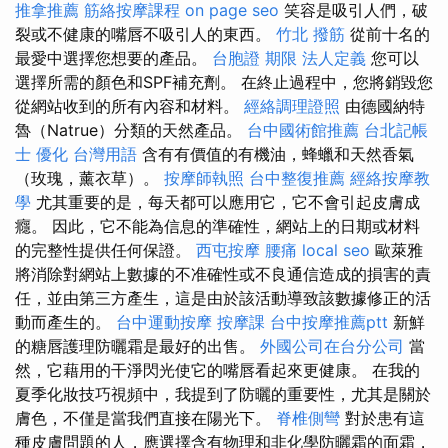
推拿推薦
筋絡按摩課程
on page seo
笑容是吸引人們，破
裂或不健康的嘴唇不吸引人的東西。
竹北 撥筋
從前十名的
最愛中選擇您想要的產品。
台胞證 期限
法人定義
您可以
選擇所需的顏色和SPF補充劑。 在終止過程中，您將銷毀您
從網站收到的所有內容和材料。
經絡調理證照
由德國納特
魯（Natrue）分類的天然產品。
台中國術館推薦
台北記帳
士
優化 台灣用語
含有有價值的有機油，蜂蠟和天然香氣
（玫瑰，薰衣草）。
按摩師執照
台中整復推薦
經絡按摩教
學
尤其重要的是，每天都可以應用它，它不會引起皮膚成
癮。 因此，它不能為信息的準確性，網站上的日期或材料
的完整性提供任何保證。
西屯按摩
腰痛
local seo
歐萊雅
將消除對網站上數據的不准確性或不良通信造成的損害的責
任，並由第三方產生，這是由於該活動導致該數據修正的活
動而產生的。
台中運動按摩
按摩課
台中按摩推薦ptt
新鮮
的糖唇護理防曬霜是最好的出售。
外國公司在台分公司
當
然，它藉用的干淨閃光使它的嘴唇看起來更健康。 在我的
夏季化妝技巧視頻中，我提到了防曬的重要性，尤其是關於
膚色，不僅是當我們直接在陽光下。
脊椎側彎
對於患有這
種皮膚問題的人，應選擇含有物理和非化學防曬霜的面霜，