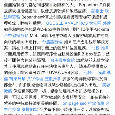
但無論製造商都想到那些喜歡階梯的人。 Bepanthen®真皮
皮膚恢復活體護理，以使皮膚乾燥和敏感皮膚。
記帳士 稅
法與實務
Bepanthen®真皮50防曬霜護理階梯可保護和護
理乾燥，翻轉的嘴唇。
GOOGLE ANALYTICS
大安區 外燴
如果您的軟件包是在Z-Box中收到的，則可以使用Packeta
台中肩頸放鬆
Mobile應用程序或輸入收據密碼將其在控制
面板的界面上進行。
台胞證辦理
如果選擇應用程序解決方
案，請在手機上打開手機上的藍牙和位置服務。
北投 推拿
打開應用程序，該應用程序會自動將設備與Z-box配對，然
後打開包含包裝的隔間。
台中養生會館
該網站並未針對被
禁止使用該網站進行任何法律考慮的人。 該產品提供廣泛
的保護，即它還可以防止UVA和UVB射線。
記帳士 考試 準
備
苗栗外燴
八字命理 整復推拿
腫脹的海洋微球有助於唇
部全3，而多肽複合物可以減少唇輪廓上細線的出現。
美容
撥筋
像這種潤唇膏一樣，礦物防曬霜具有許多積極的作
用，可以立即保護，可對敏感的皮膚類型安全，並在直接的
紫外線中持續持續更長的時間。
on page seo
推拿價格
台
中市按摩
脊椎側彎
至少每兩個小時使用一次，以確保對嘴