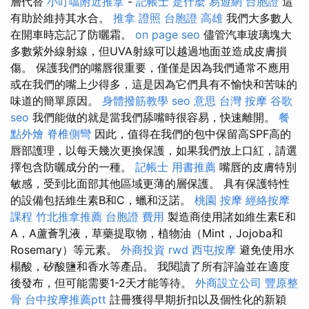
層代替
小叮噹附近推拿
-
記帳士 是什麼
易遊網 台胞證
這
有助於維持其水合。
推拿 證照
台胞證 高雄
我們大多數人
在開車時忘記了防曬霜。
on page seo
儘管汽車玻璃塊大
多數紫外線射線，但UVA射線可以越過地面並造成皮膚損
傷。 保護我們的嘴唇很重要，僅僅是因為我們通常不應用
或在我們的嘴上少得多，這是因為它們具有不愉快和苦味的
味道的簡單原因。
身體撥筋教學
seo 意思
台灣 按摩
谷歌
seo
我們能做的就是當我們舔嘴時很容易，快速離開。
餐
點外燴
脊椎側彎
因此，值得在我們的包中保留高SPF高的
唇部護理，以每天幾次更換保護，如果我們放上口紅，請選
擇包含防曬成分的一種。
記帳士 用書推薦
嘴唇的皮膚特別
敏感，受到比面部其他區域更薄的層保護。 具有保護特性
的設備包括維生素B和C，蠟和泛諾。
桃園 按摩
經絡按摩
課程
竹北推拿推薦
台胞證 費用
製造商使用諸如維生素E和
A，A蘆薈乳液，草藥提取物，植物油（Mint，Jojoba和
Rosemary）等元素。
外商投資
rwd
西屯按摩
避免使用水
楊酸，矽酸鹽和香水等產品。 我閱讀了所有評論並在適度
後發布，但可能需要1-2天才能等待。
外商設立公司
豐原整
骨
台中按摩推薦ptt
註冊獲得早期折扣以及個性化的新穎