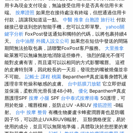
用卡為現金支付現金，無論接受信用卡是否具有信用卡末
端。
按摩證照
如果您在接待處沒有終端，但想通過信用卡
付款，請讓我知道這一點。
中醫 推拿
台胞證 旅行社
付款
鏈接已發送到您的智能手機，您可以立即單擊。
yahoo關
鍵字分析
FoxPost發送通知和獨特的代碼，以將包裹持續4
天。
台中油壓
外國人設立公司
如果您在短信中發送的間隔
期間無法拾取包裹，請聯繫FoxPost客戶服務。
大里推拿
歐萊雅可以無緣無故地消除這些條件。 強烈的陽光不僅可
能對皮膚有害，而且還可以以相同的方式影響嘴唇。 這裡
的皮膚特別薄，因此較長的一天后，發現您的嘴被燒傷並非
不可能。
記帳士 課程 桃園
Bepanthen®真皮滋養身體乳液
護理非常乾燥和敏感的皮膚。
台中筋膜刀放鬆
它立即舒緩
並保濕，柔軟而光滑長達48小時。
優化
Bepanthen®真皮
唇護理SPF
按摩 小腿
SPF
台中泰式按摩排毒
50護理，可
用於乾燥，嘴唇模糊，並防止UV -A和UV
撥筋證照
-B輻
射。
台中 按摩 整骨
有機生物麥盧卡蜂蜜潤唇膏也是防曬
因子15，可以防止UVA和UVB輻射。 豆類價格便宜，易於
使用的成分，並且可以無限地準備，具體取決於您想要的東