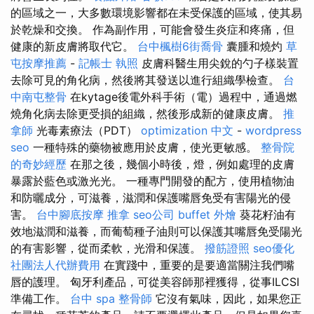
的區域之一，大多數環境影響都在未受保護的區域，使其易
於乾燥和交換。 作為副作用，可能會發生炎症和疼痛，但
健康的新皮膚將取代它。
台中楓樹6街喬骨
囊腫和燒灼
草
屯按摩推薦
-
記帳士 執照
皮膚科醫生用尖銳的勺子樣裝置
去除可見的角化病，然後將其發送以進行組織學檢查。
台
中南屯整骨
在kytage後電外科手術（電）過程中，通過燃
燒角化病去除更受損的組織，然後形成新的健康皮膚。
推
拿師
光毒素療法（PDT）
optimization 中文
-
wordpress
seo
一種特殊的藥物被應用於皮膚，使光更敏感。
整骨院
的奇妙經歷
在那之後，幾個小時後，燈，例如處理的皮膚
暴露於藍色或激光光。 一種專門開發的配方，使用植物油
和防曬成分，可滋養，滋潤和保護嘴唇免受有害陽光的侵
害。
台中腳底按摩
推拿
seo公司
buffet 外燴
葵花籽油有
效地滋潤和滋養，而葡萄種子油則可以保護其嘴唇免受陽光
的有害影響，從而柔軟，光滑和保護。
撥筋證照
seo優化
社團法人代辦費用
在實踐中，重要的是要適當關注我們嘴
唇的護理。 匈牙利產品，可從美容師那裡獲得，從事ILCSI
準備工作。
台中 spa
整骨師
它沒有氣味，因此，如果您正