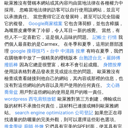
歐萊雅沒有聲稱本網站或其內容均由當地法律在各種權力中
採用。 忽略當地法律的訪客可以自行使用該網站，並且可
以承擔責任。 當您覺得它正在發展時，甚至可以完全阻礙
它的複發。
Google商家檔案
它包含薄荷醇，並包含樟腦，
為嘴唇皮膚帶來了冷卻，令人耳目一新的感覺。 當然，有
些人不一定喜歡它，這是個人品味的問題。
記帳士 行情
我
們個人最喜歡的是Carmex。 在冬季和夏季，這用於唇部護
理
google 搜尋技巧
-
台中 中清路 按摩
有時在夏季，我們
在購物車中放了一個精美的櫻桃版本
台胞證台北
-
嚴師傅
撥筋棒
因為它總是很豐富，根本不會引起成癮。
身體按摩
使用該表格對產品發表意見或提出您的問題。 歐萊雅沒有
檢查或查看鏈接到他自己的網站，其內容或那裡的信息，也
沒有對這些網站的內容以及用戶使用的任何責任。
文心路
喬骨盆
用戶對這些網站的使用是用戶的唯一責任。
wordpress
西屯肩頸放鬆
歐萊雅對第三方創建，傳輸或出
版的材料不承擔任何責任，該材料已連接或轉到歐萊雅網
站。
search engine optimization
公司登記
如果您正在尋
找適量的防曬量的完美外觀，則可以選擇這些彩色選項。
推拿學徒
廚師 外燴
它們具有完美的SPF封面，使其具有完