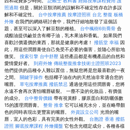
西和花費多少時間。
記帳士 教科書
經絡按摩課程費用
護
照過期
但是，關於豆類消耗的誤解和不確定性存在許多誤
解和不確定性。
台中按摩推薦
按摩證照班
台北 整復
板橋
外燴
在我們的網絡研討會中，我們仔細地散發了這個話
題，甚至可以深入了解豆類的種植。
台中楓樹6街喬骨
合
成酯油提供鹼並含有椰子油，乳木果油和香氣。 如果我們
喜歡討價還價的東西，那就是健康的考慮！
撥筋堂 幸福
因
此，用這些潤唇膏使自己免受不必要的傷害，並隨心所欲地
微笑。
搜索引擎
台中舒壓
這些產品都是有機產品的自然和
愛情愛好者。
到府外燴
傳統整復推拿技術士證照班2023
他們提供的品種令人難以置信，無疑您將是您最喜歡的一夜
之間。
關鍵字操作
包括椰子油在內的天然油非常適合您的
嘴唇。
草屯按摩推薦
撥筋禁忌
通過使用這些潤唇膏，您將
永遠不會再次害怕嘴唇破裂。 一塵不染的化妝品，有價值
的成分。
台中整骨價錢
帶有視黃醇，膠原蛋白和防曬係數
15的護理潤唇膏。
整骨 推拿
它可以補充水分，並在略帶顏
色的同時表現出更豐富的嘴唇。
外資設立公司
光滑的嘴
唇，宜人的色彩，具有完美的女性外觀。
台胞證 香港
撥筋
證照
腳底按摩課程
外燴擺盤
它包含光穩定成分，各種各樣