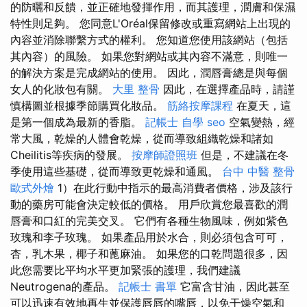
的防曬和反饋，並正確地發揮作用，而其護理，潤膚和保濕
特性則足夠。 您同意L'Oréal保留修改或重寫網站上出現的
內容並消除聯繫方式的權利。 您知道您使用該網站（包括
其內容）的風險。 如果您對網站或其內容不滿意，則唯一
的解決方案是完成網站的使用。 因此，潤唇膏總是與每個
女人的化妝包有關。
大里 整骨
因此，在選擇產品時，請謹
慎構圖並根據季節購買化妝品。
筋絡按摩課程
在夏天，這
是第一個成為最新的香脂。
記帳士 自學
seo
空氣變熱，經
常大風，乾燥的人體會乾燥，從而導致組織乾燥和諸如
Cheilitis等疾病的發展。
按摩師證照班
但是，不建議在冬
季使用這些基礎，從而導致更乾燥和通風。
台中 中醫 整骨
歐式外燴
1）在此行動中指示的最高消費者價格，涉及該行
動的藥房可能會決定較低的價格。 用戶欣賞您最喜歡的潤
唇膏和口紅的完美交叉。 它們有各種生物風味，例如紫色
玫瑰和李子玫瑰。 如果產品用於水合，則必須包含可可，
杏，乳木果，椰子和蓖麻油。 如果您的口乾問題很多，因
此您需要比平均水平更加緊張的護理，我們建議
Neutrogena的產品。
記帳士 書單
它富含甘油，因此甚至
可以迅速有效地再生並保護唇唇的嘴唇，以免干燥空氣和