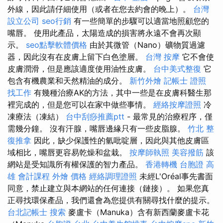
外線，因此請仔細使用（或者在您去約會的晚上）。
台灣
設立公司
seo行銷
有一些簡單的步驟可以適當地照顧您的
嘴唇。 使用此產品，太陽造成的損害將永遠不會再次顯
示。
seo點擊軟體價格
由於其微管（Nano）礦物質過濾
器，因此沒有在皮膚上留下白色塗層。
台灣 按摩
它不會使
皮膚潤滑，但是應該適度使用油性皮膚。
台中美式整復
它
包含有機農業和天然精油的成分。
新竹外燴
記帳士 證照
找工作
有幾種治療AK的方法，其中一些是在皮膚科醫生那
裡完成的，但是您可以在家中做些事情。
經絡按摩證照
冷
凍療法（凍結）
台中刮痧推薦ptt
- 最常見的治療程序，僅
需幾分鐘。 沒有汗腺，嘴唇邊緣只有一些皮脂腺。
竹北 整
復推拿
因此，缺少保護性的氫吡啶層，因此與其他皮膚區
域相比，嘴唇更容易乾燥和盆栽。
按摩師執照
美容撥筋
該
網站是受知識所有權保護的智力產品。
香港轉機 台胞證
高
雄 會計課程
外燴 價格
經絡調理證照
未經L'Oréal事先書面
同意，禁止建立與本網站的任何連接（鏈接）。 如果您真
正尋找環保產品，我們還會為您提供有關尋找什麼的提示。
台北記帳士
搜索
麥盧卡（Manuka）含有新西蘭麥盧卡花