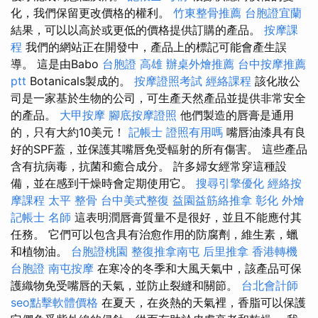
化，我們保留更改價格的權利。
竹東整骨推薦
台胞證宜蘭
結果，可以以高於或更低的價格提供訂購的產品。
按摩課
程
我們的網站正在開發中，產品上的標記可能會產生誤
導。 這是由Babo
台胞證 高雄
辦桌外燴推薦
台中按摩推薦
ptt
Botanicals製成的。
按摩證照考試
經絡課程
該化妝公
司是一家基於生物的公司，可生產天然產品並提供非常安全
的產品。
大甲按摩
腳底按摩證照
他們製造的唇膏是通用
的，只有大約10美元！
記帳士 證照有用嗎
嘴唇油漆具有良
好的SPF蓋，並保護其嘴唇免受輻射的所有傷害。 這些產品
含有抗病毒，抗菌和癒合成分。 許多婦女經常穿這種設
備，並在感到干燥時會定期使用它。
搜尋引擎優化
經絡按
摩課程
太平 整骨
台中美式整復
益園益筋絡推拿
彰化 外燴
記帳士 名師
這表明潤唇膏質量不是很好，並且不能應付其
任務。 它們可以包含具有治愈作用的防腐劑，維生素，蠟
和植物油。
台胞證桃園
整復推拿南屯
后里推拿
香港轉機
台胞證
南屯按摩
在寒冷的冬季和大風天氣中，該產品可保
護織物免受嘴唇的天氣，並防止裂縫和關節。
台北會計師
seo點擊軟體價格
在夏天，在炎熱的天氣裡，香脂可以保護