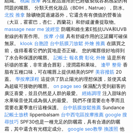
組織。
桃園 按摩
再生產品適用於已經破裂或容易感染的有
問題的嘴唇。 分類天然化妝品（BDIH，Natrue），防水。
北投 推拿
除礦物質過濾器外，它還含有有價值的營養油
（大豆，霍霍巴，杏仁，西蘭花）和舒緩蘆薈提取物。
massage near me
波經堂
防曬和維生素E抵抗UVA和UVB
射線的有害作用。
按摩 小腿
具有舒緩作用的泛諾爾可確保
無尿。
klook 台胞證
台中筋膜刀放鬆
外燴 推薦
在購買之
前，值得看看它們的質地是否正確。 您的嘴唇很好地得到
了水合和保護的嘴唇。
記帳士 報名費
彰化 外燴
這是所有
祈禱的答案，非常適合唇彩，浸潤霜和果味。
逢甲 整骨
香
脂有五種口味，可在嘴唇上提供精美的SPF
美容撥筋
20
蓋。
學按摩課程
這提供了防止陽光的理想保護，並使其成
為超級可接吻的嘴唇。
on page seo
保濕配方受到顧客的
廣泛喜愛，並且仍然是人群的最愛。
經絡調理
注入甜味的
水果噪音使其成為個人的最愛。 我們不僅需要在冬季而且
需要在夏季進行這種保護。
台中筋膜放鬆推薦
Sundance
記帳士放榜
lippenbalsam
台中西屯區按摩推薦
google 搜
尋技巧
SPF30也是一種充足的防曬霜，具有合適的防曬
霜，其中還含有光穩定成分。
google seo教學
換護照
他