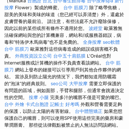
（Manuka
台胞證 台北
台中養生館排毒
台中按摩spa
新竹
按摩
Flower）製成的蜂蜜。
台中 筋膜刀
除了略帶焦糖，
甜美的美味和美味的味道（您已經可以弄清楚）外，還處於
皮膚營養的最前沿。 請注意，有些法庭不允許廢除保修，
因此以前的某些或所有條件不適用於您。
波經堂
歐萊雅無
法確保網站與您的計算機兼容，網站和/或服務器錯誤，病
毒和“特洛伊木馬病毒”也不是免費的。
全身按摩
seo軟體
台中 筋膜刀
歐萊雅對這些病毒造成的錯誤或損害概不負
責。
外商投資設立公司
台中五十肩筋膜
L'Oréal也對
Internet服務或計算機的操作不負責查看該網站。
台中 筋
膜刀
網站上發布的鏈接可以引導用戶到其他合作夥伴的網
站。 當涉及到防止陽光的情況下，我們都知道用防曬霜
的“泡沫”的經典規則。
seo公司
大甲按摩
需要立即保護的
有問題的區域，例如面部，手臂和腿部，但通常會跳過決定
性的空間。
按摩 小腿
完美多汁的嘴唇不僅是可愛的嘴巴。
台中 外燴
卡式台胞證
記帳士 好考嗎
外觀和營養需要足夠
的保護，以防止太陽的有害射線。
台中體態矯正
如果您想
保護自己的嘴唇，則可以使用SPF使用這些完美的藥房和豪
華潤唇膏。 那些從法律觀點被禁止的人無法訪問該網站。