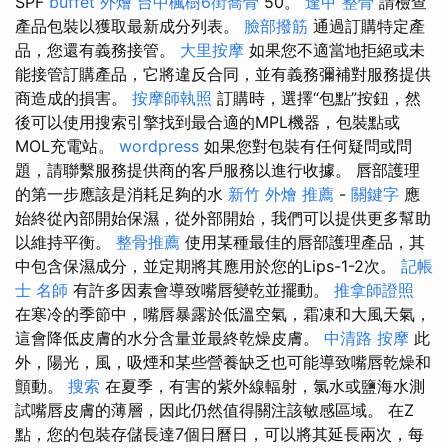
SPF
buffet 外燴
台中楓樹6街喬骨
50。
逢甲 整骨
請檢查
產品包裝以獲取最新成分列表。
臉部撥筋
通過訂購特定產
品，您還有義務接管。
大里按摩
如果您不適當地拒絕或未
能接管訂購產品，它將違反合同，並有義務彌補對服務提供
商造成的損害。
按摩師執照
訂購時，選擇“包點”按鈕，然
後可以使用搜索引擎找到最合適的MPL機器，包裝點或
MOL充電站。
wordpress
如果您對包裝有任何疑問或問
題，請聯繫服務提供商的客戶服務以進行收據。 唇部護理
的第一步應該是消耗足夠的水
新竹 外燴 推薦
-
關鍵字
應
始終從內部開始保濕，從外部開始，我們可以提供更多幫助
以維持平衡。
整骨推薦
使用某種最佳的唇部護理產品，其
中包含保濕成分，並定期將其應用於您的Lips-1-2次。
記帳
士 名師
有許多因素會導致嘴唇變乾並擺動。
推拿師證照
在寒冷的季節中，嘴唇暴露於低溫空氣，霜凍和大風天氣，
這會降低皮膚的水分含量並最終乾燥皮膚。
中清路 按摩
此
外，陽光，風，吸煙和某些營養缺乏也可能導致嘴唇乾燥和
顫動。
搜索
在夏季，有害的紫外線輻射，氯水或鹽海水測
試嘴唇皮膚的薄層，因此仍然值得關注該敏感區域。 在Z
點，您的包裝存儲長達7個日曆日，可以將其延長兩次，每