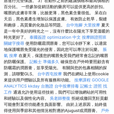
唇進行完全保護。 3）在動作之前的建議價格和最高價格的
百分比。 一些參加促銷活動的藥房可以提供更高的折扣。
嘴唇的皮膚非常薄，比臉更薄，黑色素含量很低。 呆在白
天后，黑色素產生增加以保護皮膚。 有效防止乾旱，裂縫
和皰疹，高質量的化妝品等問題。
台中泡腳
大里按摩
夏天
是一年中美好的時光之一，沒有什麼比在陽光下享受溫暖的
時光更好了。
泰國簽證
optimization 中文
按摩師證照班
關鍵字搜尋
使用防曬霜潤唇膏，您可以冷靜下來，以適當
地保護嘴唇免受陽光的侵害，因此您可以專注於玩樂。
脹
氣 按摩
在夏天，保護您的嘴唇免受我們經常會忘記的嘴唇
的防曬保護。
記帳士 準備多久
確保您在戶外時要照顧含有
防曬霜的潤唇膏，並享受陽光。 有關與您的包裹相關的探
測，請聯繫GLS。
台中西屯按摩
我們在網站上使用cookie
來提供用戶體驗以及所有服務和功能。
按摩課程
GOOGLE
ANALYTICS
kkday 台胞證
台中按摩排毒
記帳士 證照 找
工作
通過允許使用這些技術，我們可以增強網站的可用性
和經驗以及個性化內容。
吳老師整復
拒絕或撤回烹飪貢獻
可能會對某些功能產生負面影響。 由於上述原因，始終值
得使用與季節和其他情況相對應的Ajugust或潤唇膏。
戶外