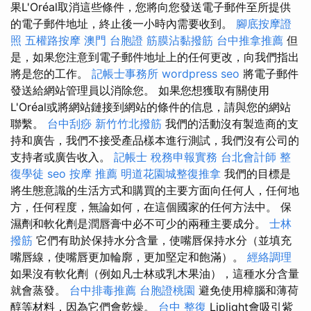
果L'Oréal取消這些條件，您將向您發送電子郵件至所提供
的電子郵件地址，終止後一小時內需要收到。
腳底按摩證
照
五權路按摩
澳門 台胞證
筋膜沾黏撥筋
台中推拿推薦
但
是，如果您注意到電子郵件地址上的任何更改，向我們指出
將是您的工作。
記帳士事務所
wordpress seo
將電子郵件
發送給網站管理員以消除您。 如果您想獲取有關使用
L'Oréal或將網站鏈接到網站的條件的信息，請與您的網站
聯繫。
台中刮痧
新竹竹北撥筋
我們的活動沒有製造商的支
持和廣告，我們不接受產品樣本進行測試，我們沒有公司的
支持者或廣告收入。
記帳士 稅務申報實務
台北會計師
整
復學徒
seo
按摩 推薦
明道花園城整復推拿
我們的目標是
將生態意識的生活方式和購買的主要方面向任何人，任何地
方，任何程度，無論如何，在這個國家的任何方法中。 保
濕劑和軟化劑是潤唇膏中必不可少的兩種主要成分。
士林
撥筋
它們有助於保持水分含量，使嘴唇保持水分（並填充
嘴唇線，使嘴唇更加輪廓，更加堅定和飽滿）。
經絡調理
如果沒有軟化劑（例如凡士林或乳木果油），這種水分含量
就會蒸發。
台中排毒推薦
台胞證桃園
避免使用樟腦和薄荷
醇等材料，因為它們會乾燥。
台中 整復
Liplight會吸引紫