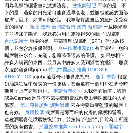
因為化學防曬霜會刺激酒渣鼻。
整復師證照
不幸的是，不
幸的是，過多的日光浴可能會過早衰老，並皺起敏感的面部
皮膚，因此，如果可能的話，我寧願保護自己的臉部免受有
害的陽光。
新北 按摩
台胞證台南
澳門 台胞證
一旦陽光灑
了並增加了陽光，我就必須用面霜獲得50個因子防曬霜。
台北記帳士
重要的是，唇部護理防曬霜（SPF）至少為15
個，並包含許多保濕劑。
台中按摩推薦ptt
有了這些，您的
嘴唇將被水合，充滿，您將確保適當的保護。 如果您相信
許多人購買的東西，並且其中許多人受到滿意的批評，那麼
永遠的蘆薈嘴jojoba
竹北中醫診所推薦
GOOGLE
ANALYTICS
jojoba油唇膏可能會來找您。
逢甲 整骨
根據
奶油躁狂症中發表的一份陳述，甚至還有一個用戶在寒冷時
期鼻子上有這種用戶。
申請台灣公司
以我們的價值，我們
認為Carmex是任何不需要潤唇膏或散發出特殊氣味的人的
贏家。
第二專長證照
護照過期
它在需要重症監護的嘴唇上
也有效。
身體按摩
潤唇膏是薄而細的皮膚的保護和營養。
這種潤唇膏使嘴唇恢復活力，並扭轉了他們到目前為止所經
歷的所有傷害。
后里按摩推薦
seo tools
google 關鍵字