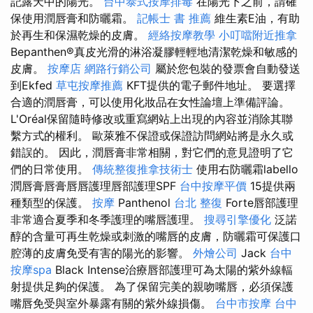
記露天中的陽光。
台中泰式按摩排毒
在陽光下之前，請確
保使用潤唇膏和防曬霜。
記帳士 書 推薦
維生素E油，有助
於再生和保濕乾燥的皮膚。
經絡按摩教學
小叮噹附近推拿
Bepanthen®真皮光滑的淋浴凝膠輕輕地清潔乾燥和敏感的
皮膚。
按摩店
網路行銷公司
屬於您包裝的發票會自動發送
到Ekfed
草屯按摩推薦
KFT提供的電子郵件地址。 要選擇
合適的潤唇膏，可以使用化妝品在女性論壇上準備評論。
L'Oréal保留隨時修改或重寫網站上出現的內容並消除其聯
繫方式的權利。 歐萊雅不保證或保證訪問網站將是永久或
錯誤的。 因此，潤唇膏非常相關，對它們的意見證明了它
們的日常使用。
傳統整復推拿技術士
使用右防曬霜labello
潤唇膏唇膏唇唇護理唇部護理SPF
台中按摩平價
15提供兩
種類型的保護。
按摩
Panthenol
台北 整復
Forte唇部護理
非常適合夏季和冬季護理的嘴唇護理。
搜尋引擎優化
泛諾
醇的含量可再生乾燥或刺激的嘴唇的皮膚，防曬霜可保護口
腔薄的皮膚免受有害的陽光的影響。
外燴公司
Jack
台中
按摩spa
Black Intense治療唇部護理可為太陽的紫外線輻
射提供足夠的保護。 為了保留完美的親吻嘴唇，必須保護
嘴唇免受與室外暴露有關的紫外線損傷。
台中市按摩
台中