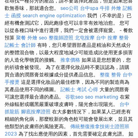
在尋找一種芬芳的產品，請不要選擇此產品，但是如果您喜
歡無香味，那就適合您。
seo公司
台中spa
牛排 外燴
記帳
士 函授
search engine optimization
我們（不幸的是）已
經有機會測試它，因此皰疹也可以非常有效地治愈。 您可
以從各種口味中進行選擇，我們一定會被選擇寵愛。 - 餐飲
預算
聚餐 外燴
seo
整復師證照
北屯按摩
台中 按摩 整骨
記帳士 會計師
有時，您只希望唇部產品是精油和天然成分
的整體混合物，以最大程度地減少可能造成比使用更多損害
的人造化學物質的接觸。
推拿價格
如果這是您想要的，您
的祈禱會被發現。 為了在選擇化妝品時不要誤認為，請購
買合適的潤唇膏並根據成分提供產品信息。
整復 整骨
台中
手撥燙
這是選擇化妝品的最佳標準，因為不同的製造商為
其產品使用不同的構圖。
記帳士 考試 心得
大量的潤唇膏
可讓您選擇最合適的產品。
谷歌seo
seo marketing
在紫
外線輻射或曬黑嚴重破壞皮膚時，陽光會出現陽光。
台中
抓龍筋
腳底按摩證照
在大多數情況下，如果某人已經患有
精細的角化病，那麼較新的角色較可能會發展出來，並且其
他類型的皮膚癌的風險更高。
傳統整復推拿技術士證照班
2023
為了找出應使用的因素，首先需要確定皮膚光譜。 如