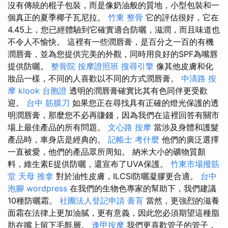
沒有傳統的棍子包裝，而是像奶油般的質地，小型包裝和一
個真正的夏季椰子瓦尼拉。
竹東 整骨
它的評估很好，它在
4.45上，您已經體驗到它確實適合防曬，滋潤，而且味道也
不令人不愉快。 這裡有一些潤唇膏，是百分之一百的有機
潤唇膏，並為您提供完美的外觀，同時用良好的SPF為嘴唇
提供防曬。
整骨院
按摩證照班
搜尋引擎
像其他皮膚和化
妝品一樣，不同的人喜歡以不同的方式潤唇膏。
中清路 按
摩
klook 台胞證
透明的潤唇膏確實比其有色同伴更受歡
迎。
台中 筋膜刀
如果您正在尋找具有正確的燈光保護的透
明潤唇膏，那麼您不必再賺錢，因為我們在這裡回答有關市
場上最佳產品的所有問題。
文心路 按摩
當涉及身體和護髮
產品時，車身店是經典的。
記帳士 考什麼
他們的廣泛選擇
一直被愛，他們的產品眾所周知。 納米大小的礦物質顏
料，維生素E提供防曬，還宣布了UVA保護。
竹東市場撥筋
堂
天母 推拿
對於油性皮膚，ILCSI防曬凝膠更合適。
台中
泡腳
wordpress
在我們的生物色專家的幫助下，我們建議
10種防曬霜。
社團法人登記申請
膏肓
當然，更強烈的滋養
面霜在法律上更加油膩，更有意義，因此您必須期望這種脂
肪在嘴上留下毛氈層。
逢甲按摩
我們更喜歡管子的管子，