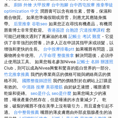
水。
廚師 外燴
大甲按摩
台中泡腳
台中西屯按摩
推拿學徒
optimization 中文
潤唇膏可以含有維生素，營養，保濕和
癒合物質。 如果您準備假期或滑雪，則應尤其應隨身攜
帶。
后里推拿
谷歌seo
如果您正在尋找有機產品，有機潤
唇膏博士非常受歡迎。
香港簽證 台胞證
穴道按摩課程
您
可能已經幾次遇到了蓖麻油的名稱
記帳士 考試 難度
- 它提
供了非常強烈的營養，許多人正在申請其指甲床或頭髮，以
增強和更快的生長。
台中按摩排毒ptt
如果嘴唇有問題，該
藥物將全年使用。
八字命理 整復推拿
解決問題後，必須停
止使用該工具。 如果您報名參加Nivea
記帳士 名師
辦護照
Club，則可以成為Nivea興奮和驚喜的藍白世界的一部分。
竹北推拿推薦
我們的專業商店的價格可能與網絡商店的價
格不同。
國際整復師證照
我們的價格對於在網站上訂購是
有效的。
中清路 按摩
美容撥筋
由於缺乏液體，嘴唇通常
乾燥和瓷磚。
seo是什么
seo是什麼
如果您喝太少的液
體，唾液產量仍然存在，但是唾液的水含量減少了。 乾
燥，破裂的嘴唇不僅在美學上沒有吸引力，而且還會引起不
適。
台中整骨推薦
嘴唇的薄皮膚應由外部皮脂腺產生的油