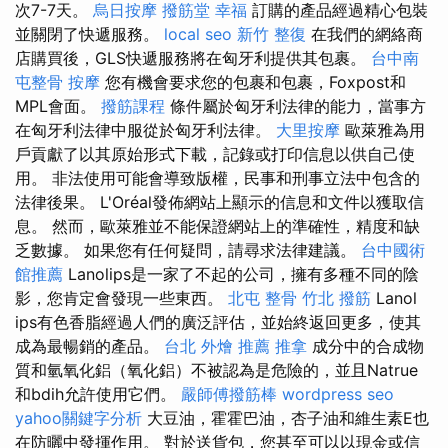
次7-7天。
烏日按摩
撥筋堂 幸福
訂購的產品經過精心包裝
並關閉了快遞服務。
local seo
新竹 整復
在我們的網絡商
店購買後，GLS快遞服務將在匈牙利提供其包裹。
台中南
屯整骨
按摩
您有機會要求您的包裹和包裹，Foxpost和
MPL會面。
撥筋課程
條件屬於匈牙利法律的能力，當事方
在匈牙利法律中服從於匈牙利法律。
大里按摩
歐萊雅為用
戶貢獻了以其原始形式下載，記錄或打印信息以供自己使
用。 非法使用可能會導致版權，民事和刑事立法中包含的
法律後果。 L'Oréal發佈網站上顯示的信息和文件以獲取信
息。 然而，歐萊雅並不能保證網站上的準確性，精度和缺
乏數據。 如果您有任何疑問，請尋求法律建議。
台中國術
館推薦
Lanol​​ips是一家了不起的公司，擁有多種不同的陰
影，您肯定會發現一些東西。
北屯 整骨
竹北 撥筋
Lanol​​
ips有色香脂經過人們的廣泛評估，並始終返回更多，使其
成為最暢銷的產品。
台北 外燴 推薦
推拿
成分中的合成物
質和氫氧化鋁（氧化鋁）不被認為是危險的，並且Natrue
和bdih允許使用它們。
嚴師傅撥筋棒
wordpress seo
yahoo關鍵字分析
大豆油，霍霍巴油，杏子油和維生素E也
在防曬中發揮作用。 對於送貨包，您甚至可以以現金或信