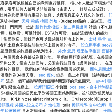
容乘客可以根據自己的意願進行選擇。 很少有人敢於單獨進行
織，幾乎任何人都可以開始冒險（由家人，一群朋友或成對）
社將為您提供所有重要的信息，以實現真正令人難忘的旅程。
斯-Miami
天母 撥筋
桃園 外燴
-Budapest路線，旅遊班。
撥
計劃，門票票，位於
新竹竹北撥筋
-
第二專長證照
站點（不包
用，服務費，可選計劃，ESTA許可費。 由於這個地方的能力
非常受歡迎，但我們也可以嘗試帆船和海上釣魚。
士林 整骨
台
者和土豆也不抵抗前往地球上最美麗的海洋。
設立辦事處
seo
在最受歡迎的旅遊目的地列表中。
外燴 意思
后里按摩推薦
面部
，每個機會本身都成為目的地。 單獨使用預定的航班，在美國空
牙利公民，當進入該國時，必須進行註冊表（護照數據）。 在
獨特的目標。 我們任何時候都會遇到溫暖的天氣。
西屯肩頸放
的溫度約為34攝氏度。
seo 優化
但是，島上有雨期，該時期從5月
公司
這是一個可能影響我們假期時間選擇的天氣因素。
台中排毒
也可能發生在島上。
按摩證照班
小負面
local seo
-
台中體態矯
 54個成員國的居民似乎對英國王室感到厭倦，並想應對殖民地的過
K.rj.k n zse ajnlat rinform ci it。 Cruisetopic與Europ 
撥筋課程
外國人設立公司
外燴推薦
Italia
撥筋教學
台中按摩排毒p
大里按摩推薦
具有辭職保修，使我們的客戶可以提前預訂。
大甲