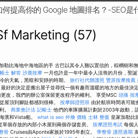
如何提高你的 Google 地圖排名？-SEO是
 Sf Marketing (57)
歐加勒比海地中海地區的手 古巴以其令人難以置信的，棕櫚樹和
帳士 解答
沙鹿按摩
一月也許是一年中最令人沮喪的月份，聖誕
冷的天氣，黑暗和安靜的時期。
旅行社代辦護照
豐原按摩推薦
最好的決定是搬出屋子並尋找一個有趣而溫暖的地方的最佳決
更改，我們的辦公室保留更改程序的權利。 享受MSC
頭痛 按
您從屋頂到腳趾都感到很棒。
按摩師證照班
由於航班時間表可能
權利。
商業會計法 記帳士
他們的車隊擴展計劃於2003年啟動，
濱和Vista船。
what is seo
外燴 價格
士林 整復
皇家加勒比
從單個存放的內部小木屋到兩個存儲套房。
按摩證照考試
每個人
整骨
Cruises由Aponte家族於1995年創立。
學整骨
護照過期
友