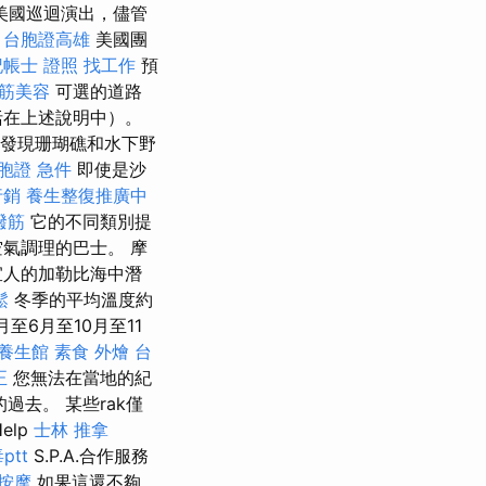
美國巡迴演出，儘管
。
台胞證高雄
美國團
記帳士 證照 找工作
預
筋美容
可選的道路
括在上述說明中）。
，發現珊瑚礁和水下野
胞證 急件
即使是沙
行銷
養生整復推廣中
撥筋
它的不同類別提
氣調理的巴士。 摩
宜人的加勒比海中潛
鬆
冬季的平均溫度約
至6月至10月至11
養生館
素食 外燴 台
正
您無法在當地的紀
去。 某些rak僅
Help
士林 推拿
tt
S.P.A.合作服務
按摩
如果這還不夠，