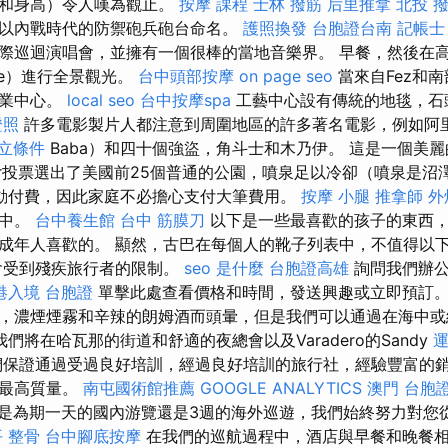
（和身高）令人嘆為觀止。
按摩 課程
士林 撥筋
后里推拿
北投 
以內戰時代的防禦砲兵砲台命名。
護照換發
台胞證台南
記帳士
際巡迴演唱會，並擁有一個很棒的當地音樂界。 早餐，然後在
ate）進行全景觀光。
台中頭部按摩
on page seo
當來自Fez和南部
商業中心。
local seo
台中按摩spa
工藝中心設有傳統的地毯，石
證照
許多電影製片人都注意到周圍地區的許多著名電影，例如阿里·
立條件
Baba）和四十個強盜，角斗士和木乃伊。 這是一個美麗的
sor投票選出了美國前25個普通的公園，噴泉足以冷卻（噴泉是
動付費，因此家庭不必擔心支付大筆費用。
按摩 小腿
推拿師
外燴
照中。
台中養生館
台中 筋膜刀
以下是一些最喜歡的孩子的東西
成年人喜歡的。 顯然，古巴在每個人的靴子列表中，不值得以
會受到殘疾旅行者的限制。
seo 是什麼
台胞證高雄
詢問我們辦公
港入境 台胞證
單擊此處查看價格和時間，發送興趣或立即預訂
，濃煙煙霧和辛辣的朗姆酒而頭暈，但是我們可以通過在海中或
我們將在哈瓦那的街道和舒適的夜總會以及Varadero的Sandy
們保證通過受過良好培訓，經過良好培訓的旅行社，經驗豐富的
的最高質量。
南屯國術館推薦
GOOGLE ANALYTICS
澳門 台胞
是為期一天的國內游覽還是3週的海外巡遊，我們始終努力對您
 整骨
台中腳底按摩
在我們的巡航過程中，酒店與早餐和晚餐