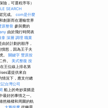
保險，可選程序等）
LE SEARCH
輕鬆完成。
com是什麼
和創新而在運輸世界
豐原整骨
參與費的
any
由於飛行時間表
推拿 深層 調理 職業
是由於計劃的順序，
多的憤怒，因為王子夫
路虎。
關鍵字
豐原按
第二件。
美式整復
按
n）在王位線上排名第
uises還提供來自
的情況下，應支付總
登記台灣公司
間
船上的奇妙菜餚是
中最好的事情之一。
雖然橋樑和周圍的軌
亮。
大雅按摩
從幽靈