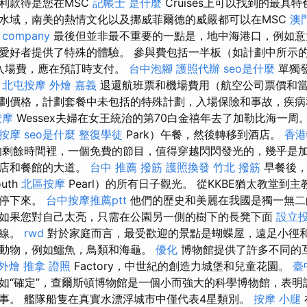
利款待是您在MSC
記帳士 是什麼
Cruises上可以找到的最具
水域，南美的熱情文化以及挪威菲爾德的威嚴都可以在MSC
澳
 company
最後但並非最不重要的一點是，地中海港口，例如意
愛好者提供了特殊的體驗。 參與費包括一半板（如計劃中所示
入場費，應在預訂時支付。
台中泡腳
護照代辦
seo是什麼
單獨
。
北屯按摩
外燴 嘉義
退還航班票和機場費用（航空公司票價和
劃價格，計劃套餐中未包括的特殊計劃，入場保險和事故，疾
按摩
Wessex夫婦在女王統治的第70白金禧年去了加勒比海一周
按摩
seo是什麼
整復學徒
Park）午餐，然後轉移到酒店。
香港
剩餘時間裡，一個免費的節目，值得穿越閃閃發光的，幾乎是
商店和餐館的大道。
台中 推薦 撥筋
護照換發
竹北 撥筋
早餐後，
uth
北區按摩
Pearl）的所有日子觀光。 從KKBE猶太教堂到
們停下來。
台中按摩推薦ptt
他們的歷史和美麗在我國是獨一無
如果您對自己太亮，只需在公園另一側的樹下的長凳下面
設立
射線。
rwd
對於家庭而言，最受歡迎的景點是蝴蝶屋，遠足小徑
動物，例如鱷魚，鳥類和海龜。
優化
博物館提供了許多不同的
 外燴
推拿 證照
Factory，中世紀的創造力城堡和兒童花園。
臺
如“確定”，查爾斯頓博物館是一個小而強大的科學博物館，表明
事。 艦隊船隻在真實水漂浮城市中僅代表4星類別。
按摩 小腿