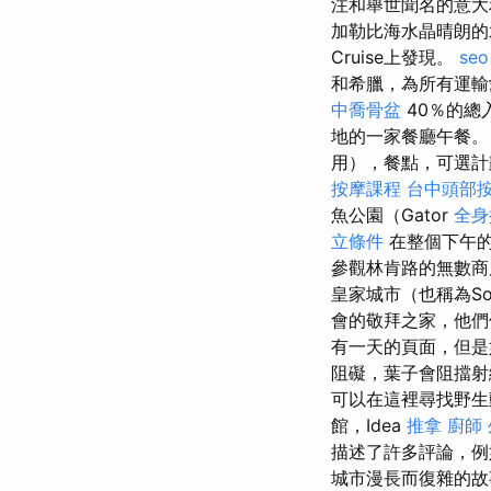
注和舉世聞名的意大
加勒比海水晶晴朗的
Cruise上發現。
seo
和希臘，為所有運輸
中喬骨盆
40％的總
地的一家餐廳午餐
用），餐點，可選計
按摩課程
台中頭部
魚公園（Gator
全身
立條件
在整個下午的
參觀林肯路的無數
皇家城市（也稱為So
會的敬拜之家，他
有一天的頁面，但是
阻礙，葉子會阻擋
可以在這裡尋找野生
館，Idea
推拿
廚師
描述了許多評論，例
城市漫長而復雜的故