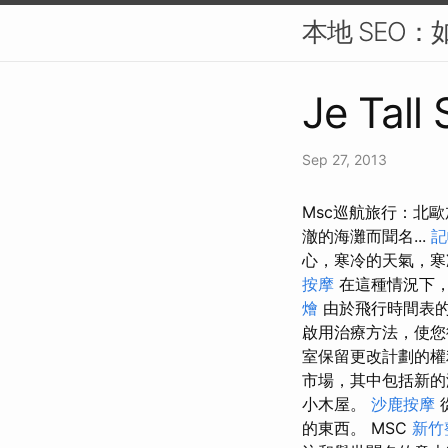
本地 SEO：
Je Tall
Sep 27, 2013
Msc巡航旅行：北
澈的海灘而聞名...
記
心，寒冷的天氣，寒
按摩
在這種情況下，
燴
由於飛行時間表的
啟用治療方法，使
室保留更改計劃的
市場，其中包括新的海
小木屋。
沙鹿按摩
的東西。 MSC
新竹