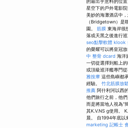
的最出乎意料的位
星空下的戶外電影院
美妙的海灘酒店中，
（Bridgetow
園。
筋膜
東海岸很
落或天黑之後進行
seo點擊軟體
kloo
的榮耀可以將皇冠
中 整骨 dcard
海洋
一切從選擇到船上
或頂級巡洋艦專門從
雅按摩
這些島嶼都承
經驗。
竹北筋膜放
推薦
阿什利河以西的
他們旅行之前，他們
而是將當地人視為“簡單
其K.V.NS g使
晨。 自1994年底以來，
marketing
記帳士 