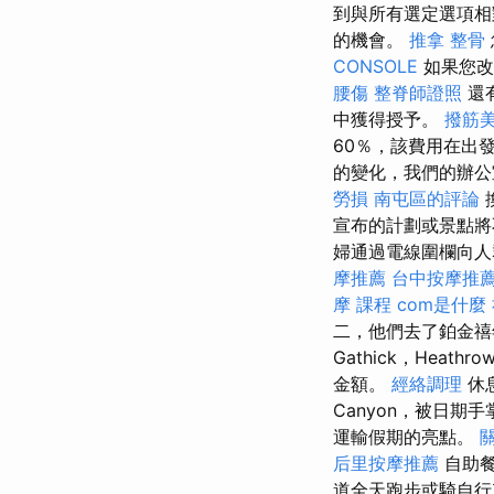
到與所有選定選項
的機會。
推拿 整骨
CONSOLE
如果您改
腰傷
整脊師證照
還
中獲得授予。
撥筋
60％，該費用在出
的變化，我們的辦
勞損 南屯區的評論
宣布的計劃或景點將
婦通過電線圍欄向
摩推薦
台中按摩推
摩 課程
com是什麼
二，他們去了鉑金禧
Gathick，Heath
金額。
經絡調理
休
Canyon，被日期
運輸假期的亮點。
后里按摩推薦
自助餐
道全天跑步或騎自行