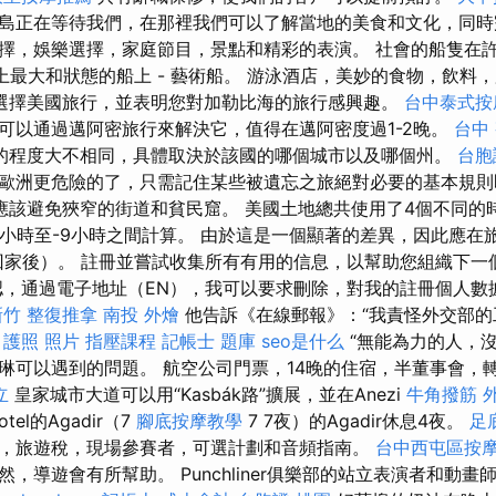
島正在等待我們，在那裡我們可以了解當地的美食和文化，同時
擇，娛樂選擇，家庭節目，景點和精彩的表演。 社會的船隻在許
界上最大和狀態的船上 - 藝術船。 游泳酒店，美妙的食物，飲料
選擇美國旅行，並表明您對加勒比海的旅行感興趣。
台中泰式按
可以通過邁阿密旅行來解決它，值得在邁阿密度過1-2晚。
台中 
的程度大不相同，具體取決於該國的哪個城市以及哪個州。
台胞
歐洲更危險的了，只需記住某些被遺忘之旅絕對必要的基本規
該避免狹窄的街道和貧民窟。 美國土地總共使用了4個不同的
6小時至-9小時之間計算。 由於這是一個顯著的差異，因此應在
回家後）。 註冊並嘗試收集所有有用的信息，以幫助您組織下一
，通過電子地址（EN），我可以要求刪除，對我的註冊個人數
新竹 整復推拿
南投 外燴
他告訴《在線郵報》：“我責怪外交部
 護照 照片
指壓課程
記帳士 題庫
seo是什么
“無能為力的人，
琳可以遇到的問題。 航空公司門票，14晚的住宿，半董事會，
立
皇家城市大道可以用“Kasbák路”擴展，並在Anezi
牛角撥筋
otel的Agadir（7
腳底按摩教學
7 7夜）的Agadir休息4夜。
足
，旅遊稅，現場參賽者，可選計劃和音頻指南。
台中西屯區按
，導遊會有所幫助。 Punchliner俱樂部的站立表演者和動