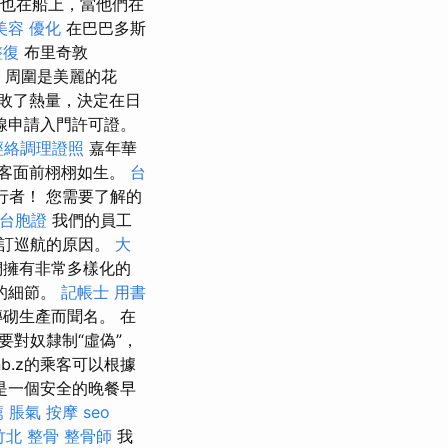
也在船上，當他們在
美容
優化
在巴巴多斯
整復
布里奇敦
築，周圍是美麗的花
敗了熱量，決定在日
線申請入門許可證。
經絡調理證照
嘉年華
客面前栩栩如生。
台
者！ 您需要了解的
y 台胞證
我們的員工
預訂巡航的原因。
大
們擁有非常多樣化的
的細節。
記帳士 用書
砌生產而聞名。 在
對奴隸制“虛偽”，
nb.z的乘客可以根據
，這是一個安全的晚餐早
薦
脹氣 按摩
seo
竹北 整骨
整骨師
我