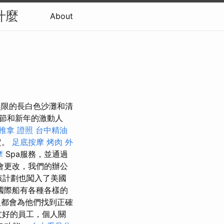
什麼
About
無限的長白色沙灘和清
節和新年的激動人
推拿 證照
台中精油
定。
足底按摩
烤肉 外
摩
Spa服務，並通過
會更改，我們的辦公
該計劃也闖入了美國
國際船有各種各樣的
都會為他們找到正確
好的員工，個人關