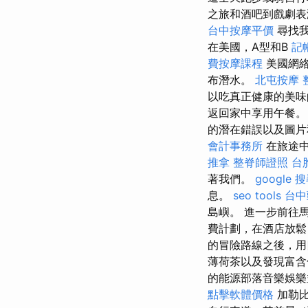
之旅和酒吧到戲劇表
台中按摩平價
尋找我
在美國，A型和B
記
費按摩課程
美國網絡
布潛水。
北屯按摩
以吃真正健康的美
返回家中享用午餐
的潛在錯誤以及圖片
會計事務所
在旅途中
推拿
整脊師證照
台
著我們。
google
息。
seo tools
台中
島嶼。 進一步前往
費計劃，在酒店放
的冒險路線之後，
薄荷茶以及發現富
的能源部落音樂娛
點擊軟體價格
加勒比