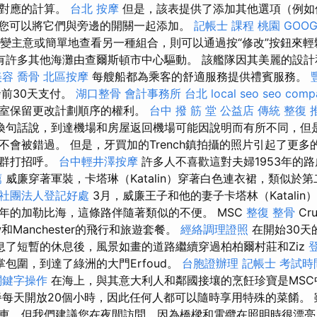
相對應的計算。
台北 按摩
但是，該表提供了添加其他選項（例如
您可以將它們與旁邊的開關一起添加。
記帳士 課程 桃園
GOOG
變主意或簡單地查看另一種組合，則可以通過按“修改”按鈕來
有許多其他海灘由查爾斯頓市中心驅動。 該艦隊因其美麗的設計
美容
喬骨
北區按摩
每艘船都為乘客的舒適服務提供禮賓服務。
發前30天支付。
湖口整骨
會計事務所 台北
local seo
seo comp
公室保留更改計劃順序的權利。
台中 撥 筋 堂 公益店 傳統 整復 
換句話說，到達機場和房屋返回機場可能因說明而有所不同，但
不會被錯過。 但是，牙買加的Trench鎮拍攝的照片引起了更
人群打招呼。
台中輕井澤按摩
許多人不喜歡這對夫婦1953年的
薦
威廉穿著軍裝，卡塔琳（Katalin）穿著白色連衣裙，類似於
社團法人登記好處
3月，威廉王子和他的妻子卡塔林（Katali
年的加勒比海，這條路伴隨著類似的不便。 MSC
整復 整骨
Cr
row和Manchester的飛行和旅遊套餐。
經絡調理證照
在開始30天
息了短暫的休息後，風景如畫的道路繼續穿過柏柏爾村莊和Ziz
手掌包圍，到達了綠洲的大門Erfoud。
台胞證辦理
記帳士 考試時
關鍵字操作
在海上，與其意大利人和鄰國接壤的烹飪珍寶是MSC
每天開放20個小時，因此任何人都可以隨時享用特殊的菜餚。 
車，但我們建議您在夜間訪問，因為橋樑和電纜在照明時很漂