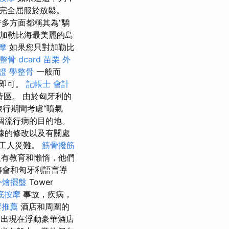
完全屈服於放鬆。
多方面都稱其為“驕
，加勒比海最美麗的島
摩
如果您只對加勒比
整骨 dcard
苗栗 外
證
學整骨
一般而
則即可。
記帳士 會計
時區。 由於匈牙利的
旅行期間考慮“噴氣
個流行病的目的地。
據的修改以及有關處
的工人災難。
筋骨撥筋
沒有教育和懶惰，他們
轉會和匈牙利語言導
外燴擺盤
Tower
底按摩
事故，疾病，
摩推薦
酒店和周圍的
畫師出現在浮動豪華酒店