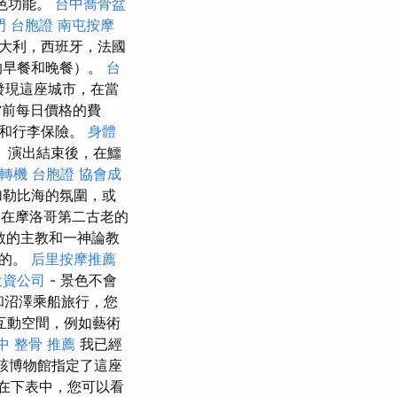
特色功能。
台中喬骨盆
門 台胞證
南屯按摩
大利，西班牙，法國
的早餐和晚餐）。
台
發現這座城市，在當
當前每日價格的費
病和行李保險。
身體
。 演出結束後，在鱷
轉機 台胞證
協會成
加勒比海的氛圍，或
在摩洛哥第二古老的
主教的主教和一神論教
二的。
后里按摩推薦
投資公司
- 景色不會
和沼澤乘船旅行，您
互動空間，例如藝術
中 整骨 推薦
我已經
該博物館指定了這座
在下表中，您可以看