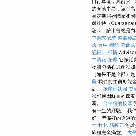
自行車道，其前景
的海濱半島，該半島
頓定期開始國家和國
爾扎特（Ouarzaz
駝時，該市曾經是
中泰式按摩
整復師
燴
台中 撥筋
協會成
記帳士 行情
Advi
中清路 按摩
它按活
物館包括在遺產護
（如果不是全部）是
薦
我們的住宿可能
訂。
按摩師執照
香
很容易因鮮血的節奏
新。
台中精油按摩
有一生的經驗。 我
好，準備好的導遊
士
竹北 筋膜刀
無論
旅程完全滿意。
太平