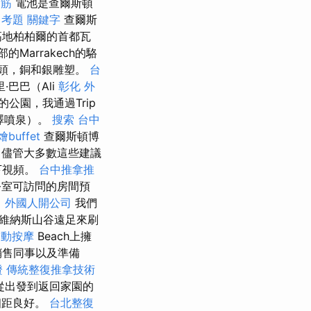
撥筋
電池是查爾斯頓
 考題
關鍵字
查爾斯
高地柏柏爾的首都瓦
的Marrakech的駱
頭，銅和銀雕塑。
台
巴巴（Ali
彰化 外
公園，我通過Trip
沼澤噴泉）。
搜索
台中
buffet
查爾斯頓博
，儘管大多數這些建議
下視頻。
台中推拿推
室可訪問的房間預
。
外國人開公司
我們
維納斯山谷遠足來刷
運動按摩
Beach上擁
銷售同事以及準備
證
傳統整復推拿技術
從出發到返回家園的
相距良好。
台北整復