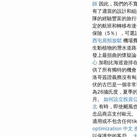
師
因此，我們的不寬
有了適當的設計和組
隊的經驗豐富的旅行
定的航班和轉移布達佩
保險（5％），可選
西屯肩頸放鬆
機場費
生動植物的潛水道路
發上最扭曲的懷疑論
心
加勒比海巡遊排
供了所有獨特的機會
洛哥簽證義務沒有匈
伏的古巴是一個非常
為26攝氏度，夏季
月。
如何設立投資
北
有時，即使颶風
念品商店支付歐元。
適用或不包含任何tik.lts。 
optimization 中文
以保護您的客戶。