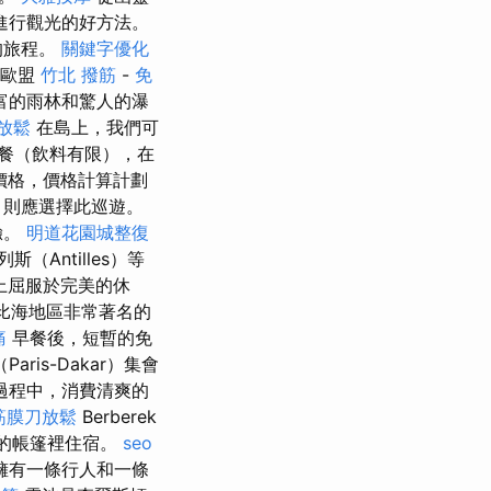
進行觀光的好方法。
的旅程。
關鍵字優化
坐歐盟
竹北 撥筋
-
免
富的雨林和驚人的瀑
放鬆
在島上，我們可
餐（飲料有限），在
價格，價格計算計劃
，則應選擇此巡遊。
驗。
明道花園城整復
Antilles）等
上屈服於完美的休
加勒比海地區非常著名的
痛
早餐後，短暫的免
aris-Dakar）集會
過程中，消費清爽的
筋膜刀放鬆
Berberek
中的帳篷裡住宿。
seo
擁有一條行人和一條