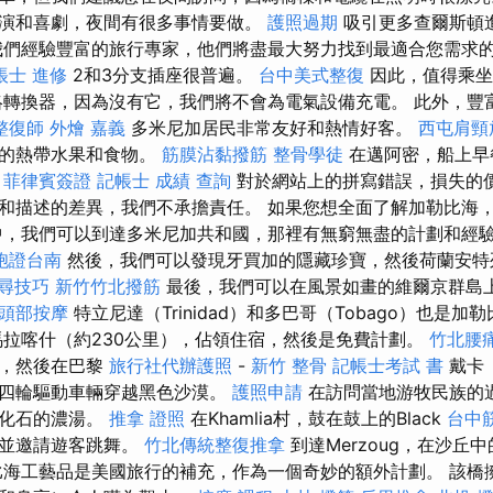
演和喜劇，夜間有很多事情要做。
護照過期
吸引更多查爾斯頓
們經驗豐富的旅行專家，他們將盡最大努力找到最適合您需求
帳士 進修
2和3分支插座很普遍。
台中美式整復
因此，值得乘
轉換器，因為沒有它，我們將不會為電氣設備充電。 此外，豐
整復師
外燴 嘉義
多米尼加居民非常友好和熱情好客。
西屯肩頸
味的熱帶水果和食物。
筋膜沾黏撥筋
整骨學徒
在邁阿密，船上早
。
菲律賓簽證
記帳士 成績 查詢
對於網站上的拼寫錯誤，損失的
和描述的差異，我們不承擔責任。 如果您想全面了解加勒比海
，我們可以到達多米尼加共和國，那裡有無窮無盡的計劃和經
胞證台南
然後，我們可以發現牙買加的隱藏珍寶，然後荷蘭安特列斯（
 搜尋技巧
新竹竹北撥筋
最後，我們可以在風景如畫的維爾京群島
頭部按摩
特立尼達（Trinidad）和多巴哥（Tobago）也是
馬拉喀什（約230公里），佔領住宿，然後是免費計劃。
竹北腰
鬆，然後在巴黎
旅行社代辦護照
-
新竹 整骨
記帳士考試 書
戴卡（P
用四輪驅動車輛穿越黑色沙漠。
護照申請
在訪問當地游牧民族的
含化石的濃湯。
推拿 證照
在Khamlia村，鼓在鼓上的Black
台中
樂並邀請遊客跳舞。
竹北傳統整復推拿
到達Merzoug，在沙丘
海工藝品是美國旅行的補充，作為一個奇妙的額外計劃。 該橋