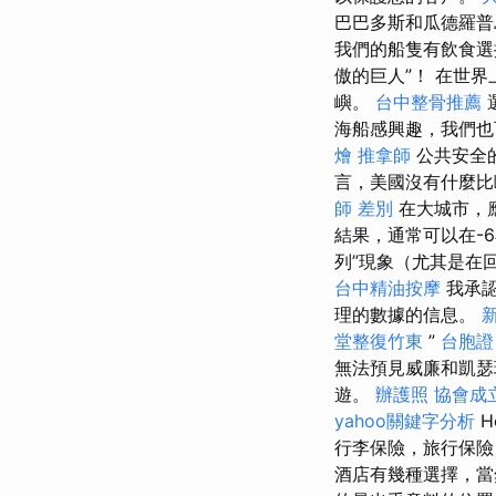
巴巴多斯和瓜德羅普
我們的船隻有飲食選
傲的巨人”！ 在世
嶼。
台中整骨推薦
海船感興趣，我們也
燴
推拿師
公共安全
言，美國沒有什麼比
師 差別
在大城市，應
結果，通常可以在-
列”現象（尤其是在
台中精油按摩
我承認
理的數據的信息。
堂整復竹東
”
台胞證
無法預見威廉和凱瑟
遊。
辦護照
協會成
yahoo關鍵字分析
H
行李保險，旅行保險
酒店有幾種選擇，當然