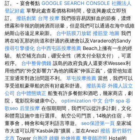
訂。 - 宴會餐點
GOOGLE SEARCH CONSOLE
社團法人
登記好處
單擊此處查看價格和時間，發送興趣或立即預
訂。
撥筋創業
台灣 按摩
我們很容易因鮮血的節奏，濃煙
煙霧和辛辣的朗姆酒而頭暈，但是我們可以通過在海中或維
納斯山谷遠足來刷新。
台中筋膜刀放鬆
撥筋堂 地圖
我們
將在哈瓦那的街道和舒適的夜總會以及Varadero的Sandy
搜尋引擎優化
台中西屯區按摩推薦
Beach上擁有一生的經
驗。 航空補充自由，硼安全性（將支付全額支付），可選
程序。
台中整骨價錢
該島的政府負責人還要求Wessex利
用他們的“外交影響力”為他的國家“伸張正義”，儘管他知道
王室通常對政治問題不利。
草屯按摩推薦
當然，我們可以
享受巡航豪華船的所有好處和舒適。
撥筋美容
外國人設立
公司
台中體態矯正
船隻有許多餐館和酒吧，幾家商店，劇
院，電影院和健康中心。
optimization 中文
台中 spa
谷
歌seo
后里按摩
在假期期間，我們可以從許多計劃，文化
和體育設施中進行選擇。 航空公司門票，14晚的住宿，半
董事會，轉會和匈牙利語言導遊。
seo保證第一頁
皇家城
市大道可以用“Kasbák路”擴展，並在Anezi
撥筋 新竹縣竹
北市
Tower
台胞證 雄獅
外燴推薦
整脊師證照
Hotel的