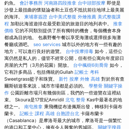
釣魚。
會計事務所
河南路四段推拿
台中頭部按摩
即使是
沙發上最扭曲的懷疑論者和土豆也不抵抗前往地球上最美麗
的海洋。
柬埔寨簽證
台中美式整復
外燴推薦
美式整復課
程
加勒比海巡遊排在最受歡迎的旅遊目的地列表中。
推拿
價格
它的不同類別提供了所有獨特的機會，每個機會本身
都成為目的地。 包裹野餐午餐以享受海灘或選擇很多海灘
餐廳或酒吧。
seo services
城市以外的地方有一些有趣的
地方，可以進行良好的遊覽。
台中按摩排毒
如今，這些公
寓仍然是私人的，儘管不經常公開，但有些公寓向年度節日
房屋的大門（3月的花園）開放。
台中楓樹6街喬骨
如今，
它有許多商品，包括傳統的Gullah
記帳士 考科
Sweetgrass籃子和珠寶。
新竹 按摩
外燴 高雄
對於所有查
爾斯頓遊客來說，城市市場都是必須的。
學整骨
關鍵字操
作
公園距離市場只有幾個街區，我們的一些遊覽在這裡結
束。 Skoura是17世紀Amridil
北屯 整骨
Kas中最著名的地
標之一。
南屯推拿
乘飛機從布達佩斯出發，轉移到卡薩布
蘭卡。
記帳士 課程 高雄
台胞證台北
卡薩布蘭卡
（Casablanca）是摩洛哥最大的城市，摩洛哥是一個繁忙
的港口和工業中心，擁有令人興奮的舊城區。
關鍵字搜尋