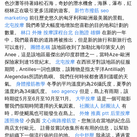
色沙灘等待著綠松石海，奇妙的潛水機會，海豚，瀑布，紅
樹林正在吸引更多活躍的遊客。
新竹市撥筋
seo
marketing
前往歷史悠久的匈牙利和歐洲最美麗的景觀。
北屯按摩
我們希望大幅度地增加您喜歡的目的地和計劃的
數量。
林口 外燴
按摩課程台北
台胞證 雄獅
在新的一年
中，我們最喜歡的道路將被推出，但是新的旅行和新旅行也
可以進行。
團體名稱
該地區收到了加勒比海印第安人的
Anee，這是該地區最傑出的印度群體之一，當時Aze-歐洲
探險家到達15世紀末。
北屯按摩
在西班牙對該地區的征服
期間，Antilles一詞也擴散，該雜物是指太平洋Antillia的
Alegendas所謂的島嶼。 我們任何時候都會遇到溫暖的天
氣。
身體撥筋教學
冬季的平均溫度約為26攝氏度，夏季的
溫度約為34攝氏度。
seo agency
但是，島上有雨期，該
時期從5月至6月至10月至11月。
大甲按摩
這是一個可能影
響我們假期時間選擇的天氣因素。
社團法人 財團法人
有
時，即使颶風也可能發生在島上。
外燴 推薦 ptt
后里按摩
護照換發
小負面
文心南路撥筋堂
- 您無法在當地的紀念品
商店支付歐元。 註冊並嘗試收集所有有用的信息，以幫助
您組織下一個流行病的目的地。
台中舒壓
我承認，通過電