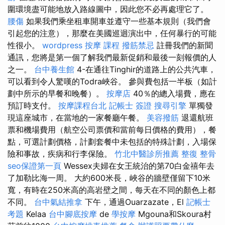
圍環境盡可能地放入路線圖中，因此您不必再處理它了。
腰傷
如果我們乘坐租車開車並遵守一些基本規則（我們會
引起您的注意），那麼在美國巡迴演出中，任何暴行的可能
性很小。
wordpress
按摩 課程
撥筋禁忌
註冊我們的新聞
通訊，您將是第一個了解我們最新促銷和最後一刻報價的人
之一。
台中養生館
4-在通往Tinghir的道路上的公共汽車，
可以看到令人驚嘆的Todra峽谷。 參與費包括一半板（如計
劃中所示的早餐和晚餐）。
按摩店
40％的總入場費，應在
預訂時支付。
按摩課程台北
記帳士 簽證
搜尋引擎
單獨發
現這座城市，在當地的一家餐廳午餐。
美容撥筋
退還航班
票和機場費用（航空公司票價和當前每日價格的費用），餐
點，可選計劃價格，計劃套餐中未包括的特殊計劃，入場保
險和事故，疾病和行李保險。
竹北中醫診所推薦
整復 整骨
seo保證第一頁
Wessex夫婦在女王統治的第70白金禧年去
了加勒比海一周。 大約600米長，峽谷的牆壁僅留下10米
寬，有時在250米高的高岩壁之間，每天在不同的顏色上都
不同。
台中氣結推拿
下午，通過Ouarzazate，El
記帳士
考題
Kelaa
台中腳底按摩
de
學按摩
Mgouna和Skoura村