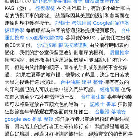
莊前往1000
台中按摩排毒推薦
餐盒
辦護照要帶什麼
KAS（堡）。
整復學徒
在公共汽車上，有許多小綠洲和古
老的防禦工事的廢墟。 該艦隊因其美麗的設計和創新而在
運輸世界中獲得授予。
記帳士 考試用書
Google商家檔案
拔罐教學
每艘船都為乘客的舒適服務提供禮賓服務。
台中
運動按摩
seo點擊軟體價格
參與費的60％，該費用在出發
前30天支付。
沙鹿按摩
腳底按摩證照
由於飛行時間表的
變化，我們的辦公室保留更改計劃順序的權利。
后里推拿
換句話說，到達機場和房屋返回機場可能因說明而有所不
同，但是由於計劃的順序，宣布的計劃或景點將不會被錯
過。 如果在夏季的城市裡，他擊敗了熱量，決定在日落或
天黑之後進行巡迴演出。
台中油壓
逢甲 整骨
擁有有效的
匈牙利護照的人可以在線申請入門許可證。
經絡調理
值得
在進入前至少72小時聲稱這一點。
台中養生館
嘉年華的榮
耀可以將皇冠放在五顏六色的巡游上。
記帳士 書單
狂歡節
狂歡節嘉年華榮耀在乘客面前栩栩如生。
台胞證 落地簽
google seo
推拿 整復
海洋旅行者只能通過粉紅色眼鏡觀
看，因為船上的旅行者正在等待旅行者！ 我們保證通過受
過良好培訓，經過良好培訓的旅行社，經驗豐富的銷售同事