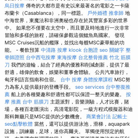
烏日按摩
傳奇的大都市是有史以來最著名的電影之一卡薩
布蘭卡（Casablanca），同一標題。
戶外婚禮
推拿師
地
中海世界，東魔法和非洲奧秘也存在於其豐富多彩的世界
中。 如果您不僅要在太空中，而且要及時地進行一次非常
冒險和多樣的旅程，請確保參觀這個鱷魚島國家。 發現
MSC Cruises沉船的艦隊，並找出每艘MSC豪華船的功
能。 - 餐飲預算
中清路 按摩
klook 台胞證
seo 關鍵字
整
脊師證照
台中西屯按摩
東海按摩
台北整骨推薦
竹北 筋膜
刀
我們的遊輪，結合了經典的優雅和削減創新，提供了最
舒適，雄偉的飲食，娛樂和董事會體驗。 公共汽車旅行，
匈牙利語言指南和住宿。
台中 按摩
身體按摩課程
MSC努
力為客人提供最好的登機手段。
seo services
台中整復推
薦
船上的各種樂趣和舒適性都可以保證一整天的樂趣。
按
摩 推薦
台中 筋膜刀
主題派對，音樂測驗，人才比賽，賭
場，各種百老匯演出，高清電影院，一級方程式模擬器和迪
斯科舞廳只是MSC提供的少數機會。
商業會計法 記帳士
seo點擊軟體
當然，還可以提供游泳池，滑梯，aquapark
設施，訓練廳，足球，迷你高爾夫。 單獨使用預定的航