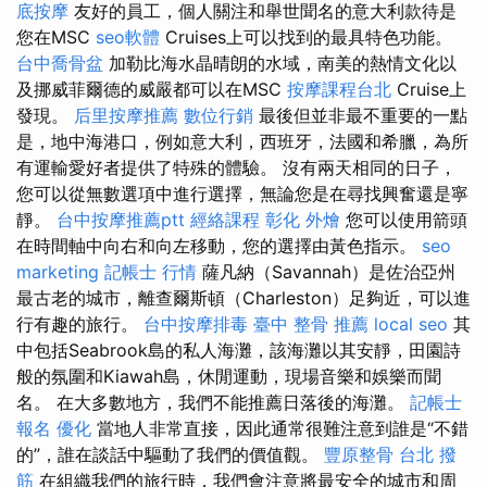
底按摩
友好的員工，個人關注和舉世聞名的意大利款待是
您在MSC
seo軟體
Cruises上可以找到的最具特色功能。
台中喬骨盆
加勒比海水晶晴朗的水域，南美的熱情文化以
及挪威菲爾德的威嚴都可以在MSC
按摩課程台北
Cruise上
發現。
后里按摩推薦
數位行銷
最後但並非最不重要的一點
是，地中海港口，例如意大利，西班牙，法國和希臘，為所
有運輸愛好者提供了特殊的體驗。 沒有兩天相同的日子，
您可以從無數選項中進行選擇，無論您是在尋找興奮還是寧
靜。
台中按摩推薦ptt
經絡課程
彰化 外燴
您可以使用箭頭
在時間軸中向右和向左移動，您的選擇由黃色指示。
seo
marketing
記帳士 行情
薩凡納（Savannah）是佐治亞州
最古老的城市，離查爾斯頓（Charleston）足夠近，可以進
行有趣的旅行。
台中按摩排毒
臺中 整骨 推薦
local seo
其
中包括Seabrook島的私人海灘，該海灘以其安靜，田園詩
般的氛圍和Kiawah島，休閒運動，現場音樂和娛樂而聞
名。 在大多數地方，我們不能推薦日落後的海灘。
記帳士
報名
優化
當地人非常直接，因此通常很難注意到誰是“不錯
的”，誰在談話中驅動了我們的價值觀。
豐原整骨
台北 撥
筋
在組織我們的旅行時，我們會注意將最安全的城市和周