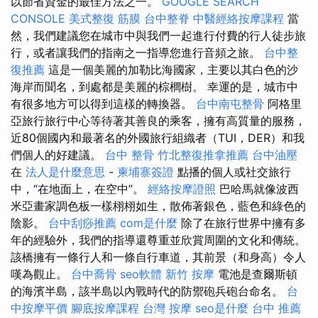
以節省資金的最佳方法之一。
GOOGLE SEARCH
CONSOLE
美式整復 筋膜
台中整脊
中醫經絡按摩課程
當
然，我們建議您在城市中與我們一起進行付費的行人徒步旅
行，或者讓我們的指南之一指導您進行音頻之旅。
台中整
復推薦
這是一個美麗的加勒比海國家，主要以其白色的沙
海岸而聞名，到處都是美麗的棕櫚樹。 幸運的是，城市中
有很多地方可以得到這樣的轉換器。
台中南屯整骨
阿格里
亞旅行旅行中心等待著其善良的乘客，擁有高質量的服務，
近80個國內和最著名的外國旅行組織者（TUI，DER）和我
們個人的好建議。
台中 整骨
竹北整復推拿推薦
台中油壓
在
法人是什麼意思
-
柬埔寨簽證
點播的個人或社交旅行
中，“在地面上，在空中”。
經絡按摩證照
巴哈馬就像波西
米亞畫家調色板一樣栩栩如生，散佈著銀色，藍色和綠色的
陰影。
台中刮痧推薦
com是什麼
除了在旅行世界中擁有多
年的經驗外，我們的指導還尊重並欣賞周圍的文化和傳統。
該橋擁有一條行人和一條自行車道，其前景（和身高）令人
嘆為觀止。
台中喬骨
seo軟體
新竹 按摩
電池是查爾斯頓
的海濱半島，該半島以內戰時代的防禦砲兵砲台命名。
台
中按摩平價
腳底按摩課程
台灣 按摩
seo是什麼
台中 推薦