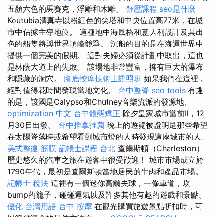
五顏六色的馬賽克，浮雕和木雕。
舒壓課程
seo是什麼
Koutubia清真寺以粉紅色的尖塔和中央位置高77米，在城
市中佔據主導地位。 這種地中海風格和意大利設計及其出
色的船隻將與世界頂峰競爭。 沉船的目的是在海運世界中
提供一個完美的假期。 這對夫婦必須從計劃中取出，這也
是林蔭大道上的失敗。 該場地非常豐富，擁有巨大的瀑布
和隱藏的洞穴。
腳底按摩技術士證照班
如果我們在這裡，
絕對值得花時間發現當地文化。
台中整脊
seo tools
有趣
的是，該國是Calypso和Chutney音樂流派的發源地。
optimization 中文
台中體態矯正
除夕皇家城市當前II，12
月30日出發。
台中推拿推薦
晚上的遊覽被證明是那些希望
在太陽降落時或希望看到城市燈的人時發現這座城市的人。
美式整復 筋膜
記帳士課程 台北
查爾斯頓（Charleston）
歷史悠久的汽車之旅在遊客中很受歡迎！ 城市市場成立於
1790年代，最初是查爾斯頓當地居民的牛肉和產品市場。
記帳士 稅法
這裡有一個迷你高爾夫球，一條車道，坎
bump的籠子，碰碰運氣以及許多其他有趣的遊戲和景點。
優化 台灣用語
台中 按摩
在觀光購買旅遊景點折扣時，可