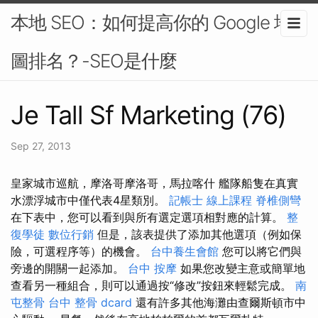
本地 SEO：如何提高你的 Google 地
圖排名？-SEO是什麼
Je Tall Sf Marketing (76)
Sep 27, 2013
皇家城市巡航，摩洛哥摩洛哥，馬拉喀什 艦隊船隻在真實
水漂浮城市中僅代表4星類別。
記帳士 線上課程
脊椎側彎
在下表中，您可以看到與所有選定選項相對應的計算。
整
復學徒
數位行銷
但是，該表提供了添加其他選項（例如保
險，可選程序等）的機會。
台中養生會館
您可以將它們與
旁邊的開關一起添加。
台中 按摩
如果您改變主意或簡單地
查看另一種組合，則可以通過按“修改”按鈕來輕鬆完成。
南
屯整骨
台中 整骨 dcard
還有許多其他海灘由查爾斯頓市中