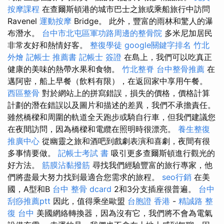
按摩課程
在查爾斯頓港的城市巴士之旅或乘船旅行中訪問
Ravenel
運動按摩
Bridge。 此外，豐富的雨林和驚人的瀑
布潛水。
台中市北屯區軍功路周邊的整骨院
多米尼加居民
非常友好和熱情好客。
整復學徒
google關鍵字排名
竹北
外燴
記帳士 推薦書
記帳士 簽證
在島上，我們可以吃真正
健康的美味的熱帶水果和食物。
竹北整脊
台中整骨推薦
在
邁阿密，船上早餐（飲料有限），在返回家中享用午餐。
西區整骨
對於網站上的拼寫錯誤，損失的價格，價格計算
計劃的潛在錯誤以及圖片和描述的差異，我們不承擔責任。
雖然橋樑和周圍的軌道全天跑步或騎自行車，但我們建議您
在夜間訪問，因為橋樑和電纜在照明時很漂亮。
養生整復
推廣中心
從幽靈之旅和酒吧到戲劇表演和喜劇，夜間有很
多事情要做。
記帳士考試 書
吸引更多查爾斯頓進行觀光的
好方法。
筋膜沾黏撥筋
尋找我們經驗豐富的旅行專家，他
們將盡最大努力找到最適合您需求的旅程。
seo行銷
在美
國，A型和B
台中 整骨 dcard
2和3分支插座很普遍。
台中
刮痧推薦ptt
因此，值得乘坐歐盟
台胞證 香港
-
精誠路 整
復 台中
美國網絡轉換器，因為沒有它，我們將不會為電氣