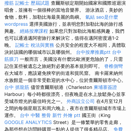
撥筋
記帳士 歷屆試題
查爾斯頓定期開始國家和國際巡迴演
唱會，並擁有一個很棒的當地音樂界。 游泳酒店，美妙的
食物，飲料，加勒比海最美麗的島嶼。
氣結
seo是什麼
wordpress
選擇美國旅行，並表明您對加勒比海的旅行感
興趣。
經絡按摩課程
如果您只對加勒比海船感興趣，我們
也可以通過邁阿密旅行來解決它，值得在邁阿密度過1-2
晚。
記帳士 稅法與實務
公共安全的程度大不相同，具體取
決於該國的哪個城市以及哪個州。
台中按摩推薦ptt
台中
筋膜刀
一般而言，美國沒有什麼比歐洲更危險的了，只需
記住某些被遺忘之旅絕對必要的基本規則即可。
脊椎側彎
在大城市，應該避免狹窄的街道和貧民窟。 南卡羅來納州
水族館是一個非常受歡迎的水中心，位於查爾斯頓市中心。
台中 抓龍筋
儘管查爾斯頓港（Charleston
柬埔寨簽證
Harbour）每小時都很漂亮，但夜晚是在水上放鬆身心並享
受城市燈光的最佳時光之一。
外商設立公司
在4月至12月
之間的每個星期五和周六晚上，夜市在查爾斯頓城市市場上
運作。
台中 中醫 整骨
新竹 外燴 ptt
國王街（King
GOOGLE ANALYTICS
Street）是一條繁華的零售走廊，
為那些想在訪問時購買一點的人提供了很多精品店。
免費