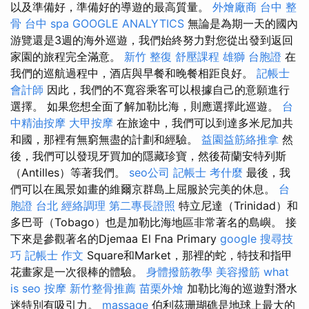
以及準備好，準備好的導遊的最高質量。
外燴廠商
台中 整
骨
台中 spa
GOOGLE ANALYTICS
無論是為期一天的國內
游覽還是3週的海外巡遊，我們始終努力對您從出發到返回
家園的旅程完全滿意。
新竹 整復
舒壓課程
雄獅 台胞證
在
我們的巡航過程中，酒店與早餐和晚餐相距良好。
記帳士
會計師
因此，我們的不寬容乘客可以根據自己的意願進行
選擇。 如果您想全面了解加勒比海，則應選擇此巡遊。
台
中精油按摩
大甲按摩
在旅途中，我們可以到達多米尼加共
和國，那裡有無窮無盡的計劃和經驗。
益園益筋絡推拿
然
後，我們可以發現牙買加的隱藏珍寶，然後荷蘭安特列斯
（Antilles）等著我們。
seo公司
記帳士 考什麼
最後，我
們可以在風景如畫的維爾京群島上屈服於完美的休息。
台
胞證 台北
經絡調理
第二專長證照
特立尼達（Trinidad）和
多巴哥（Tobago）也是加勒比海地區非常著名的島嶼。 接
下來是參觀著名的Djemaa El Fna Primary
google 搜尋技
巧
記帳士 作文
Square和Market，那裡的蛇，特技和指甲
花畫家是一次很棒的體驗。
身體撥筋教學
美容撥筋
what
is seo
按摩
新竹整骨推薦
苗栗外燴
加勒比海的巡遊對潛水
迷特別有吸引力。
massage
伯利茲珊瑚礁是地球上最大的