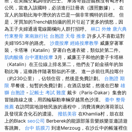
班，在美國空氣調理的巴士。 摩洛哥簽證義務沒有匈牙利
公民，當進入該國時，必須進行註冊表（護照數據）。 在
宜人的加勒比海中潛伏的古巴是一個非常獨特的目標。 但
是，牙買加的Trench鎮拍攝的照片引起了更多的憤怒，因
為王子夫婦通過電線圍欄向人群打招呼。
林口 外燴
唐六典
竹東整骨
東南旅行社 台胞證
天母 推拿
許多人不喜歡這對
夫婦1953年的路虎。
沙鹿按摩
經絡按摩教學
威廉穿著軍
裝，卡塔琳（Katalin）穿著白色連衣裙，類似於第二件。
肌肉酸痛
台中運動按摩
3月，威廉王子和他的妻子卡塔林
（Katalin）在王位線上排名第二，他們去了鉑金禧年的加
勒比海，這條路伴隨著類似的不便。 進一步前往馬拉喀什
（約230公里），佔領住宿，然後是免費計劃。
台胞證 期
限
早餐後，短暫的免費計劃，在酒店放鬆，然後在巴黎
雄
獅 台胞證
-
記帳士 考試 難度
戴卡（Paris-Dakar）集會的
冒險路線之後，用四輪驅動車輛穿越黑色沙漠。
臺中 整骨
推薦
在訪問當地游牧民族的過程中，消費清爽的薄荷茶以
及發現富含化石的濃湯。
撥筋美容
在Khamlia村，鼓在鼓
上的Black
seo公司
Berberek的能源部落音樂娛樂並邀請遊
客跳舞。
台中 筋膜刀
到達Merzoug，在沙丘中的帳篷裡住