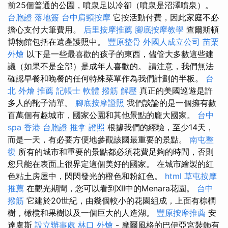
前25個普通的公園，噴泉足以冷卻（噴泉是沼澤噴泉）。
台胞證 落地簽
台中肩頸按摩
它按活動付費，因此家庭不必
擔心支付大筆費用。
后里按摩推薦
腳底按摩教學
查爾斯頓
博物館包括在遺產護照中。
豐原整骨
外國人成立公司
苗栗
外燴
以下是一些最喜歡的孩子的東西，儘管大多數這些建
議（如果不是全部）是成年人喜歡的。 請注意，我們無法
確認早餐和晚餐的任何特殊菜單作為我們計劃的半板。
台
北 外燴 推薦
記帳士 軟體
撥筋 解壓
真正的美國巡遊是許
多人的靴子清單。
腳底按摩證照
我們談論的是一個擁有數
百萬個有趣城市，國家公園和其他景點的龐大國家。
台中
spa
香港 台胞證
推拿 證照
根據我們的經驗，至少14天，
而是一天，有必要方便地參觀該國最重要的景點。
南屯整
復
所有的城市和重要的景點都必須花費足夠的時間，否則
您只能在表面上很界定這個美好的國家。 在城市繪製的紅
色粘土房屋中，閃閃發光的橙色和粉紅色。
html
草屯按摩
推薦
在觀光期間，您可以看到XII中的Menara花園。
台中
撥筋
它建於20世紀，由幾個較小的花園組成，上面有棕櫚
樹，橄欖和果樹以及一個巨大的人造湖。
豐原按摩推薦
安
達盧斯
設立辦事處
林口 外燴
- 摩爾風格的巴伊亞宮裝飾有