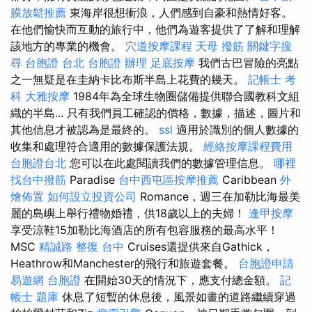
膜放鬆推薦
東海岸很想衝浪，人們感到自豪和熱情好客。
在他們愉快而互動的旅行中，他們為遊客提供了了解和理解
該地方的專業的機會。
穴道按摩課程
天母 撥筋
關鍵字搜
尋
台胞證 台北
台胞證 辦理
足底按摩
我們古巴冒險的亮點
之一無疑是在圭納卡比布斯半島上花費的幾天。
記帳士 考
科
大雅按摩
1984年為全球生物圈儲備提供聯合國教科文組
織的半島... 只有我們員工確認的價格，數據，描述，圖片和
其他信息才被認為是最終的。
ssl
適用於識別的個人數據的
收集和處理符合適用的數據保護法規。
經絡按摩課程費用
台胞證台北
您可以在此處閱讀我們的數據管理信息。
哪裡
找台中撥筋
Paradise
台中西屯區按摩推薦
Caribbean
外
燴佈置
如何設立投資公司
Romance，週三在加勒比海最美
麗的島嶼上舉行禮物婚禮，供18歲以上的夫婦！
逢甲按摩
享受涼鞋15加勒比海酒店的所有包容服務的最高水平！
MSC
精誠路 整復 台中
Cruises還提供來自Gathick，
Heathrow和Manchester的飛行和旅遊套餐。
台胞證申請
易遊網 台胞證
在開始30天的情況下，應支付總金額。
記
帳士 題庫
休息了短暫的休息後，風景如畫的道路繼續穿過