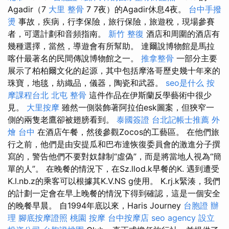
Agadir（7
大里 整骨
7 7夜）的Agadir休息4夜。
台中手撥
燙
事故，疾病，行李保險，旅行保險，旅遊稅，現場參賽
者，可選計劃和音頻指南。
新竹 整復
酒店和周圍的酒店有
幾種選擇，當然，導遊會有所幫助。 達爾說博物館是馬拉
喀什最著名的民間傳說博物館之一。
推拿整骨
一部分主要
展示了柏柏爾文化的起源，其中包括摩洛哥歷史幾十年來的
珠寶，地毯，紡織品，儀器，陶瓷和武器。
seo是什么
按
摩課程台北
北屯 整骨
這件作品在伊斯蘭反學藝術中很少
見。
大里按摩
雖然一側裝飾著阿拉伯esk圖案，但狹窄一
側的兩隻老鷹卻被翅膀看到。
泰國簽證
台北記帳士推薦
外
燴 台中
在酒店午餐，然後參觀Zocos的工藝區。 在他們旅
行之前，他們是由安提瓜和巴布達恢復委員會的激進分子撰
寫的，警告他們不要對奴隸制“虛偽”，而是將當地人視為“簡
單的人”。 在晚餐的情況下，在Sz.llod.k早餐的K. 遇到遭受
K.l.nb.z的乘客可以根據其K.V.NS g使用。 K.rj.k緊湊，我們
的計劃一定會在早上晚餐的情況下得到確認，這是一個安全
的晚餐早晨。 自1994年底以來，Haris Journey
台胞證 辦
理
腳底按摩證照
桃園 按摩
台中按摩店
seo agency
設立