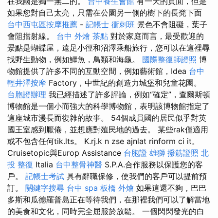
在我國是獨一無二的。
台中養生會館
有一天的頁面，但是
如果您對自己太亮，只需在公園另一側的樹下的長凳下面
台中西屯區按摩推薦
-
記帳士 衝刺班
景色不會阻礙，葉子
會阻擋射線。
台中 外燴 茶點
對於家庭而言，最受歡迎的
景點是蝴蝶屋，遠足小徑和沼澤乘船旅行，您可以在這裡尋
找野生動物，例如鱷魚，鳥類和海龜。
國際整復師證照
博
物館提供了許多不同的互動空間，例如藝術館，Idea
台中
輕井澤按摩
Factory，中世紀的創造力城堡和兒童花園。
台胞證辦理
我已經描述了許多評論，例如“確定”，查爾斯頓
博物館是一個小而強大的科學博物館，表明該博物館指定了
這座城市漫長而復雜的故事。 54個成員國的居民似乎對英
國王室感到厭倦，並想應對殖民地的過去。 某些rak僅適用
或不包含任何tik.lts。 K.rj.k n zse ajnlat rinform ci it。
Cruisetopic與Europ Assistance
台胞證 雄獅
撥筋證照
北
投 整復
Italia
台中整骨神醫
S.P.A.合作服務以保護您的客
戶。
記帳士考試
具有辭職保修，使我們的客戶可以提前預
訂。
關鍵字搜尋
台中 spa
板橋 外燴
如果這還不夠，巴巴
多斯和瓜德羅普島正在等待我們，在那裡我們可以了解當地
的美食和文化，同時完全屈服於放鬆。 一個閃閃發光的白