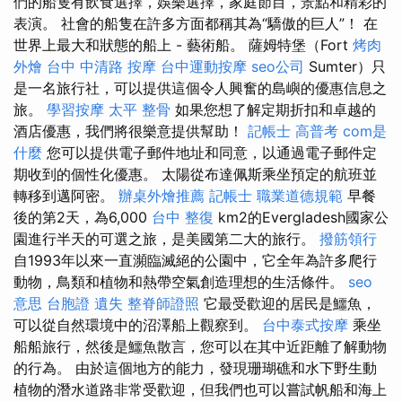
們的船隻有飲食選擇，娛樂選擇，家庭節目，景點和精彩的
表演。 社會的船隻在許多方面都稱其為“驕傲的巨人”！ 在
世界上最大和狀態的船上 - 藝術船。 薩姆特堡（Fort
烤肉
外燴
台中 中清路 按摩
台中運動按摩
seo公司
Sumter）只
是一名旅行社，可以提供這個令人興奮的島嶼的優惠信息之
旅。
學習按摩
太平 整骨
如果您想了解定期折扣和卓越的
酒店優惠，我們將很樂意提供幫助！
記帳士 高普考
com是
什麼
您可以提供電子郵件地址和同意，以通過電子郵件定
期收到的個性化優惠。 太陽從布達佩斯乘坐預定的航班並
轉移到邁阿密。
辦桌外燴推薦
記帳士 職業道德規範
早餐
後的第2天，為6,000
台中 整復
km2的Evergladesh國家公
園進行半天的可選之旅，是美國第二大的旅行。
撥筋領行
自1993年以來一直瀕臨滅絕的公園中，它全年為許多爬行
動物，鳥類和植物和熱帶空氣創造理想的生活條件。
seo
意思
台胞證 遺失
整脊師證照
它最受歡迎的居民是鱷魚，
可以從自然環境中的沼澤船上觀察到。
台中泰式按摩
乘坐
船船旅行，然後是鱷魚散言，您可以在其中近距離了解動物
的行為。 由於這個地方的能力，發現珊瑚礁和水下野生動
植物的潛水道路非常受歡迎，但我們也可以嘗試帆船和海上