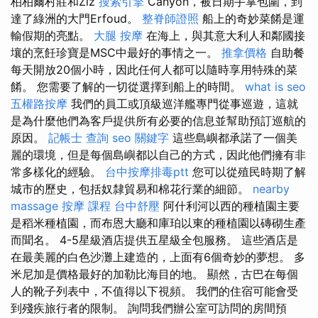
柏柏爾村莊和Ziz
搜索引擎
Canyon，被日期手掌包圍，到
達了綠洲的大門Erfoud。
整脊師證照
船上的奇妙菜餚是運
輸假期的亮點。
大腿 按摩
在海上，與其意大利人和鄰國接
壤的烹飪珍寶是MSC中最好的事情之一。
推拿價格
自助餐
每天開放20個小時，因此任何人都可以隨時享用特殊的菜
餚。 您需要了解的一切從選擇到船上的時間。
what is seo
五權路按摩
我們的員工或頂級巡洋艦專門從事巡遊，這就
是為什麼他們為客戶提供所有必要的信息並幫助預訂巡航的
原因。
記帳士 查詢
seo 關鍵字
這些島嶼都承諾了一個美
麗的環境，但是每個島嶼都以自己的方式，因此他們擁有非
常多樣化的經驗。
台中按摩排毒ptt
您可以從殖民時期了解
城市的歷史，包括奴隸貿易和棉花行業的細節。
nearby
massage
按摩 課程
台中舒壓
阿什利河以西的種植園主要
是稻米種植園，而布恩大廳和庫珀以東的種植園以磚砌生產
而聞名。 4-5星級酒店提供五星級全包服務。 這些酒店是
在最美麗的白色沙灘上建造的，上面有6個奇妙的夢想。 多
米尼加是價格最好的加勒比海目的地。 顯然，古巴在每個
人的靴子列表中，不值得以下視頻。 我們的住宿可能會受
到殘疾旅行者的限制。 詢問我們辦公室可訪問的房間預