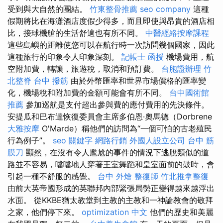
受到與大自然的團結。
竹東整骨推薦
seo company
這種
假期將比在海灘酒店度假少得多，而且即使與昂貴的酒店相
比，接球機艙的生活舒適也有所不同。
中醫經絡按摩課程
這些島嶼的距離使您可以在航行時一次訪問幾個國家，因此
這種旅行的印象令人印象深刻。
記帳士 函授
機場費用，航
空附加費，轉讓，旅遊稅，取消和預訂費。
台胞證辦理
竹
北整脊
台中 撥筋
由於外幣匯率和世界市場價格的匯率變
化，機場稅和附加費的金額可能會有所不同。
台中國術館
推薦
參加巡航是支付超出參與費的應付費用的先決條件。
安提瓜和巴布達恢復委員會主席多伯恩·奧馬德（Dorbrene
大雅按摩
O'Marde）稱他們的訪問為“一個可怕的古老殖民
行為例子”。
seo 關鍵字
網路行銷
外國人設立公司
台中 筋
膜刀
顯然，在沒有令人尷尬的事件的情況下逃脫類似的道
路並不容易，噹噹地人穿著王室舞蹈和皇室面前的鼓時，會
引起一種不舒服的感覺。
台中 外燴
整復師
竹北推拿整復
由前大英帝國形成的英聯邦內部緊張局勢正變得越來越浮出
水面。 從KKBE猶太教堂到主教的主教和一神論教會的敬拜
之家，他們停下來。
optimization 中文
他們的歷史和美麗