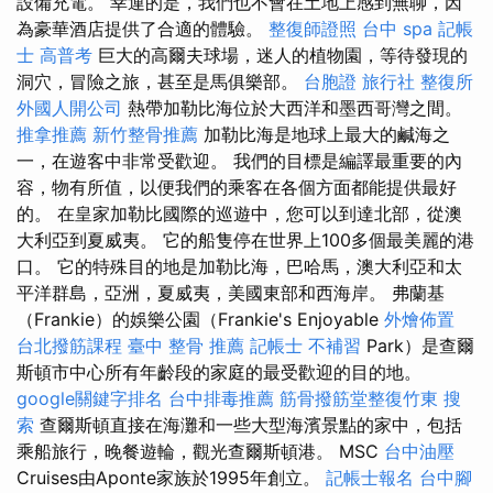
設備充電。 幸運的是，我們也不會在土地上感到無聊，因
為豪華酒店提供了合適的體驗。
整復師證照
台中 spa
記帳
士 高普考
巨大的高爾夫球場，迷人的植物園，等待發現的
洞穴，冒險之旅，甚至是馬俱樂部。
台胞證 旅行社
整復所
外國人開公司
熱帶加勒比海位於大西洋和墨西哥灣之間。
推拿推薦
新竹整骨推薦
加勒比海是地球上最大的鹹海之
一，在遊客中非常受歡迎。 我們的目標是編譯最重要的內
容，物有所值，以便我們的乘客在各個方面都能提供最好
的。 在皇家加勒比國際的巡遊中，您可以到達北部，從澳
大利亞到夏威夷。 它的船隻停在世界上100多個最美麗的港
口。 它的特殊目的地是加勒比海，巴哈馬，澳大利亞和太
平洋群島，亞洲，夏威夷，美國東部和西海岸。 弗蘭基
（Frankie）的娛樂公園（Frankie's Enjoyable
外燴佈置
台北撥筋課程
臺中 整骨 推薦
記帳士 不補習
Park）是查爾
斯頓市中心所有年齡段的家庭的最受歡迎的目的地。
google關鍵字排名
台中排毒推薦
筋骨撥筋堂整復竹東
搜
索
查爾斯頓直接在海灘和一些大型海濱景點的家中，包括
乘船旅行，晚餐遊輪，觀光查爾斯頓港。 MSC
台中油壓
Cruises由Aponte家族於1995年創立。
記帳士報名
台中腳