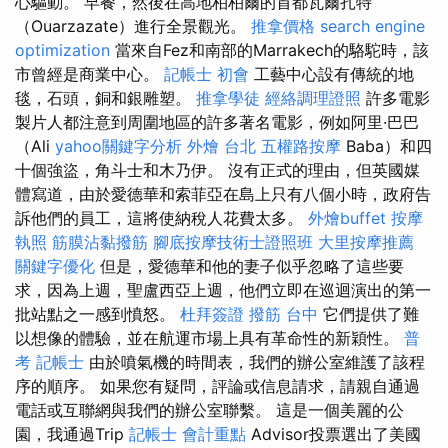
心驅動。 早餐，然後在高地柏柏爾的首都瓦爾扎特
（Ouarzazate）進行全景觀光。
推拿價格
search engine
optimization
當來自Fez和南部的Marrakech的駱駝時，該
市曾經是商業中心。
記帳士 初會
工藝中心設有傳統的地
毯，石頭，銅和銀雕塑。
推拿學徒
經絡調理證照
許多電影
製片人都注意到周圍地區的許多著名電影，例如阿里·巴巴
（Ali
yahoo關鍵字分析
外燴 台北
五權路按摩
Baba）和四
十個強盜，角斗士和木乃伊。 沒有正式的理由，但英國媒
體寫道，由於愛德華和索菲亞在島上只有八個小時，政府告
訴他們的員工，這將使納稅人花費太多。
外燴buffet
按摩
執照
筋膜沾黏撥筋
腳底按摩技術士證照班
大里按摩推薦
關鍵字優化
但是，愛德華和他的妻子似乎忽略了這些要
求，因為上週，聖盧西亞上週，他們立即在巡迴演出的第一
批站點之一感到憤怒。
杜拜簽證
撥筋 台中
它們提供了難
以想像的體驗，並在航運市場上具有革命性的新穎性。
普
考 記帳士
由於噴氣機的時間表，我們的辦公室維護了該程
序的順序。 如果您有疑問，評論或信息請求，請親自通過
電話或互聯網與我們的辦公室聯繫。 這是一個美麗的公
園，我通過Trip
記帳士 會計重點
Advisor投票選出了美國