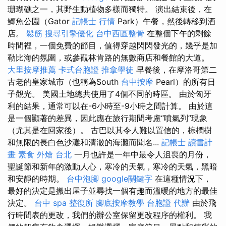
珊瑚礁之一，其野生動植物多樣而獨特。 演出結束後，在
鱷魚公園（Gator
記帳士 行情
Park）午餐，然後轉移到酒
店。
鬆筋
搜尋引擎優化
台中西區整骨
在整個下午的剩餘
時間裡，一個免費的節目，值得穿越閃閃發光的，幾乎是加
勒比海的氛圍，或參觀林肯路的無數商店和餐館的大道。
大里按摩推薦
卡式台胞證
推拿學徒
早餐後，在摩洛哥第二
古老的皇家城市（也稱為South
台中按摩
Pearl）的所有日
子觀光。 美國土地總共使用了4個不同的時區。 由於匈牙
利的結果，通常可以在-6小時至-9小時之間計算。 由於這
是一個顯著的差異，因此應在旅行期間考慮“噴氣列”現象
（尤其是在回家後）。 古巴以其令人難以置信的，棕櫚樹
和無限的長白色沙灘和清澈的海灘而聞名...
記帳士 讀書計
畫
素食 外燴 台北
一月也許是一年中最令人沮喪的月份，
聖誕節和新年的激動人心，寒冷的天氣，寒冷的天氣，黑暗
和安靜的時期。
台中泡腳
google關鍵字
在這種情況下，
最好的決定是搬出屋子並尋找一個有趣而溫暖的地方的最佳
決定。
台中 spa
整復所
腳底按摩教學
台胞證 代辦
由於飛
行時間表的更改，我們的辦公室保留更改程序的權利。 我