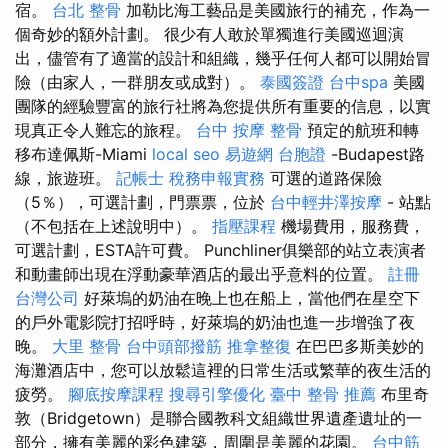
宿。
台北 整骨
加勒比海工藝品是美國旅行的補充，作為一
個奇妙的額外計劃。 很少有人敢於單獨進行美國巡迴演
出，儘管有了適當的設計和組織，幾乎任何人都可以開始冒
險（由家人，一群朋友或成對）。
泰國簽證
台中spa
美國
團隊的經驗豐富的旅行社將為您提供所有重要的信息，以實
現真正令人難忘的旅程。
台中 按摩 整骨
預定的航班和轉
移布達佩斯-Miami
local seo
易遊網 台胞證
-Budapest路
線，旅遊班。
記帳士 稅務申報實務
可選的道路保險
（5％），可選計劃，門票票，位於
台中輕井澤按摩
- 站點
（不包括在上述說明中）。
指壓課程
機場費用，服務費，
可選計劃，ESTA許可費。 Punchliner俱樂部的站立表演者
和動畫師出現在浮動豪華酒店的最出乎意料的位置。
註冊
台灣公司
好萊塢的奶油在晚上也在船上，當他們在星空下
的戶外電影院打招呼時，好萊塢的奶油也進一步增強了夜
晚。
大里 整骨
台中頭部撥筋
推拿整復
在巴巴多斯美妙的
海灘酒店中，您可以放鬆這裡的日常生活或繁華的夜生活的
疲勞。
腳底按摩課程
搜尋引擎優化
臺中 整骨 推薦
布里奇
敦（Bridgetown）是聯合國教科文組織世界遺產遺址的一
部分，擁有美麗的彩色建築，周圍是美麗的花園。
台中筋