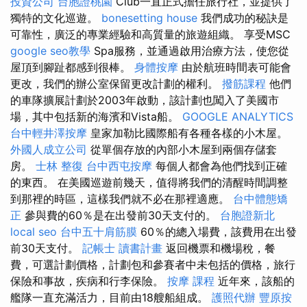
投資公司
台胞證桃園
Club一直正式擔任旅行社，並提供了
獨特的文化巡遊。
bonesetting house
我們成功的秘訣是
可靠性，廣泛的專業經驗和高質量的旅遊組織。 享受MSC
google seo教學
Spa服務，並通過啟用治療方法，使您從
屋頂到腳趾都感到很棒。
身體按摩
由於航班時間表可能會
更改，我們的辦公室保留更改計劃的權利。
撥筋課程
他們
的車隊擴展計劃於2003年啟動，該計劃也闖入了美國市
場，其中包括新的海濱和Vista船。
GOOGLE ANALYTICS
台中輕井澤按摩
皇家加勒比國際船有各種各樣的小木屋。
外國人成立公司
從單個存放的內部小木屋到兩個存儲套
房。
士林 整復
台中西屯按摩
每個人都會為他們找到正確
的東西。 在美國巡遊前幾天，值得將我們的清醒時間調整
到那裡的時區，這樣我們就不必在那裡適應。
台中體態矯
正
參與費的60％是在出發前30天支付的。
台胞證新北
local seo
台中五十肩筋膜
60％的總入場費，該費用在出發
前30天支付。
記帳士 讀書計畫
返回機票和機場稅，餐
費，可選計劃價格，計劃包和參賽者中未包括的價格，旅行
保險和事故，疾病和行李保險。
按摩 課程
近年來，該船的
艦隊一直充滿活力，目前由18艘船組成。
護照代辦
豐原按