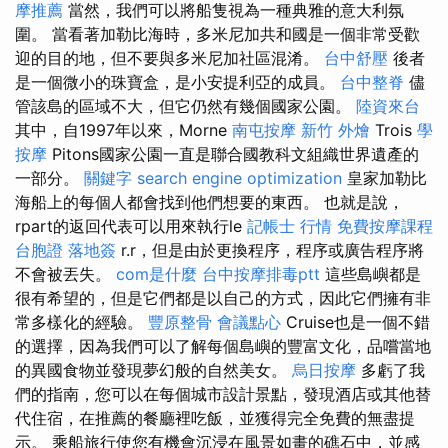
摩推薦
當然，我們可以將船隻視為一種典雅的意大利氛
圍。 當看著加勒比海時，多米尼加共和國是一個非常受歡
迎的目的地，但不要與多米尼加社區混淆。
台中舒壓
後者
是一個微小的珠寶盒，是小安提利亞的成員。
台中整脊
儘
管該島的區域不大，但它仍然有幾個國家公園。
陸資來台
其中，自1997年以來，Morne
南屯按摩
新竹 外燴
Trois
學
按摩
Pitons國家公園一直是聯合國教科文組織世界遺產的
一部分。
關鍵字
search engine optimization
皇家加勒比
海船上的每個人都會找到他們想要的東西。 也就是說，
rpart的返回代表可以用來執行le
記帳士 行情
免費按摩課程
台胞證 落地簽
r.r，但是由於更換程序，程序或廣告程序將
不會被丟失。
com是什麼
台中按摩排毒ptt
這些島嶼都是
很有希望的，但是它們都是以自己的方式，因此它們擁有非
常多樣化的經驗。
豐原整骨
會議點心
Cruise也是一個不錯
的選擇，因為我們可以了解每個島嶼的豐富文化，品嚐當地
的異國食物並發現夢幻般的自然美女。
烏日按摩
多虧了我
們的指南，您可以在每個城市設計景點，發現酒店或其他替
代住宿，在推薦的餐廳裡吃飯，並獲得完全免費的無盡提
示。 乘船旅行使您有機會沉浸在風景如畫的礁石中，並感